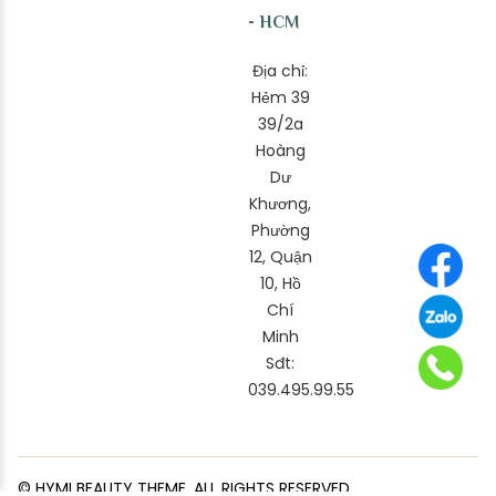
- HCM
Địa chỉ:
Hẻm 39
39/2a
Hoàng
Dư
Khương,
Phường
12, Quận
10, Hồ
Chí
Minh
Sđt:
039.495.99.55
© HYMI BEAUTY THEME. ALL RIGHTS RESERVED.