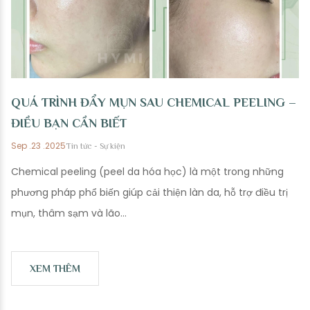
QUÁ TRÌNH ĐẨY MỤN SAU CHEMICAL PEELING –
ĐIỀU BẠN CẦN BIẾT
Sep .23 .2025
Tin tức - Sự kiện
Chemical peeling (peel da hóa học) là một trong những
phương pháp phổ biến giúp cải thiện làn da, hỗ trợ điều trị
mụn, thâm sạm và lão...
XEM THÊM