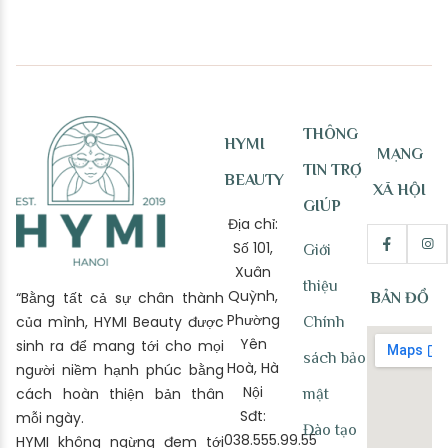
THÔNG
HYMI
MẠNG
TIN TRỢ
BEAUTY
XÃ HỘI
GIÚP
Địa chỉ:
Số 101,
Giới
Xuân
thiệu
Quỳnh,
“Bằng tất cả sự chân thành
BẢN ĐỒ
Phường
của mình, HYMI Beauty được
Chính
Yên
sinh ra để mang tới cho mọi
sách bảo
Hoà, Hà
người niềm hạnh phúc bằng
Nội
cách hoàn thiện bản thân
mật
Sđt:
mỗi ngày.
Đào tạo
038.555.99.55
HYMI không ngừng đem tới