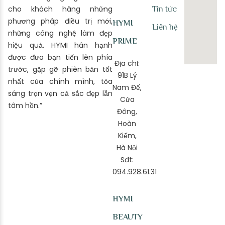
cho khách hàng những
Tin tức
phương pháp điều trị mới,
HYMI
Liên hệ
những công nghệ làm đẹp
PRIME
hiệu quả. HYMI hân hạnh
được đưa bạn tiến lên phía
Địa chỉ:
trước, gặp gỡ phiên bản tốt
91B Lý
nhất của chính mình, tỏa
Nam Đế,
sáng trọn vẹn cả sắc đẹp lẫn
Cửa
tâm hồn.”
Đông,
Hoàn
Kiếm,
Hà Nội
Sđt:
094.928.61.31
HYMI
BEAUTY