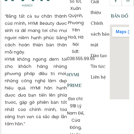
Số 101,
Giới
Xuân
thiệu
Quỳnh,
“Bằng tất cả sự chân thành
BẢN ĐỒ
Phường
của mình, HYMI Beauty được
Chính
Yên
sinh ra để mang tới cho mọi
sách bảo
Hoà, Hà
người niềm hạnh phúc bằng
Nội
cách hoàn thiện bản thân
mật
Sđt:
mỗi ngày.
Đào tạo
038.555.99.55
HYMI không ngừng đem tới
cho khách hàng những
Tin tức
phương pháp điều trị mới,
HYMI
Liên hệ
những công nghệ làm đẹp
PRIME
hiệu quả. HYMI hân hạnh
được đưa bạn tiến lên phía
Địa chỉ:
trước, gặp gỡ phiên bản tốt
91B Lý
nhất của chính mình, tỏa
Nam Đế,
sáng trọn vẹn cả sắc đẹp lẫn
Cửa
tâm hồn.”
Đông,