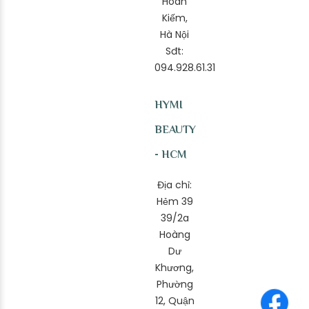
Hoàn
Kiếm,
Hà Nội
Sđt:
094.928.61.31
HYMI
BEAUTY
- HCM
Địa chỉ:
Hẻm 39
39/2a
Hoàng
Dư
Khương,
Phường
12, Quận