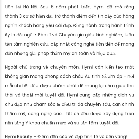
tiên tại Hà Nội. Sau 6 năm phát triển, Hymi đã mở rộng
thành 3 cơ sở hiện đại, trở thành điểm đến tin cậy của hàng
nghìn khách hàng yêu cái đẹp. Đồng hành trong hành trình
ấy là đội ngũ 7 Bác sĩ và Chuyên gia giàu kinh nghiệm, luôn
tận tâm nghiên cứu, cập nhật công nghệ tiên tiến để mang
đến những giải pháp thẩm mỹ an toàn và hiệu quả.
Ngoài chú trọng về chuyên môn, Hymi còn kiến tạo một
không gian mang phong cách châu Âu tinh tế, ấm áp – nơi
mỗi chi tiết đều được chăm chút để mang lại cảm giác thư
thái và thoải mái tuyệt đối. Hymi cung cấp những dịch vụ
chủ đạo như chăm sóc & điều trị da chuyên sâu, căn chỉnh
thẩm mỹ, công nghệ cao… tất cả đều được xây dựng trên
nền tảng Y khoa chuẩn mực và sự tận tâm tuyệt đối.
Hymi Beauty – Điểm đến của vẻ đẹp tinh tế và bền vững!