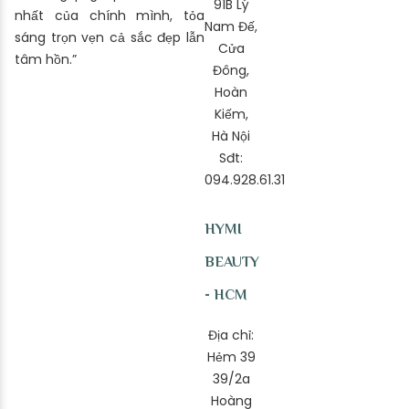
91B Lý
nhất của chính mình, tỏa
Nam Đế,
sáng trọn vẹn cả sắc đẹp lẫn
Cửa
tâm hồn.”
Đông,
Hoàn
Kiếm,
Hà Nội
Sđt:
094.928.61.31
HYMI
BEAUTY
- HCM
Địa chỉ:
Hẻm 39
39/2a
Hoàng