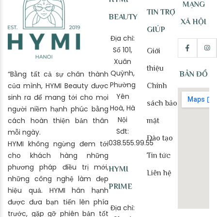
MẠNG
TIN TRỢ
BEAUTY
XÃ HỘI
GIÚP
Địa chỉ:
Số 101,
Giới
Xuân
thiệu
Quỳnh,
“Bằng tất cả sự chân thành
BẢN ĐỒ
Phường
của mình, HYMI Beauty được
Chính
Yên
sinh ra để mang tới cho mọi
sách bảo
Hoà, Hà
người niềm hạnh phúc bằng
Nội
cách hoàn thiện bản thân
mật
Sđt:
mỗi ngày.
Đào tạo
038.555.99.55
HYMI không ngừng đem tới
cho khách hàng những
Tin tức
phương pháp điều trị mới,
HYMI
Liên hệ
những công nghệ làm đẹp
PRIME
hiệu quả. HYMI hân hạnh
được đưa bạn tiến lên phía
Địa chỉ:
trước, gặp gỡ phiên bản tốt