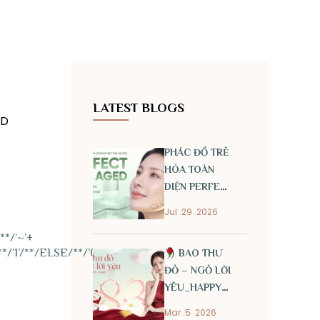
LATEST BLOGS
ND
PHÁC ĐỒ TRẺ
HÓA TOÀN
DIỆN PERFECT
ANTI AGED
Jul .29 .2026
*/’~’+
1’/**/ELSE/**/’0’/**/END))+’~’))
BAO THƯ
ĐỎ – NGỎ LỜI
YÊU_HAPPY
INTERNATIONAL
Mar .5 .2026