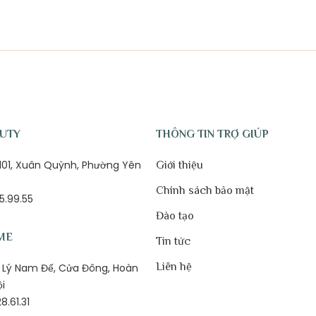
AUTY
THÔNG TIN TRỢ GIÚP
ố 101, Xuân Quỳnh, Phường Yên
Giới thiệu
Chính sách bảo mật
5.99.55
Đào tạo
ME
Tin tức
Liên hệ
1B Lý Nam Đế, Cửa Đông, Hoàn
ội
8.61.31