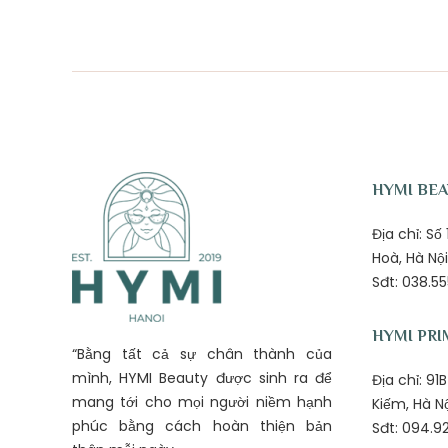
HYMI BE
Địa chỉ: S
Hoà, Hà Nội
Sđt: 038.55
HYMI PRI
“Bằng tất cả sự chân thành của
mình, HYMI Beauty được sinh ra để
Địa chỉ: 9
mang tới cho mọi người niềm hạnh
Kiếm, Hà N
phúc bằng cách hoàn thiện bản
Sđt: 094.92