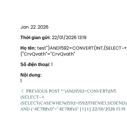
1 | 22/01/2026 13:19
Jan .22 .2026
22/01/2026 13:19
Thời gian gửi:
test")AND1592=CONVERT(INT,(SELECT~
Họ tên:
("CrvQvath"="CrvQvath"
1
Số điện thoại:
Nội dung:
1
PREVIOUS POST
*”)AND1592=CONVERT(INT,
(SELECT~+
(SELECT(CASEWHEN(1592=1592)THEN1ELSE0END))
AND (“4E7RIfx0″=”4E7RIfx0” | 1 | 1 | 22/01/2026 13:19