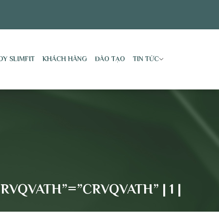
DY SLIMFIT
KHÁCH HÀNG
ĐÀO TẠO
TIN TỨC
RVQVATH”=”CRVQVATH” | 1 |