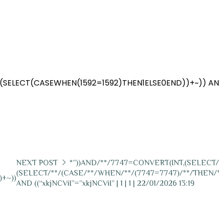
+(SELECT(CASEWHEN(1592=1592)THEN1ELSE0END))+~)) A
NEXT POST
*”))AND/**/7747=CONVERT(INT,(SELECT/*
(SELECT/**/(CASE/**/WHEN/**/(7747=7747)/**/THEN/**/’
+~))
AND ((“xkjNCViI”=”xkjNCViI” | 1 | 1 | 22/01/2026 13:19