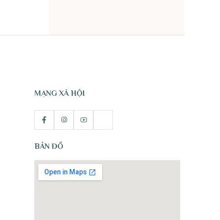
TỰ NHIÊN
MẠNG XÃ HỘI
BẢN ĐỒ