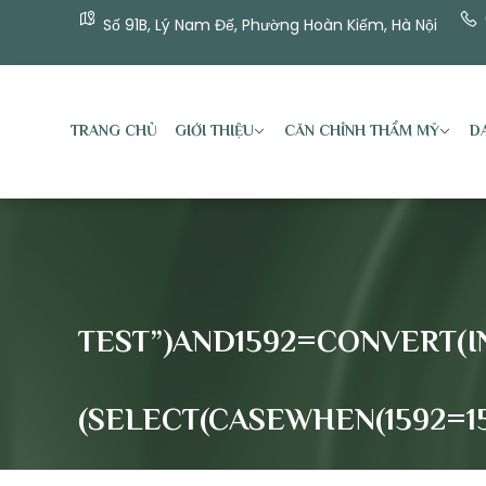
Số 91B, Lý Nam Đế, Phường Hoàn Kiếm, Hà Nội
TRANG CHỦ
GIỚI THIỆU
CĂN CHỈNH THẨM MỸ
DA
TEST”)AND1592=CONVERT(I
(SELECT(CASEWHEN(1592=15