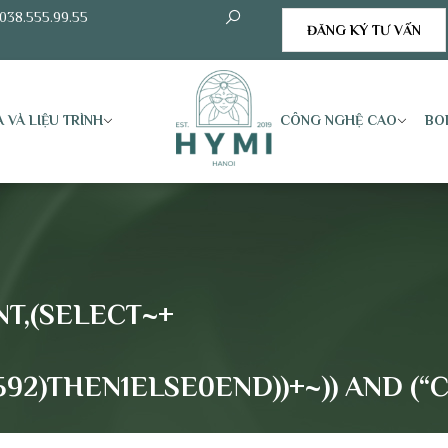
038.555.99.55
ĐĂNG KÝ TƯ VẤN
 VÀ LIỆU TRÌNH
CÔNG NGHỆ CAO
BO
NT,(SELECT~+
92)THEN1ELSE0END))+~)) AND (“C