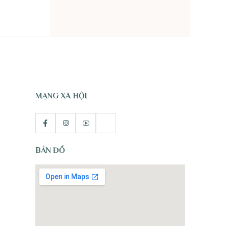
TỰ NHIÊN
MẠNG XÃ HỘI
BẢN ĐỒ