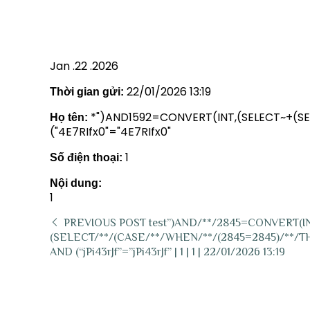
22/01/2026 13:19
Jan .22 .2026
22/01/2026 13:19
Thời gian gửi:
*")AND1592=CONVERT(INT,(SELECT~+(S
Họ tên:
("4E7RIfx0"="4E7RIfx0"
1
Số điện thoại:
Nội dung:
1
PREVIOUS POST
test”)AND/**/2845=CONVERT(IN
(SELECT/**/(CASE/**/WHEN/**/(2845=2845)/**/THEN/
AND (“jPi43rJf”=”jPi43rJf” | 1 | 1 | 22/01/2026 13:19