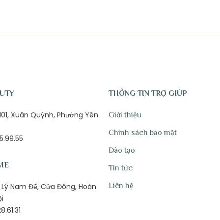
AUTY
THÔNG TIN TRỢ GIÚP
ố 101, Xuân Quỳnh, Phường Yên
Giới thiệu
Chính sách bảo mật
5.99.55
Đào tạo
ME
Tin tức
Liên hệ
1B Lý Nam Đế, Cửa Đông, Hoàn
ội
8.61.31