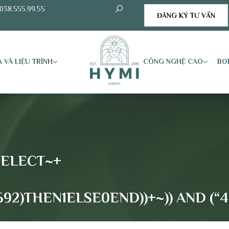
038.555.99.55
ĐĂNG KÝ TƯ VẤN
 VÀ LIỆU TRÌNH
CÔNG NGHỆ CAO
BO
SELECT~+
)THEN1ELSE0END))+~)) AND (“4E7R