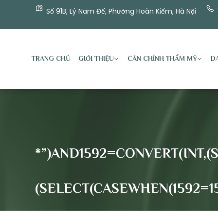
Số 91B, Lý Nam Đế, Phường Hoàn Kiếm, Hà Nội
TRANG CHỦ
GIỚI THIỆU
CĂN CHỈNH THẨM MỸ
DA
*”)AND1592=CONVERT(INT,(
(SELECT(CASEWHEN(1592=1592