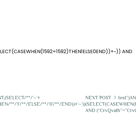
ELECT(CASEWHEN(1592=1592)THEN1ELSE0END))+~)) AND
T,(SELECT/**/’~’+
NEXT POST
test”)
**/’1’/**/ELSE/**/’0’/**/END))+’~’))
(SELECT(CASEWHEN(1
AND (“CrvQvath”=”CrvQva