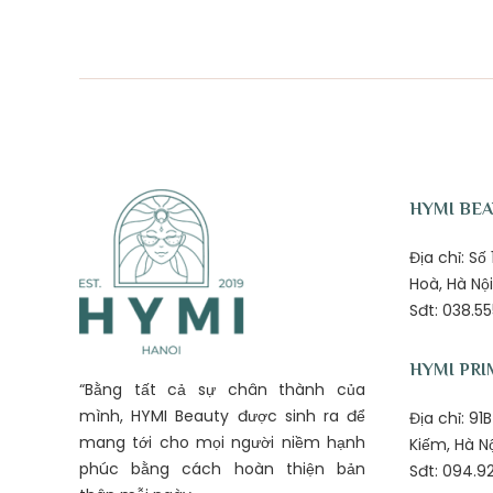
HYMI BE
Địa chỉ: S
Hoà, Hà Nội
Sđt: 038.55
HYMI PRI
“Bằng tất cả sự chân thành của
mình, HYMI Beauty được sinh ra để
Địa chỉ: 9
mang tới cho mọi người niềm hạnh
Kiếm, Hà N
phúc bằng cách hoàn thiện bản
Sđt: 094.92