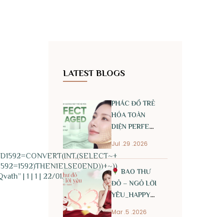
LATEST BLOGS
PHÁC ĐỒ TRẺ
HÓA TOÀN
DIỆN PERFECT
ANTI AGED
Jul .29 .2026
AND1592=CONVERT(INT,(SELECT~+
592=1592)THEN1ELSE0END))+~))
BAO THƯ
th” | 1 | 1 | 22/01/2026 13:19
ĐỎ – NGỎ LỜI
YÊU_HAPPY
INTERNATIONAL
Mar .5 .2026