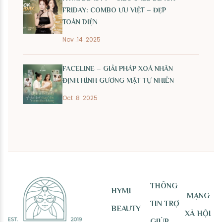
FRIDAY: COMBO ƯU VIỆT – ĐẸP
TOÀN DIỆN
Nov .14 .2025
FACELINE – GIẢI PHÁP XOÁ NHĂN
ĐỊNH HÌNH GƯƠNG MẶT TỰ NHIÊN
Oct .8 .2025
THÔNG
HYMI
MẠNG
TIN TRỢ
BEAUTY
XÃ HỘI
GIÚP