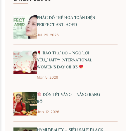
PHÁC ĐỒ TRẺ HÓA TOÀN DIỆN
PERFECT ANTI AGED
Jul .29 .2026
BAO THƯ ĐỎ – NGỎ LỜI
YÊU_HAPPY INTERNATIONAL
WOMEN’S DAY 08.03
Mar .5 .2026
ĐÓN TẾT VÀNG – NÀNG RẠNG
RỠ!
Jan .12 .2026
HYMI BEAUTY – SIÊU SALE BLACK