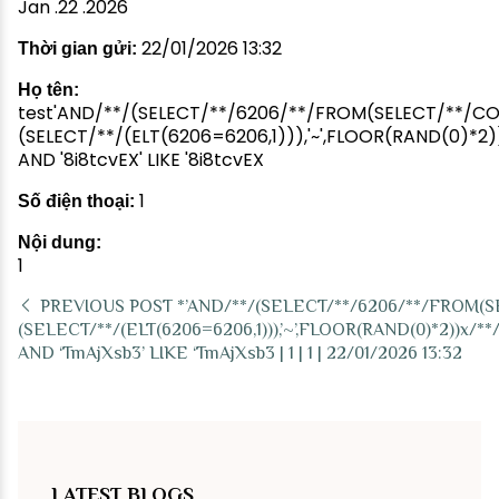
Jan .22 .2026
22/01/2026 13:32
Thời gian gửi:
Họ tên:
test'AND/**/(SELECT/**/6206/**/FROM(SELECT/**/CO
(SELECT/**/(ELT(6206=6206,1))),'~',FLOOR(RAND(0)
AND '8i8tcvEX' LIKE '8i8tcvEX
1
Số điện thoại:
Nội dung:
1
PREVIOUS POST
*’AND/**/(SELECT/**/6206/**/FROM(S
(SELECT/**/(ELT(6206=6206,1))),’~’,FLOOR(RAND(0)*2))
AND ‘TmAjXsb3’ LIKE ‘TmAjXsb3 | 1 | 1 | 22/01/2026 13:32
LATEST BLOGS