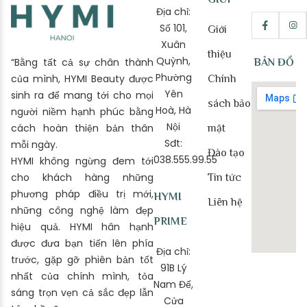
Địa chỉ:
Số 101,
Giới
Xuân
thiệu
Quỳnh,
“Bằng tất cả sự chân thành
BẢN ĐỒ
Phường
của mình, HYMI Beauty được
Chính
Yên
sinh ra để mang tới cho mọi
sách bảo
Hoà, Hà
người niềm hạnh phúc bằng
Nội
cách hoàn thiện bản thân
mật
Sđt:
mỗi ngày.
Đào tạo
038.555.99.55
HYMI không ngừng đem tới
cho khách hàng những
Tin tức
phương pháp điều trị mới,
HYMI
Liên hệ
những công nghệ làm đẹp
PRIME
hiệu quả. HYMI hân hạnh
được đưa bạn tiến lên phía
Địa chỉ:
trước, gặp gỡ phiên bản tốt
91B Lý
nhất của chính mình, tỏa
Nam Đế,
sáng trọn vẹn cả sắc đẹp lẫn
Cửa