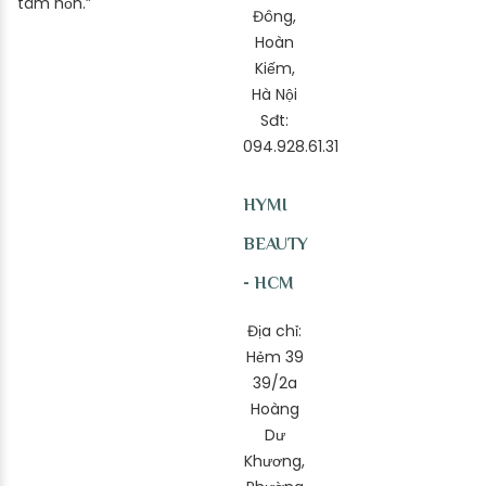
tâm hồn.”
Đông,
Hoàn
Kiếm,
Hà Nội
Sđt:
094.928.61.31
HYMI
BEAUTY
- HCM
Địa chỉ:
Hẻm 39
39/2a
Hoàng
Dư
Khương,