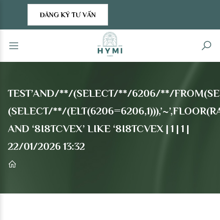
ĐĂNG KÝ TƯ VẤN
TEST’AND/**/(SELECT/**/6206/**/FROM(SE
(SELECT/**/(ELT(6206=6206,1))),’~’,FLOO
AND ‘8I8TCVEX’ LIKE ‘8I8TCVEX | 1 | 1 |
22/01/2026 13:32