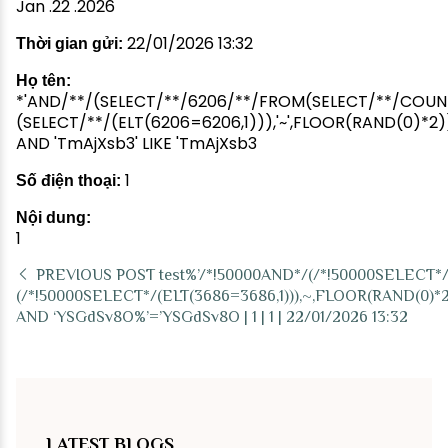
Jan .22 .2026
22/01/2026 13:32
Thời gian gửi:
Họ tên:
*'AND/**/(SELECT/**/6206/**/FROM(SELECT/**/COUNT
(SELECT/**/(ELT(6206=6206,1))),'~',FLOOR(RAND(0)
AND 'TmAjXsb3' LIKE 'TmAjXsb3
1
Số điện thoại:
Nội dung:
1
PREVIOUS POST
test%’/*!50000AND*/(/*!50000SELECT*
(/*!50000SELECT*/(ELT(3686=3686,1))),~,FLOOR(RAND(0
AND ‘YSGdSv8O%’=’YSGdSv8O | 1 | 1 | 22/01/2026 13:32
LATEST BLOGS