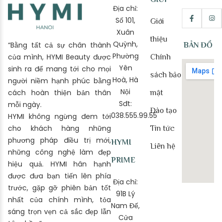
Địa chỉ:
Số 101,
Giới
Xuân
thiệu
Quỳnh,
“Bằng tất cả sự chân thành
BẢN ĐỒ
Phường
của mình, HYMI Beauty được
Chính
Yên
sinh ra để mang tới cho mọi
sách bảo
Hoà, Hà
người niềm hạnh phúc bằng
Nội
cách hoàn thiện bản thân
mật
Sđt:
mỗi ngày.
Đào tạo
038.555.99.55
HYMI không ngừng đem tới
cho khách hàng những
Tin tức
phương pháp điều trị mới,
HYMI
Liên hệ
những công nghệ làm đẹp
PRIME
hiệu quả. HYMI hân hạnh
được đưa bạn tiến lên phía
Địa chỉ:
trước, gặp gỡ phiên bản tốt
91B Lý
nhất của chính mình, tỏa
Nam Đế,
sáng trọn vẹn cả sắc đẹp lẫn
Cửa