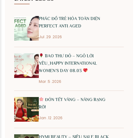
PHÁC ĐỒ TRẺ HÓA TOÀN DIỆN
PERFECT ANTI AGED
Jul .29 .2026
BAO THƯ ĐỎ – NGỎ LỜI
YÊU_HAPPY INTERNATIONAL
WOMEN’S DAY 08.03
Mar .5 .2026
ĐÓN TẾT VÀNG – NÀNG RẠNG
RỠ!
Jan .12 .2026
HYMI BEAUTY – SIÊU SALE BLACK