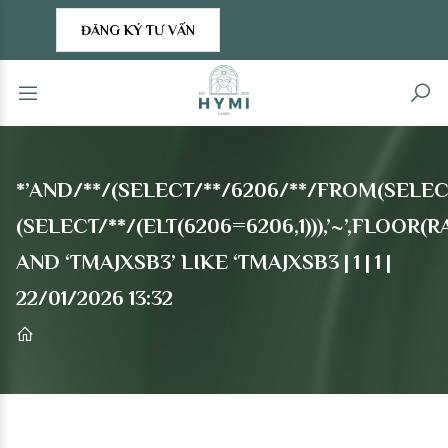
ĐĂNG KÝ TƯ VẤN
*’AND/**/(SELECT/**/6206/**/FROM(SELECT
(SELECT/**/(ELT(6206=6206,1))),’~’,FLOO
AND ‘TMAJXSB3’ LIKE ‘TMAJXSB3 | 1 | 1 |
22/01/2026 13:32