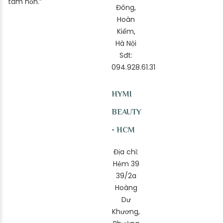
tâm hồn.”
Đông,
Hoàn
Kiếm,
Hà Nội
Sđt:
094.928.61.31
HYMI
BEAUTY
- HCM
Địa chỉ:
Hẻm 39
39/2a
Hoàng
Dư
Khương,