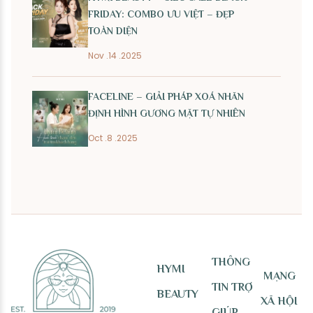
FRIDAY: COMBO ƯU VIỆT – ĐẸP
TOÀN DIỆN
Nov .14 .2025
FACELINE – GIẢI PHÁP XOÁ NHĂN
ĐỊNH HÌNH GƯƠNG MẶT TỰ NHIÊN
Oct .8 .2025
THÔNG
HYMI
MẠNG
TIN TRỢ
BEAUTY
XÃ HỘI
GIÚP