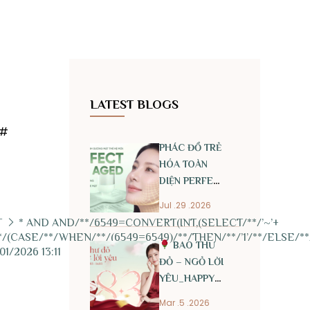
LATEST BLOGS
)#
PHÁC ĐỒ TRẺ
HÓA TOÀN
DIỆN PERFECT
ANTI AGED
Jul .29 .2026
T
* AND AND/**/6549=CONVERT(INT,(SELECT/**/’~’+
/(CASE/**/WHEN/**/(6549=6549)/**/THEN/**/’1’/**/ELSE/**/’
BAO THƯ
2/01/2026 13:11
ĐỎ – NGỎ LỜI
YÊU_HAPPY
INTERNATIONAL
Mar .5 .2026