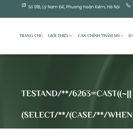
Số 91B, Lý Nam Đế, Phường Hoàn Kiếm, Hà Nội
TRANG CHỦ
GIỚI THIỆU
CĂN CHỈNH THẨM MỸ
DA
TESTAND/**/6263=CAST((~||
(SELECT/**/(CASE/**/WHEN/*