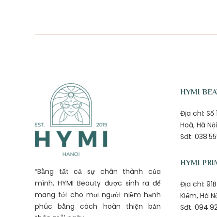
HYMI BE
Địa chỉ: S
Hoà, Hà Nội
Sđt: 038.55
HYMI PRI
“Bằng tất cả sự chân thành của
mình, HYMI Beauty được sinh ra để
Địa chỉ: 9
mang tới cho mọi người niềm hạnh
Kiếm, Hà N
phúc bằng cách hoàn thiện bản
Sđt: 094.92