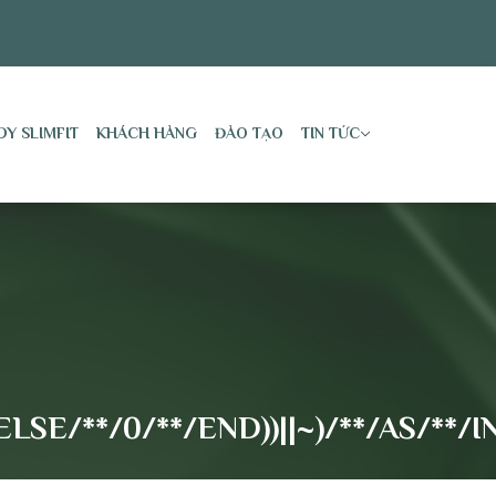
DY SLIMFIT
KHÁCH HÀNG
ĐÀO TẠO
TIN TỨC
LSE/**/0/**/END))||~)/**/AS/**/