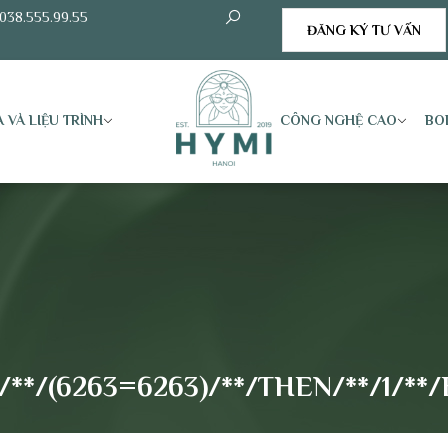
038.555.99.55
ĐĂNG KÝ TƯ VẤN
 VÀ LIỆU TRÌNH
CÔNG NGHỆ CAO
BO
*/(6263=6263)/**/THEN/**/1/**/E