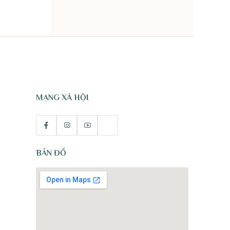
TỰ NHIÊN
MẠNG XÃ HỘI
BẢN ĐỒ