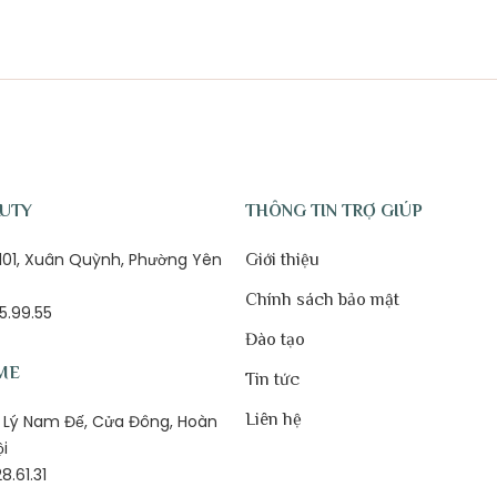
AUTY
THÔNG TIN TRỢ GIÚP
ố 101, Xuân Quỳnh, Phường Yên
Giới thiệu
Chính sách bảo mật
5.99.55
Đào tạo
ME
Tin tức
Liên hệ
1B Lý Nam Đế, Cửa Đông, Hoàn
ội
8.61.31