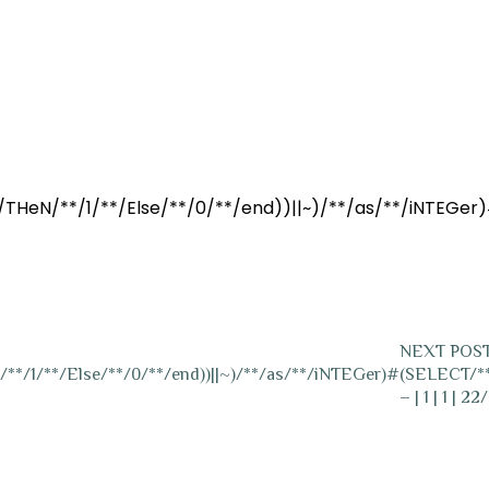
THeN/**/1/**/Else/**/0/**/end))||~)/**/as/**/iNTEGer
NEXT POS
*/1/**/Else/**/0/**/end))||~)/**/as/**/iNTEGer)#
(SELECT/**
– | 1 | 1 | 2