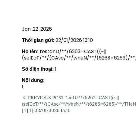
| 1 | 1 | 22/01/2026 13:10
Jan .22 .2026
22/01/2026 13:10
Thời gian gửi:
testanD/**/6263=CAST((~||
Họ tên:
(selEcT/**/(CAse/**/wheN/**/(6263=6263)/**/
1
Số điện thoại:
Nội dung:
1
PREVIOUS POST
*anD/**/6263=CAST((~||
(selEcT/**/(CAse/**/wheN/**/(6263=6263)/**/THeN/*
| 1 | 1 | 22/01/2026 13:10