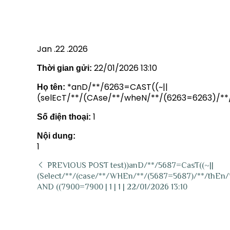
| 1 | 1 | 22/01/2026 13:10
Jan .22 .2026
22/01/2026 13:10
Thời gian gửi:
*anD/**/6263=CAST((~||
Họ tên:
(selEcT/**/(CAse/**/wheN/**/(6263=6263)/**/
1
Số điện thoại:
Nội dung:
1
PREVIOUS POST
test))anD/**/5687=CasT((~||
(Select/**/(case/**/WHEn/**/(5687=5687)/**/thEn/*
AND ((7900=7900 | 1 | 1 | 22/01/2026 13:10