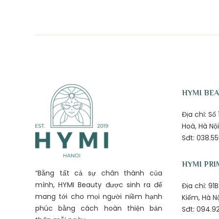
HYMI BE
Địa chỉ: S
Hoà, Hà Nội
Sđt: 038.55
HYMI PRI
“Bằng tất cả sự chân thành của
mình, HYMI Beauty được sinh ra để
Địa chỉ: 9
mang tới cho mọi người niềm hạnh
Kiếm, Hà N
phúc bằng cách hoàn thiện bản
Sđt: 094.92