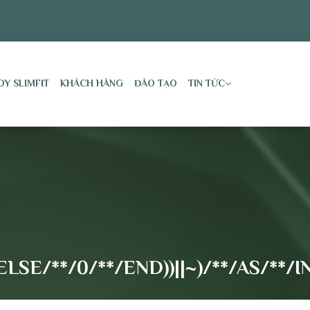
DY SLIMFIT
KHÁCH HÀNG
ĐÀO TẠO
TIN TỨC
LSE/**/0/**/END))||~)/**/AS/**/