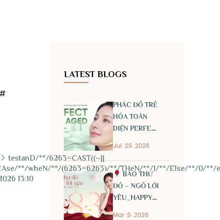
LATEST BLOGS
)#
PHÁC ĐỒ TRẺ
HÓA TOÀN
DIỆN PERFECT
ANTI AGED
Jul .29 .2026
testanD/**/6263=CAST((~||
CAse/**/wheN/**/(6263=6263)/**/THeN/**/1/**/Else/**/0/**/e
BAO THƯ
1/2026 13:10
ĐỎ – NGỎ LỜI
YÊU_HAPPY
INTERNATIONAL
Mar .5 .2026