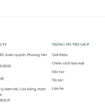
AUTY
THÔNG TIN TRỢ GIÚP
ố 101, Xuân Quỳnh, Phường Yên
Giới thiệu
Chính sách bảo mật
5.99.55
Đào tạo
ME
Tin tức
Liên hệ
1B Lý Nam Đế, Cửa Đông, Hoàn
ội
8.61.31