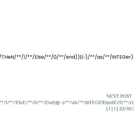
THeN/**/1/**/Else/**/0/**/end))||~)/**/as/**/iNTEGer
NEXT POST
*/1/**/ElsE/**/0/**/End))||~)/**/aS/**/InTEGER)
(selEcT/**/(
| 1 | 1 | 22/0