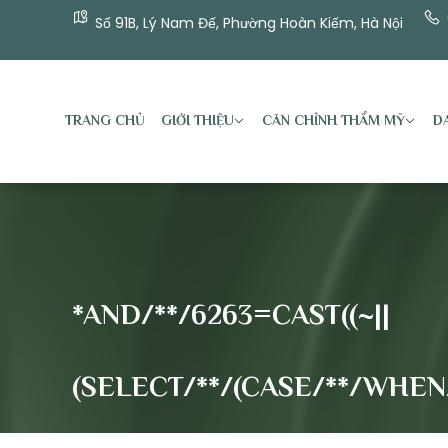
Số 91B, Lý Nam Đế, Phường Hoàn Kiếm, Hà Nội
TRANG CHỦ
GIỚI THIỆU
CĂN CHỈNH THẨM MỸ
DA
*AND/**/6263=CAST((~||
(SELECT/**/(CASE/**/WHEN/*