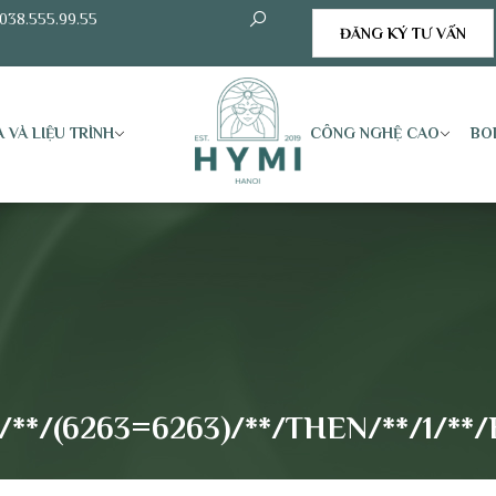
038.555.99.55
ĐĂNG KÝ TƯ VẤN
 VÀ LIỆU TRÌNH
CÔNG NGHỆ CAO
BO
*/(6263=6263)/**/THEN/**/1/**/E