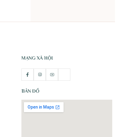
TỰ NHIÊN
MẠNG XÃ HỘI
BẢN ĐỒ