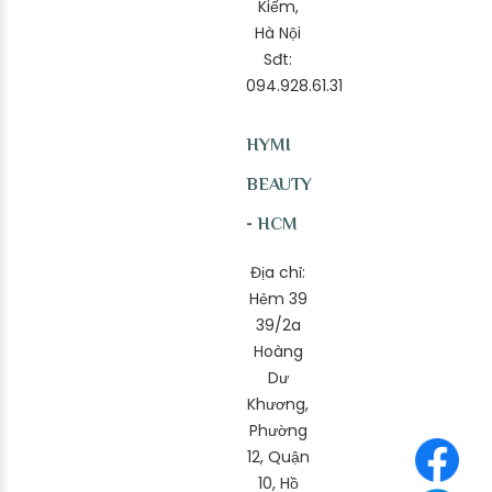
Kiếm,
Hà Nội
Sđt:
094.928.61.31
HYMI
BEAUTY
- HCM
Địa chỉ:
Hẻm 39
39/2a
Hoàng
Dư
Khương,
Phường
12, Quận
10, Hồ