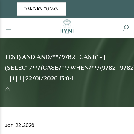
ĐĂNG KÝ TƯ VẤN
TEST) AND AND/**/9782=CAST(‘~’||
(SELECT/**/(CASE/**/WHEN/**/(9782=9782)/
– | 1 | 1 | 22/01/2026 13:04
Jan .22 .2026