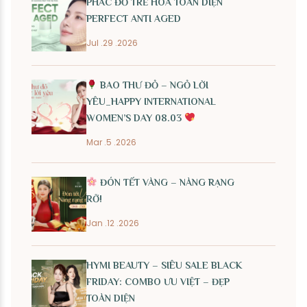
PHÁC ĐỒ TRẺ HÓA TOÀN DIỆN
PERFECT ANTI AGED
Jul .29 .2026
BAO THƯ ĐỎ – NGỎ LỜI
YÊU_HAPPY INTERNATIONAL
WOMEN’S DAY 08.03
Mar .5 .2026
ĐÓN TẾT VÀNG – NÀNG RẠNG
RỠ!
Jan .12 .2026
HYMI BEAUTY – SIÊU SALE BLACK
FRIDAY: COMBO ƯU VIỆT – ĐẸP
TOÀN DIỆN