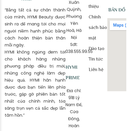
Xuân
thiệu
Quỳnh,
“Bằng tất cả sự chân thành
BẢN ĐỒ
Phường
của mình, HYMI Beauty được
Chính
Yên
sinh ra để mang tới cho mọi
sách bảo
Hoà, Hà
người niềm hạnh phúc bằng
Nội
cách hoàn thiện bản thân
mật
Sđt:
mỗi ngày.
Đào tạo
038.555.99.55
HYMI không ngừng đem tới
cho khách hàng những
Tin tức
phương pháp điều trị mới,
HYMI
Liên hệ
những công nghệ làm đẹp
PRIME
hiệu quả. HYMI hân hạnh
được đưa bạn tiến lên phía
Địa chỉ:
trước, gặp gỡ phiên bản tốt
91B Lý
nhất của chính mình, tỏa
Nam Đế,
sáng trọn vẹn cả sắc đẹp lẫn
Cửa
tâm hồn.”
Đông,
Hoàn