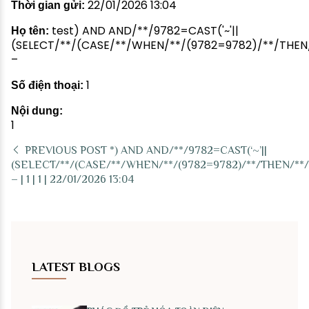
22/01/2026 13:04
Thời gian gửi:
test) AND AND/**/9782=CAST('~'||
Họ tên:
(SELECT/**/(CASE/**/WHEN/**/(9782=9782)/**/THEN/**
–
1
Số điện thoại:
Nội dung:
1
PREVIOUS POST
*) AND AND/**/9782=CAST(‘~’||
(SELECT/**/(CASE/**/WHEN/**/(9782=9782)/**/THEN/**/1/*
– | 1 | 1 | 22/01/2026 13:04
LATEST BLOGS