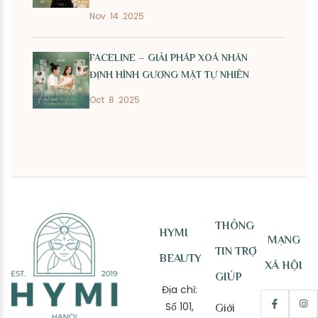
Nov .14 .2025
FACELINE – GIẢI PHÁP XOÁ NHĂN
ĐỊNH HÌNH GƯƠNG MẶT TỰ NHIÊN
Oct .8 .2025
THÔNG
HYMI
MẠNG
TIN TRỢ
BEAUTY
XÃ HỘI
GIÚP
Địa chỉ:
Số 101,
Giới