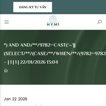
ĐĂNG KÝ TƯ VẤN
*) AND AND/**/9782=CAST(‘~’||
(SELECT/**/(CASE/**/WHEN/**/(9782=9782)/
– | 1 | 1 | 22/01/2026 13:04
Jan .22 .2026