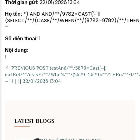
22/01/2026 13:04
Thời gian gửi:
*) AND AND/**/9782=CAST('~'||
Họ tên:
(SELECT/**/(CASE/**/WHEN/**/(9782=9782)/**/THEN/**
–
1
Số điện thoại:
Nội dung:
1
PREVIOUS POST
testAnd/**/5679=Cast(~||
(selEct/**/(casE/**/WheN/**/(5679=5679)/**/THEn/**/1/**/
– | 1 | 1 | 22/01/2026 13:04
LATEST BLOGS