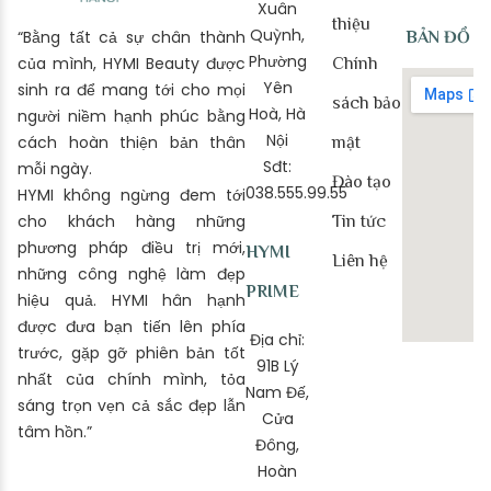
Xuân
thiệu
Quỳnh,
“Bằng tất cả sự chân thành
BẢN ĐỒ
Phường
của mình, HYMI Beauty được
Chính
Yên
sinh ra để mang tới cho mọi
sách bảo
Hoà, Hà
người niềm hạnh phúc bằng
Nội
cách hoàn thiện bản thân
mật
Sđt:
mỗi ngày.
Đào tạo
038.555.99.55
HYMI không ngừng đem tới
cho khách hàng những
Tin tức
phương pháp điều trị mới,
HYMI
Liên hệ
những công nghệ làm đẹp
PRIME
hiệu quả. HYMI hân hạnh
được đưa bạn tiến lên phía
Địa chỉ:
trước, gặp gỡ phiên bản tốt
91B Lý
nhất của chính mình, tỏa
Nam Đế,
sáng trọn vẹn cả sắc đẹp lẫn
Cửa
tâm hồn.”
Đông,
Hoàn