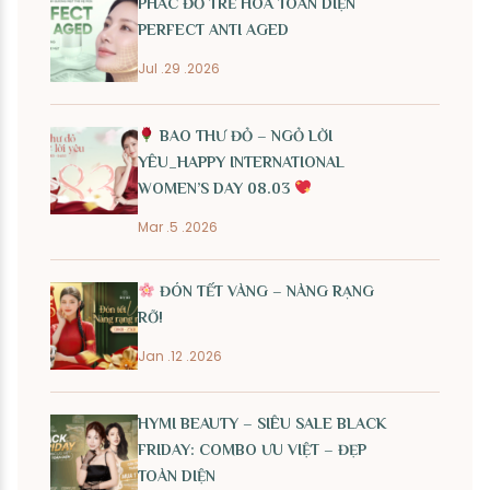
PHÁC ĐỒ TRẺ HÓA TOÀN DIỆN
PERFECT ANTI AGED
Jul .29 .2026
BAO THƯ ĐỎ – NGỎ LỜI
YÊU_HAPPY INTERNATIONAL
WOMEN’S DAY 08.03
Mar .5 .2026
ĐÓN TẾT VÀNG – NÀNG RẠNG
RỠ!
Jan .12 .2026
HYMI BEAUTY – SIÊU SALE BLACK
FRIDAY: COMBO ƯU VIỆT – ĐẸP
TOÀN DIỆN