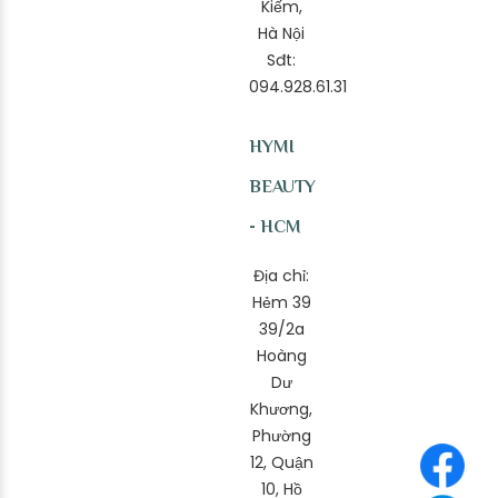
Kiếm,
Hà Nội
Sđt:
094.928.61.31
HYMI
BEAUTY
- HCM
Địa chỉ:
Hẻm 39
39/2a
Hoàng
Dư
Khương,
Phường
12, Quận
10, Hồ