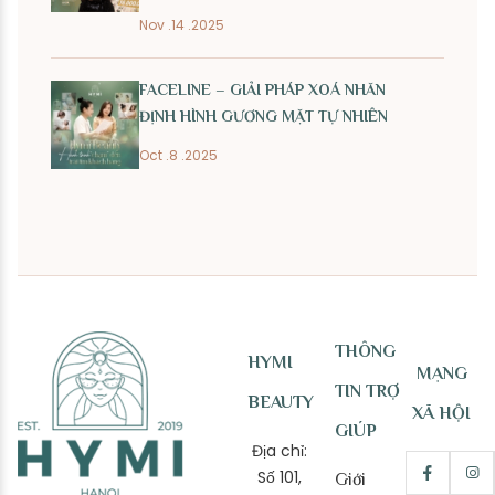
Nov .14 .2025
FACELINE – GIẢI PHÁP XOÁ NHĂN
ĐỊNH HÌNH GƯƠNG MẶT TỰ NHIÊN
Oct .8 .2025
THÔNG
HYMI
MẠNG
TIN TRỢ
BEAUTY
XÃ HỘI
GIÚP
Địa chỉ:
Số 101,
Giới