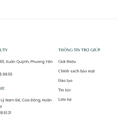
AUTY
THÔNG TIN TRỢ GIÚP
ố 101, Xuân Quỳnh, Phường Yên
Giới thiệu
Chính sách bảo mật
5.99.55
Đào tạo
ME
Tin tức
Liên hệ
1B Lý Nam Đế, Cửa Đông, Hoàn
ội
8.61.31