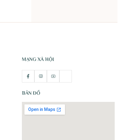
TỰ NHIÊN
MẠNG XÃ HỘI
BẢN ĐỒ