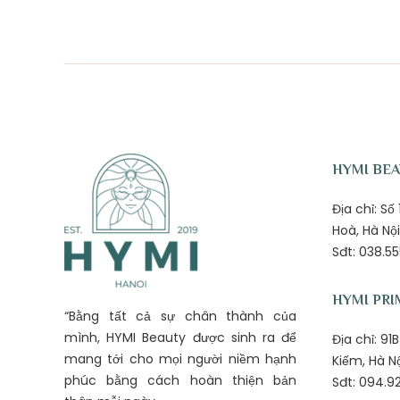
HYMI BE
Địa chỉ: S
Hoà, Hà Nội
Sđt: 038.55
HYMI PRI
“Bằng tất cả sự chân thành của
mình, HYMI Beauty được sinh ra để
Địa chỉ: 9
mang tới cho mọi người niềm hạnh
Kiếm, Hà N
phúc bằng cách hoàn thiện bản
Sđt: 094.92