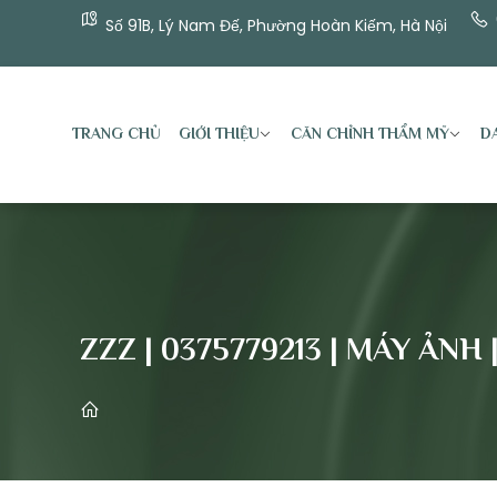
Số 91B, Lý Nam Đế, Phường Hoàn Kiếm, Hà Nội
TRANG CHỦ
GIỚI THIỆU
CĂN CHỈNH THẨM MỸ
DA
ZZZ | 0375779213 | MÁY ẢNH 