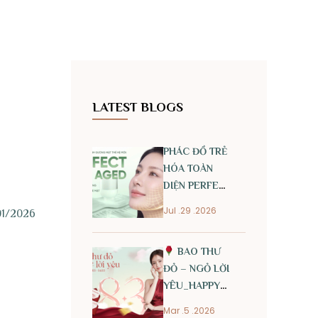
LATEST BLOGS
PHÁC ĐỒ TRẺ
HÓA TOÀN
DIỆN PERFECT
ANTI AGED
Jul .29 .2026
01/2026
BAO THƯ
ĐỎ – NGỎ LỜI
YÊU_HAPPY
INTERNATIONAL
Mar .5 .2026