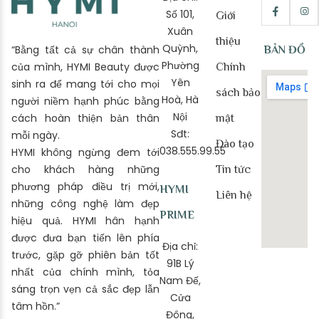
Số 101,
Giới
Xuân
thiệu
Quỳnh,
“Bằng tất cả sự chân thành
BẢN ĐỒ
Phường
của mình, HYMI Beauty được
Chính
Yên
sinh ra để mang tới cho mọi
sách bảo
Hoà, Hà
người niềm hạnh phúc bằng
Nội
cách hoàn thiện bản thân
mật
Sđt:
mỗi ngày.
Đào tạo
038.555.99.55
HYMI không ngừng đem tới
cho khách hàng những
Tin tức
phương pháp điều trị mới,
HYMI
Liên hệ
những công nghệ làm đẹp
PRIME
hiệu quả. HYMI hân hạnh
được đưa bạn tiến lên phía
Địa chỉ:
trước, gặp gỡ phiên bản tốt
91B Lý
nhất của chính mình, tỏa
Nam Đế,
sáng trọn vẹn cả sắc đẹp lẫn
Cửa
tâm hồn.”
Đông,