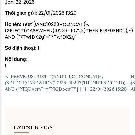
Jan .22 .2026
22/01/2026 13:20
Thời gian gửi:
test")AND10223=CONCAT(~,
Họ tên:
(SELECT(CASEWHEN(10223=10223)THEN1ELSE0END)),~)
AND ("7TwfDK2g"="7TwfDK2g"
1
Số điện thoại:
Nội dung:
1
PREVIOUS POST
*”)AND10223=CONCAT(~,
N
(SELECT(CASEWHEN(10223=10223)THEN1ELSE0END)),~)
(
AND (“PTQDocmT”=”PTQDocmT” | 1 | 1 | 22/01/2026 13:20
A
LATEST BLOGS