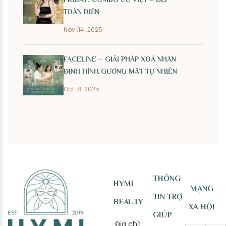
TOÀN DIỆN
Nov .14 .2025
FACELINE – GIẢI PHÁP XOÁ NHĂN
ĐỊNH HÌNH GƯƠNG MẶT TỰ NHIÊN
Oct .8 .2025
THÔNG
HYMI
MẠNG
TIN TRỢ
BEAUTY
XÃ HỘI
GIÚP
Địa chỉ: