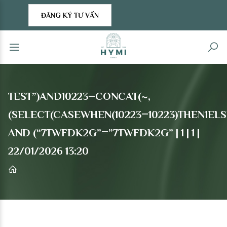
ĐĂNG KÝ TƯ VẤN
TEST”)AND10223=CONCAT(~,
(SELECT(CASEWHEN(10223=10223)THEN1ELS
AND (“7TWFDK2G”=”7TWFDK2G” | 1 | 1 |
22/01/2026 13:20