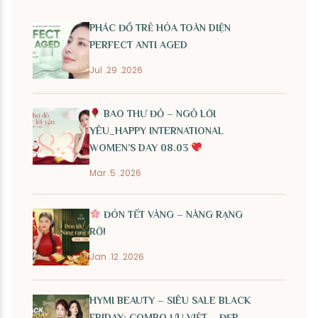
PHÁC ĐỒ TRẺ HÓA TOÀN DIỆN
PERFECT ANTI AGED
Jul .29 .2026
BAO THƯ ĐỎ – NGỎ LỜI
YÊU_HAPPY INTERNATIONAL
WOMEN’S DAY 08.03
Mar .5 .2026
ĐÓN TẾT VÀNG – NÀNG RẠNG
RỠ!
Jan .12 .2026
HYMI BEAUTY – SIÊU SALE BLACK
FRIDAY: COMBO ƯU VIỆT – ĐẸP