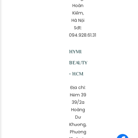
Hoàn
Kiếm,
Hà Nội
Sđt:
094.928.61.31
HYMI
BEAUTY
- HCM
Địa chỉ:
Hẻm 39
39/2a
Hoàng
Dư
Khương,
Phường