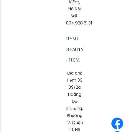
Kiếm,
Hà Nội
Sđt:
094.928.61.31
HYMI
BEAUTY
- HCM
Địa chỉ:
Hẻm 39
39/2a
Hoàng
Dư
Khương,
Phường
12, Quận
10, Hồ