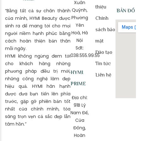
Xuân
thiệu
Quỳnh,
“Bằng tất cả sự chân thành
BẢN ĐỒ
Phường
của mình, HYMI Beauty được
Chính
Yên
sinh ra để mang tới cho mọi
sách bảo
Hoà, Hà
người niềm hạnh phúc bằng
Nội
cách hoàn thiện bản thân
mật
Sđt:
mỗi ngày.
Đào tạo
038.555.99.55
HYMI không ngừng đem tới
cho khách hàng những
Tin tức
phương pháp điều trị mới,
HYMI
Liên hệ
những công nghệ làm đẹp
PRIME
hiệu quả. HYMI hân hạnh
được đưa bạn tiến lên phía
Địa chỉ:
trước, gặp gỡ phiên bản tốt
91B Lý
nhất của chính mình, tỏa
Nam Đế,
sáng trọn vẹn cả sắc đẹp lẫn
Cửa
tâm hồn.”
Đông,
Hoàn