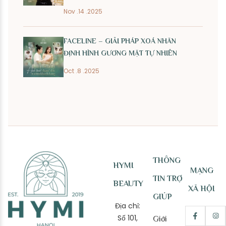
Nov .14 .2025
FACELINE – GIẢI PHÁP XOÁ NHĂN
ĐỊNH HÌNH GƯƠNG MẶT TỰ NHIÊN
Oct .8 .2025
THÔNG
HYMI
MẠNG
TIN TRỢ
BEAUTY
XÃ HỘI
GIÚP
Địa chỉ:
Số 101,
Giới