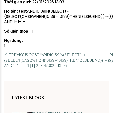
22/01/2026 13:03
Thời gian gửi:
testAND10139IN(SELECT(~+
Họ tên:
(SELECT(CASEWHEN(10139=10139)THEN1ELSE0END))+~)
AND 1=1– –
1
Số điện thoại:
Nội dung:
1
PREVIOUS POST
*AND10139IN(SELECT(~+
N
(SELECT(CASEWHEN(10139=10139)THEN1ELSE0END))+~))
(
AND 1=1– – | 1 | 1 | 22/01/2026 13:03
–
LATEST BLOGS