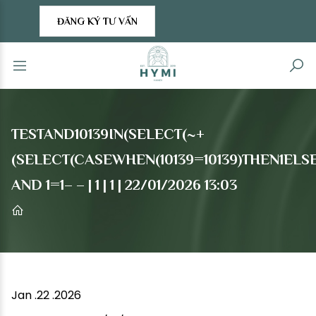
ĐĂNG KÝ TƯ VẤN
TESTAND10139IN(SELECT(~+
(SELECT(CASEWHEN(10139=10139)THEN1ELSE
AND 1=1– – | 1 | 1 | 22/01/2026 13:03
Jan .22 .2026