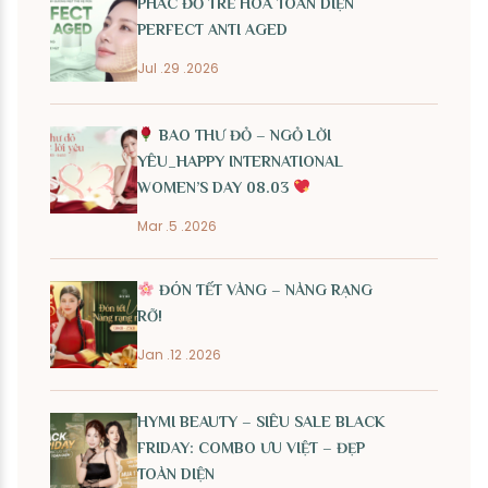
PHÁC ĐỒ TRẺ HÓA TOÀN DIỆN
PERFECT ANTI AGED
Jul .29 .2026
BAO THƯ ĐỎ – NGỎ LỜI
YÊU_HAPPY INTERNATIONAL
WOMEN’S DAY 08.03
Mar .5 .2026
ĐÓN TẾT VÀNG – NÀNG RẠNG
RỠ!
Jan .12 .2026
HYMI BEAUTY – SIÊU SALE BLACK
FRIDAY: COMBO ƯU VIỆT – ĐẸP
TOÀN DIỆN