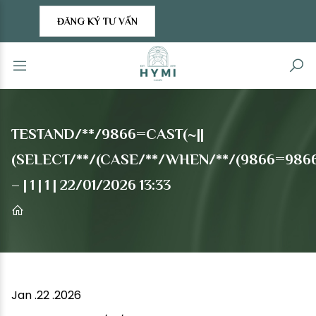
ĐĂNG KÝ TƯ VẤN
TESTAND/**/9866=CAST(~||
(SELECT/**/(CASE/**/WHEN/**/(9866=9866)
– | 1 | 1 | 22/01/2026 13:33
Jan .22 .2026