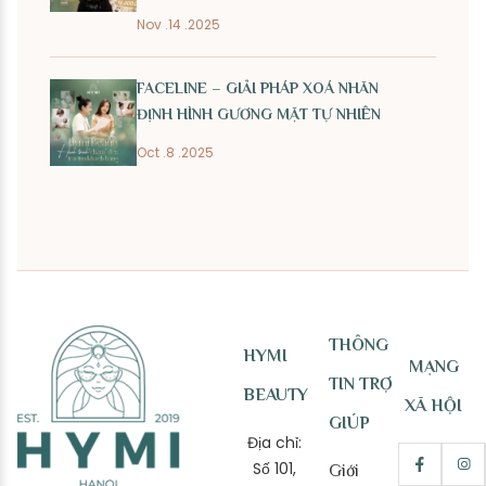
Nov .14 .2025
FACELINE – GIẢI PHÁP XOÁ NHĂN
ĐỊNH HÌNH GƯƠNG MẶT TỰ NHIÊN
Oct .8 .2025
THÔNG
HYMI
MẠNG
TIN TRỢ
BEAUTY
XÃ HỘI
GIÚP
Địa chỉ:
Số 101,
Giới