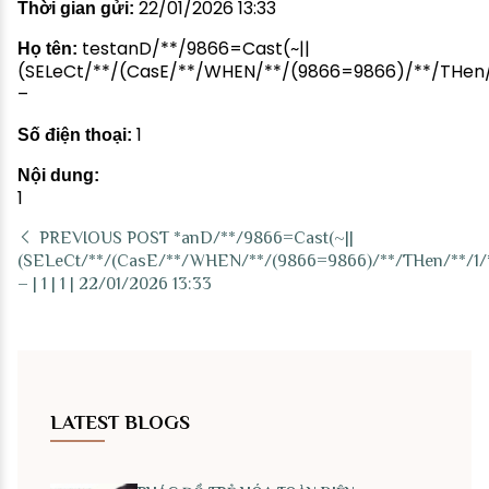
22/01/2026 13:33
Thời gian gửi:
testanD/**/9866=Cast(~||
Họ tên:
(SELeCt/**/(CasE/**/WHEN/**/(9866=9866)/**/THen/**
–
1
Số điện thoại:
Nội dung:
1
PREVIOUS POST
*anD/**/9866=Cast(~||
(SELeCt/**/(CasE/**/WHEN/**/(9866=9866)/**/THen/**/1/**
– | 1 | 1 | 22/01/2026 13:33
LATEST BLOGS