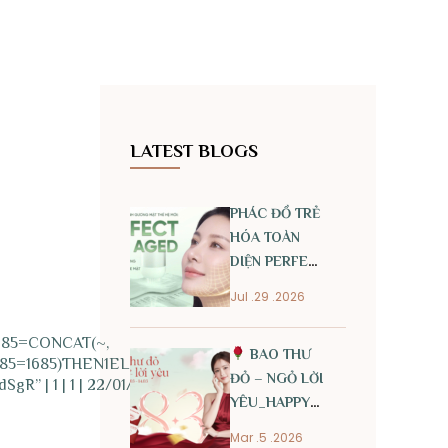
LATEST BLOGS
PHÁC ĐỒ TRẺ
HÓA TOÀN
DIỆN PERFECT
ANTI AGED
Jul .29 .2026
685=CONCAT(~,
BAO THƯ
5=1685)THEN1ELSE0END)),~)
ĐỎ – NGỎ LỜI
gR” | 1 | 1 | 22/01/2026 13:20
YÊU_HAPPY
INTERNATIONAL
Mar .5 .2026