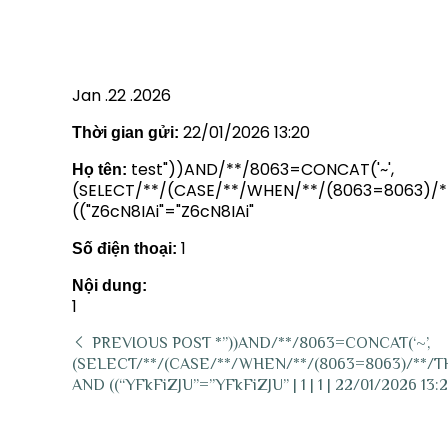
AND ((“Z6CN8IAI”=”Z6CN8IAI” |
Jan .22 .2026
22/01/2026 13:20
Thời gian gửi:
test"))AND/**/8063=CONCAT('~',
Họ tên:
(SELECT/**/(CASE/**/WHEN/**/(8063=8063)/**/T
(("Z6cN8IAi"="Z6cN8IAi"
1
Số điện thoại:
Nội dung:
1
PREVIOUS POST
*”))AND/**/8063=CONCAT(‘~’,
(SELECT/**/(CASE/**/WHEN/**/(8063=8063)/**/THEN/
AND ((“YFkFiZJU”=”YFkFiZJU” | 1 | 1 | 22/01/2026 13: