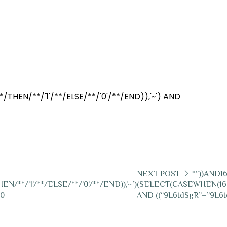
 1 | 1 | 22/01/2026 13:20
HEN/**/'1'/**/ELSE/**/'0'/**/END)),'~') AND
NEXT POST
*”))AND1
**/’1’/**/ELSE/**/’0’/**/END)),’~’)
(SELECT(CASEWHEN(168
20
AND ((“9L6tdSgR”=”9L6tdS