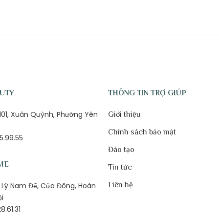
AUTY
THÔNG TIN TRỢ GIÚP
ố 101, Xuân Quỳnh, Phường Yên
Giới thiệu
Chính sách bảo mật
5.99.55
Đào tạo
ME
Tin tức
Liên hệ
1B Lý Nam Đế, Cửa Đông, Hoàn
ội
8.61.31