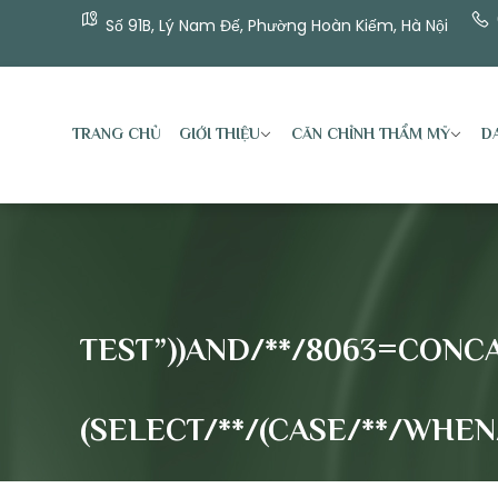
Số 91B, Lý Nam Đế, Phường Hoàn Kiếm, Hà Nội
TRANG CHỦ
GIỚI THIỆU
CĂN CHỈNH THẨM MỸ
DA
TEST”))AND/**/8063=CONCAT
(SELECT/**/(CASE/**/WHEN/**