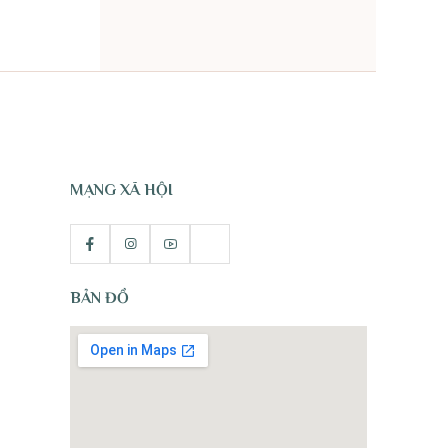
TỰ NHIÊN
MẠNG XÃ HỘI
BẢN ĐỒ