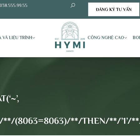
038.555.99.55
ĐĂNG KÝ TƯ VẤN
 VÀ LIỆU TRÌNH
CÔNG NGHỆ CAO
BO
(‘~’,
/(8063=8063)/**/THEN/**/’1’/**/E