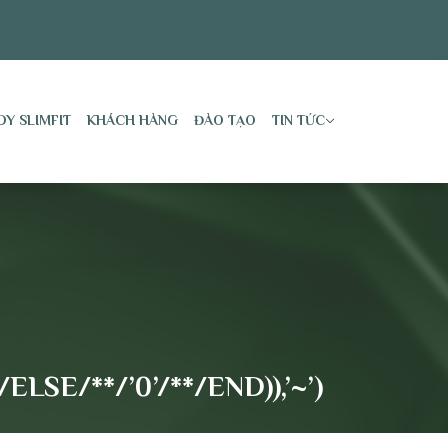
DY SLIMFIT
KHÁCH HÀNG
ĐÀO TẠO
TIN TỨC
LSE/**/’0’/**/END)),’~’)