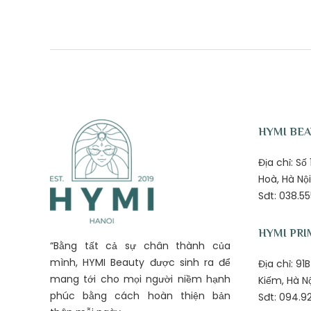
HYMI BE
Địa chỉ: S
Hoà, Hà Nội
Sđt: 038.55
HYMI PRI
“Bằng tất cả sự chân thành của
mình, HYMI Beauty được sinh ra để
Địa chỉ: 9
mang tới cho mọi người niềm hạnh
Kiếm, Hà N
phúc bằng cách hoàn thiện bản
Sđt: 094.92