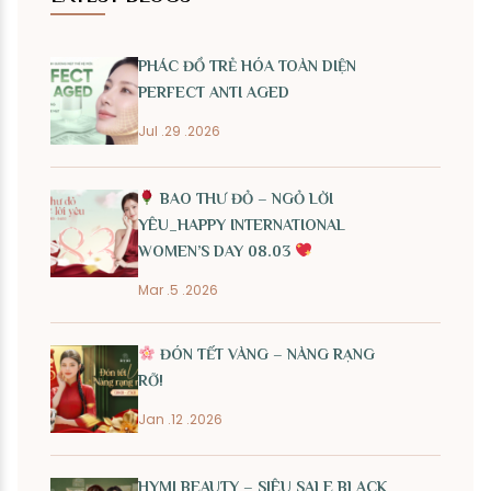
PHÁC ĐỒ TRẺ HÓA TOÀN DIỆN
PERFECT ANTI AGED
Jul .29 .2026
BAO THƯ ĐỎ – NGỎ LỜI
YÊU_HAPPY INTERNATIONAL
WOMEN’S DAY 08.03
Mar .5 .2026
ĐÓN TẾT VÀNG – NÀNG RẠNG
RỠ!
Jan .12 .2026
HYMI BEAUTY – SIÊU SALE BLACK