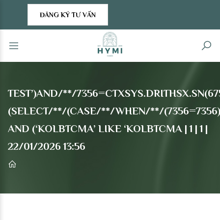
ĐĂNG KÝ TƯ VẤN
TEST’)AND/**/7356=CTXSYS.DRITHSX.SN(6759
(SELECT/**/(CASE/**/WHEN/**/(7356=7356)/
AND (‘KOLBTCMA’ LIKE ‘KOLBTCMA | 1 | 1 |
22/01/2026 13:56