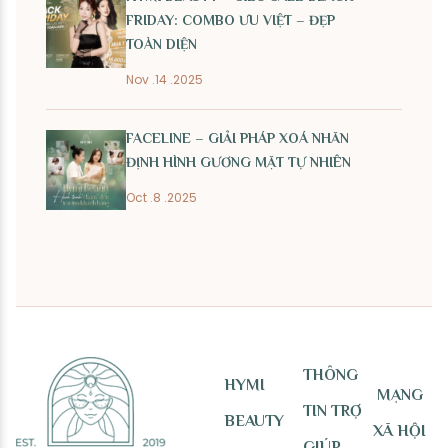
FRIDAY: COMBO ƯU VIỆT – ĐẸP
TOÀN DIỆN
Nov .14 .2025
FACELINE – GIẢI PHÁP XOÁ NHĂN
ĐỊNH HÌNH GƯƠNG MẶT TỰ NHIÊN
Oct .8 .2025
THÔNG
HYMI
MẠNG
TIN TRỢ
BEAUTY
XÃ HỘI
GIÚP