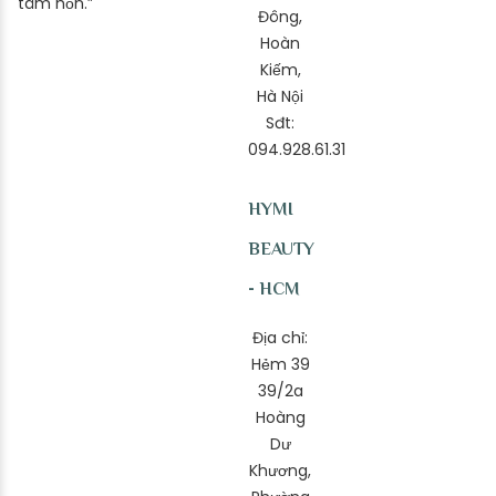
tâm hồn.”
Đông,
Hoàn
Kiếm,
Hà Nội
Sđt:
094.928.61.31
HYMI
BEAUTY
- HCM
Địa chỉ:
Hẻm 39
39/2a
Hoàng
Dư
Khương,