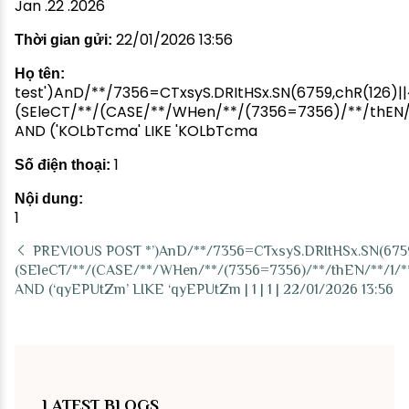
Jan .22 .2026
22/01/2026 13:56
Thời gian gửi:
Họ tên:
test')AnD/**/7356=CTxsyS.DRItHSx.SN(6759,chR(126)||~
(SEleCT/**/(CASE/**/WHen/**/(7356=7356)/**/thEN/*
AND ('KOLbTcma' LIKE 'KOLbTcma
1
Số điện thoại:
Nội dung:
1
PREVIOUS POST
*’)AnD/**/7356=CTxsyS.DRItHSx.SN(6759,
(SEleCT/**/(CASE/**/WHen/**/(7356=7356)/**/thEN/**/1/*
AND (‘qyEPUtZm’ LIKE ‘qyEPUtZm | 1 | 1 | 22/01/2026 13:56
LATEST BLOGS