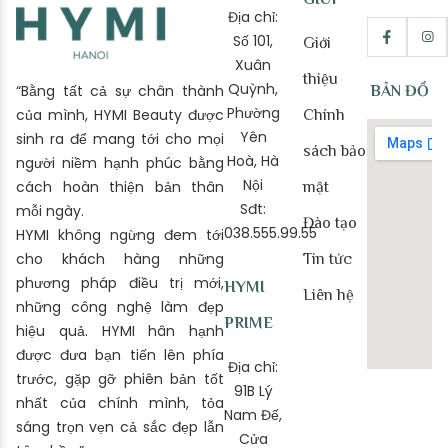
Địa chỉ:
Số 101,
Giới
Xuân
thiệu
Quỳnh,
“Bằng tất cả sự chân thành
BẢN ĐỒ
Phường
của mình, HYMI Beauty được
Chính
Yên
sinh ra để mang tới cho mọi
sách bảo
Hoà, Hà
người niềm hạnh phúc bằng
Nội
cách hoàn thiện bản thân
mật
Sđt:
mỗi ngày.
Đào tạo
038.555.99.55
HYMI không ngừng đem tới
cho khách hàng những
Tin tức
phương pháp điều trị mới,
HYMI
Liên hệ
những công nghệ làm đẹp
PRIME
hiệu quả. HYMI hân hạnh
được đưa bạn tiến lên phía
Địa chỉ:
trước, gặp gỡ phiên bản tốt
91B Lý
nhất của chính mình, tỏa
Nam Đế,
sáng trọn vẹn cả sắc đẹp lẫn
Cửa