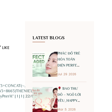
LATEST BLOGS
 LIKE
PHÁC ĐỒ TRẺ
HÓA TOÀN
DIỆN PERFECT
ANTI AGED
Jul .29 .2026
63=CONCAT(~,
BAO THƯ
3=8663)THEN1ELSE0END)),~)
ĐỎ – NGỎ LỜI
nrrH” | 1 | 1 | 22/01/2026
YÊU_HAPPY
INTERNATIONAL
Mar .5 .2026