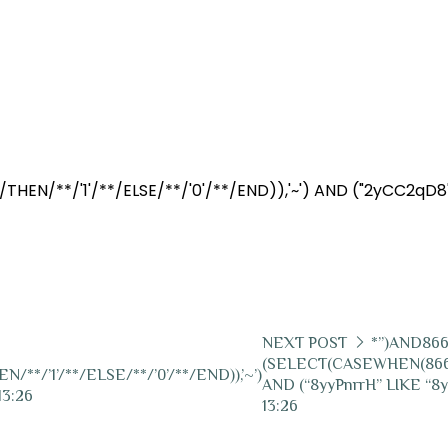
| 1 | 1 | 22/01/2026 13:26
EN/**/'1'/**/ELSE/**/'0'/**/END)),'~') AND ("2yCC2qD8"
NEXT POST
*”)AND86
(SELECT(CASEWHEN(866
**/’1’/**/ELSE/**/’0’/**/END)),’~’)
AND (“8yyPnrrH” LIKE “8yyP
13:26
13:26