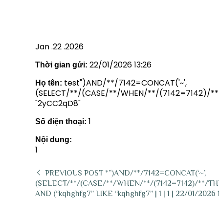
(“2YCC2QD8” LIKE “2YCC2QD8” 
Jan .22 .2026
22/01/2026 13:26
Thời gian gửi:
test")AND/**/7142=CONCAT('~',
Họ tên:
(SELECT/**/(CASE/**/WHEN/**/(7142=7142)/**/TH
"2yCC2qD8"
1
Số điện thoại:
Nội dung:
1
PREVIOUS POST
*”)AND/**/7142=CONCAT(‘~’,
(SELECT/**/(CASE/**/WHEN/**/(7142=7142)/**/THEN/
AND (“kqhghfg7” LIKE “kqhghfg7” | 1 | 1 | 22/01/2026 