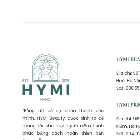
HYMI BE
Địa chỉ: S
Hoà, Hà Nội
Sđt: 038.55
HYMI PRI
“Bằng tất cả sự chân thành của
mình, HYMI Beauty được sinh ra để
Địa chỉ: 9
mang tới cho mọi người niềm hạnh
Kiếm, Hà N
phúc bằng cách hoàn thiện bản
Sđt: 094.92