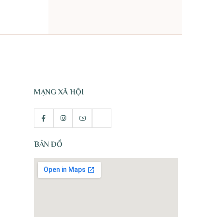
TỰ NHIÊN
MẠNG XÃ HỘI
BẢN ĐỒ