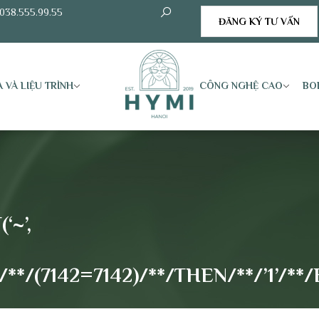
038.555.99.55
ĐĂNG KÝ TƯ VẤN
 VÀ LIỆU TRÌNH
CÔNG NGHỆ CAO
BO
‘~’,
/(7142=7142)/**/THEN/**/’1’/**/EL