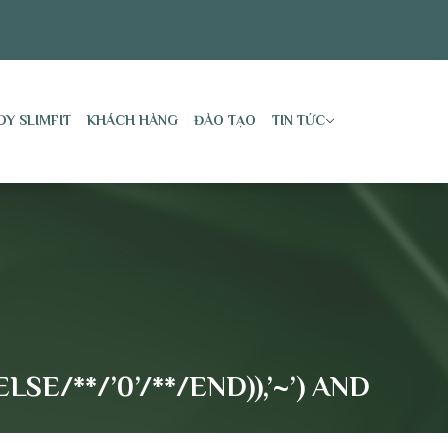
DY SLIMFIT
KHÁCH HÀNG
ĐÀO TẠO
TIN TỨC
SE/**/’0’/**/END)),’~’) AND