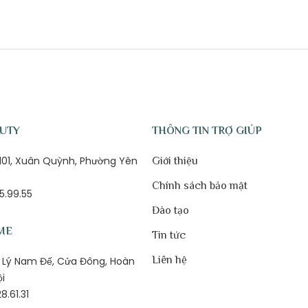
AUTY
THÔNG TIN TRỢ GIÚP
ố 101, Xuân Quỳnh, Phường Yên
Giới thiệu
Chính sách bảo mật
5.99.55
Đào tạo
ME
Tin tức
Liên hệ
1B Lý Nam Đế, Cửa Đông, Hoàn
ội
8.61.31