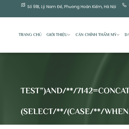
Số 91B, Lý Nam Đế, Phường Hoàn Kiếm, Hà Nội
TRANG CHỦ
GIỚI THIỆU
CĂN CHỈNH THẨM MỸ
DA
TEST”)AND/**/7142=CONCAT(
(SELECT/**/(CASE/**/WHEN/**