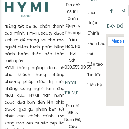
Địa chỉ:
Số 101,
Giới
Xuân
thiệu
Quỳnh,
“Bằng tất cả sự chân thành
BẢN ĐỒ
Phường
của mình, HYMI Beauty được
Chính
Yên
sinh ra để mang tới cho mọi
sách bảo
Hoà, Hà
người niềm hạnh phúc bằng
Nội
cách hoàn thiện bản thân
mật
Sđt:
mỗi ngày.
Đào tạo
038.555.99.55
HYMI không ngừng đem tới
cho khách hàng những
Tin tức
phương pháp điều trị mới,
HYMI
Liên hệ
những công nghệ làm đẹp
PRIME
hiệu quả. HYMI hân hạnh
được đưa bạn tiến lên phía
Địa chỉ:
trước, gặp gỡ phiên bản tốt
91B Lý
nhất của chính mình, tỏa
Nam Đế,
sáng trọn vẹn cả sắc đẹp lẫn
Cửa