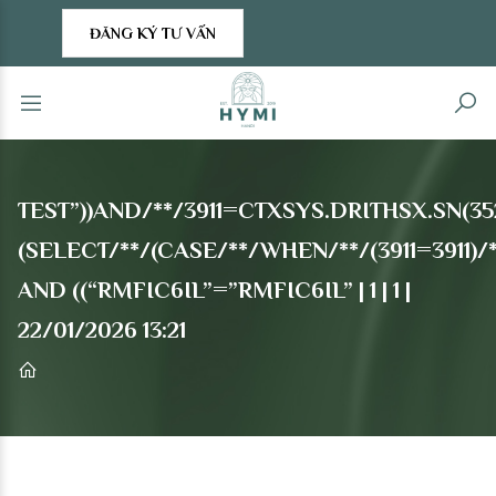
ĐĂNG KÝ TƯ VẤN
TEST”))AND/**/3911=CTXSYS.DRITHSX.SN(3529
(SELECT/**/(CASE/**/WHEN/**/(3911=3911)/
AND ((“RMFIC6IL”=”RMFIC6IL” | 1 | 1 |
22/01/2026 13:21