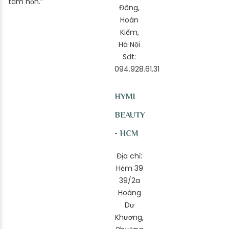
tâm hồn.”
Đông,
Hoàn
Kiếm,
Hà Nội
Sđt:
094.928.61.31
HYMI
BEAUTY
- HCM
Địa chỉ:
Hẻm 39
39/2a
Hoàng
Dư
Khương,