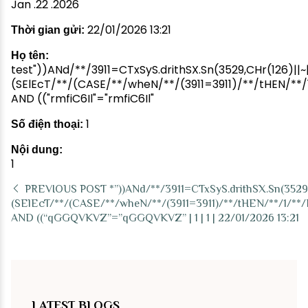
Jan .22 .2026
22/01/2026 13:21
Thời gian gửi:
Họ tên:
test"))ANd/**/3911=CTxSyS.drithSX.Sn(3529,CHr(126)||~|
(SElEcT/**/(CASE/**/wheN/**/(3911=3911)/**/tHEN/**/
AND (("rmfiC6Il"="rmfiC6Il"
1
Số điện thoại:
Nội dung:
1
PREVIOUS POST
*”))ANd/**/3911=CTxSyS.drithSX.Sn(3529,
(SElEcT/**/(CASE/**/wheN/**/(3911=3911)/**/tHEN/**/1/**/E
AND ((“qGGQVKVZ”=”qGGQVKVZ” | 1 | 1 | 22/01/2026 13:21
LATEST BLOGS