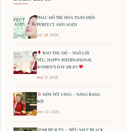
PHÁC ĐỒ TRẺ HÓA TOÀN DIỆN
PERFECT ANTI AGED
Jul .29 .2026
BAO THƯ ĐỎ – NGỎ LỜI
YÊU_HAPPY INTERNATIONAL
WOMEN’S DAY 08.03
Mar .5 .2026
ĐÓN TẾT VÀNG – NÀNG RẠNG
RỠ!
Jan .12 .2026
HYMI BEAUTY – SIÊU SALE BLACK