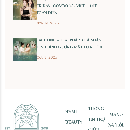
FRIDAY: COMBO ƯU VIỆT – ĐẸP
TOÀN DIỆN
Nov .14 .2025
FACELINE – GIẢI PHÁP XOÁ NHĂN
ĐỊNH HÌNH GƯƠNG MẶT TỰ NHIÊN
Oct .8 .2025
THÔNG
HYMI
MẠNG
TIN TRỢ
BEAUTY
XÃ HỘI
GIÚP