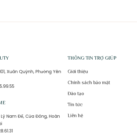
AUTY
THÔNG TIN TRỢ GIÚP
ố 101, Xuân Quỳnh, Phường Yên
Giới thiệu
Chính sách bảo mật
5.99.55
Đào tạo
ME
Tin tức
Liên hệ
1B Lý Nam Đế, Cửa Đông, Hoàn
ội
8.61.31