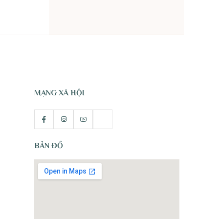
TỰ NHIÊN
MẠNG XÃ HỘI
BẢN ĐỒ