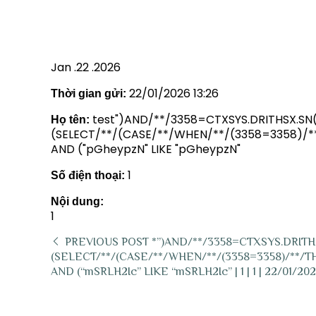
AND (“PGHEYPZN” LIKE “PGHEY
Jan .22 .2026
22/01/2026 13:26
Thời gian gửi:
test")AND/**/3358=CTXSYS.DRITHSX.SN(69
Họ tên:
(SELECT/**/(CASE/**/WHEN/**/(3358=3358)/**/
AND ("pGheypzN" LIKE "pGheypzN"
1
Số điện thoại:
Nội dung:
1
PREVIOUS POST
*”)AND/**/3358=CTXSYS.DRITHSX
(SELECT/**/(CASE/**/WHEN/**/(3358=3358)/**/THE
AND (“mSRLH2Ic” LIKE “mSRLH2Ic” | 1 | 1 | 22/01/202