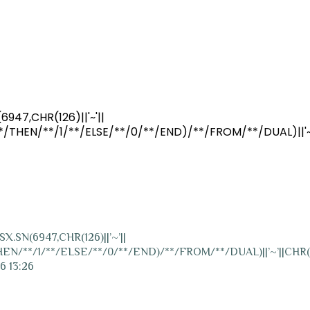
PZN” | 1 | 1 | 22/01/2026 13:26
47,CHR(126)||'~'||
THEN/**/1/**/ELSE/**/0/**/END)/**/FROM/**/DUAL)||'~
.SN(6947,CHR(126)||’~’||
N/**/1/**/ELSE/**/0/**/END)/**/FROM/**/DUAL)||’~’||CHR(
6 13:26