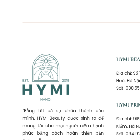
HYMI BE
Địa chỉ: S
Hoà, Hà Nội
Sđt: 038.55
HYMI PRI
“Bằng tất cả sự chân thành của
mình, HYMI Beauty được sinh ra để
Địa chỉ: 9
mang tới cho mọi người niềm hạnh
Kiếm, Hà N
phúc bằng cách hoàn thiện bản
Sđt: 094.92