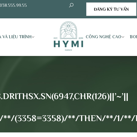
038.555.99.55
ĐĂNG KÝ TƯ VẤN
 VÀ LIỆU TRÌNH
CÔNG NGHỆ CAO
BO
RITHSX.SN(6947,CHR(126)||’~’||
*/(3358=3358)/**/THEN/**/1/**/E