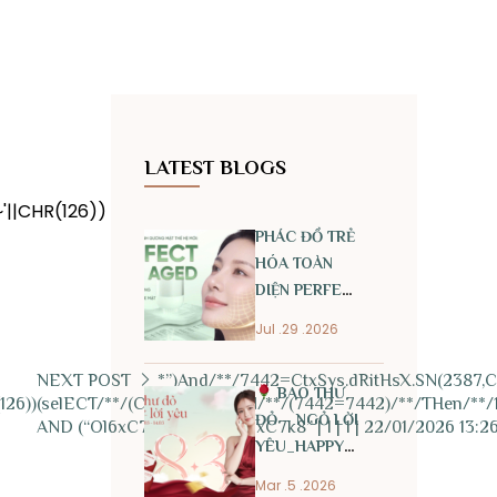
LATEST BLOGS
'||CHR(126))
PHÁC ĐỒ TRẺ
HÓA TOÀN
DIỆN PERFECT
ANTI AGED
Jul .29 .2026
NEXT POST
*”)And/**/7442=CtxSys.dRitHsX.SN(2387,CH
BAO THƯ
126))
(selECT/**/(CASE/**/whEN/**/(7442=7442)/**/THen/**/1/
ĐỎ – NGỎ LỜI
AND (“Ol6xC7k8” LIKE “Ol6xC7k8” | 1 | 1 | 22/01/2026 13:2
YÊU_HAPPY
INTERNATIONAL
Mar .5 .2026