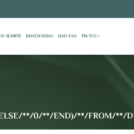
DY SLIMFIT
KHÁCH HÀNG
ĐÀO TẠO
TIN TỨC
LSE/**/0/**/END)/**/FROM/**/DUA