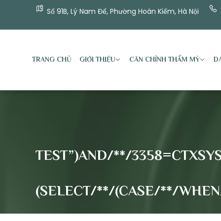
Số 91B, Lý Nam Đế, Phường Hoàn Kiếm, Hà Nội
TRANG CHỦ
GIỚI THIỆU
CĂN CHỈNH THẨM MỸ
DA
TEST”)AND/**/3358=CTXSYS.D
(SELECT/**/(CASE/**/WHEN/*