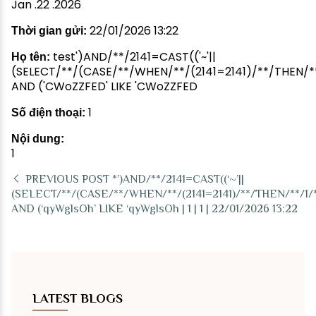
Jan .22 .2026
22/01/2026 13:22
Thời gian gửi:
test')AND/**/2141=CAST(('~'||
Họ tên:
(SELECT/**/(CASE/**/WHEN/**/(2141=2141)/**/THEN/**/
AND ('CWoZZFED' LIKE 'CWoZZFED
1
Số điện thoại:
Nội dung:
1
PREVIOUS POST
*’)AND/**/2141=CAST((‘~’||
(SELECT/**/(CASE/**/WHEN/**/(2141=2141)/**/THEN/**/1/*
AND (‘qyWglsOh’ LIKE ‘qyWglsOh | 1 | 1 | 22/01/2026 13:22
LATEST BLOGS