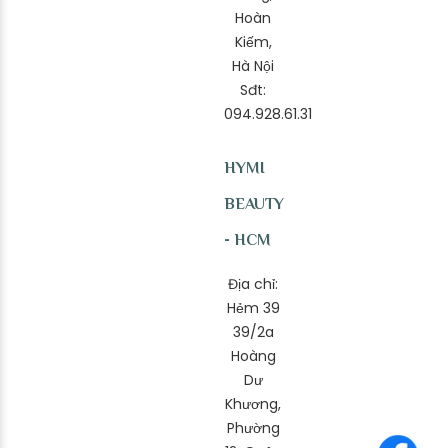
Hoàn
Kiếm,
Hà Nội
Sđt:
094.928.61.31
HYMI
BEAUTY
- HCM
Địa chỉ:
Hẻm 39
39/2a
Hoàng
Dư
Khương,
Phường