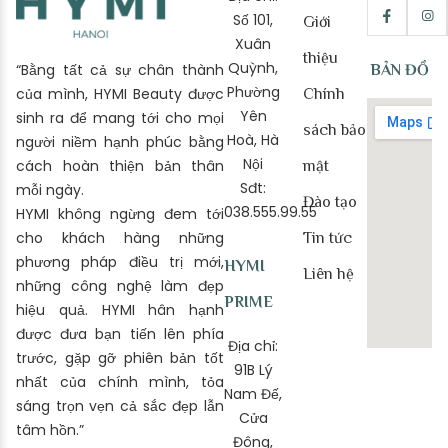
Số 101,
Giới
Xuân
thiệu
Quỳnh,
“Bằng tất cả sự chân thành
BẢN ĐỒ
Phường
của mình, HYMI Beauty được
Chính
Yên
sinh ra để mang tới cho mọi
sách bảo
Hoà, Hà
người niềm hạnh phúc bằng
Nội
cách hoàn thiện bản thân
mật
Sđt:
mỗi ngày.
Đào tạo
038.555.99.55
HYMI không ngừng đem tới
cho khách hàng những
Tin tức
phương pháp điều trị mới,
HYMI
Liên hệ
những công nghệ làm đẹp
PRIME
hiệu quả. HYMI hân hạnh
được đưa bạn tiến lên phía
Địa chỉ:
trước, gặp gỡ phiên bản tốt
91B Lý
nhất của chính mình, tỏa
Nam Đế,
sáng trọn vẹn cả sắc đẹp lẫn
Cửa
tâm hồn.”
Đông,