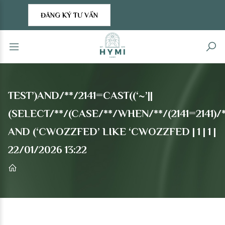
ĐĂNG KÝ TƯ VẤN
TEST’)AND/**/2141=CAST((‘~’||
(SELECT/**/(CASE/**/WHEN/**/(2141=2141)/*
AND (‘CWOZZFED’ LIKE ‘CWOZZFED | 1 | 1 |
22/01/2026 13:22