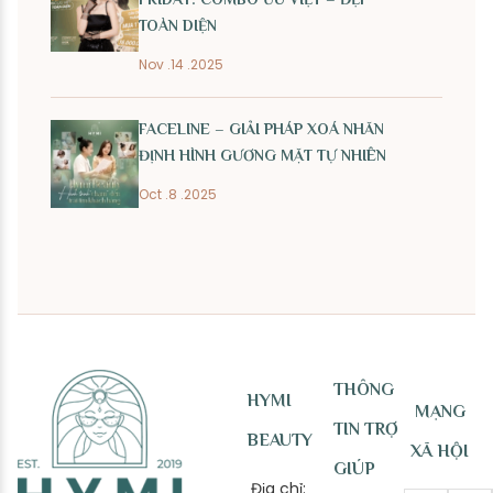
TOÀN DIỆN
Nov .14 .2025
FACELINE – GIẢI PHÁP XOÁ NHĂN
ĐỊNH HÌNH GƯƠNG MẶT TỰ NHIÊN
Oct .8 .2025
THÔNG
HYMI
MẠNG
TIN TRỢ
BEAUTY
XÃ HỘI
GIÚP
Địa chỉ: