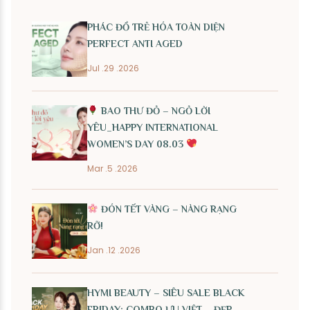
PHÁC ĐỒ TRẺ HÓA TOÀN DIỆN
PERFECT ANTI AGED
Jul .29 .2026
BAO THƯ ĐỎ – NGỎ LỜI
YÊU_HAPPY INTERNATIONAL
WOMEN’S DAY 08.03
Mar .5 .2026
ĐÓN TẾT VÀNG – NÀNG RẠNG
RỠ!
Jan .12 .2026
HYMI BEAUTY – SIÊU SALE BLACK
FRIDAY: COMBO ƯU VIỆT – ĐẸP