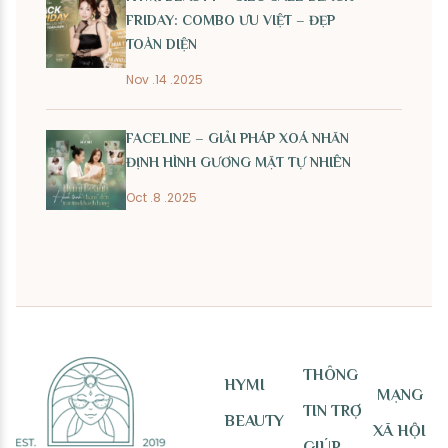
FRIDAY: COMBO ƯU VIỆT – ĐẸP
TOÀN DIỆN
Nov .14 .2025
FACELINE – GIẢI PHÁP XOÁ NHĂN
ĐỊNH HÌNH GƯƠNG MẶT TỰ NHIÊN
Oct .8 .2025
THÔNG
HYMI
MẠNG
TIN TRỢ
BEAUTY
XÃ HỘI
GIÚP