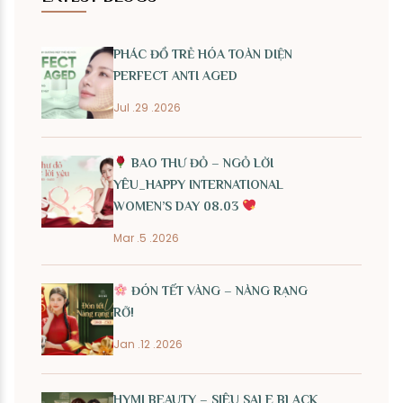
PHÁC ĐỒ TRẺ HÓA TOÀN DIỆN
PERFECT ANTI AGED
Jul .29 .2026
BAO THƯ ĐỎ – NGỎ LỜI
YÊU_HAPPY INTERNATIONAL
WOMEN’S DAY 08.03
Mar .5 .2026
ĐÓN TẾT VÀNG – NÀNG RẠNG
RỠ!
Jan .12 .2026
HYMI BEAUTY – SIÊU SALE BLACK