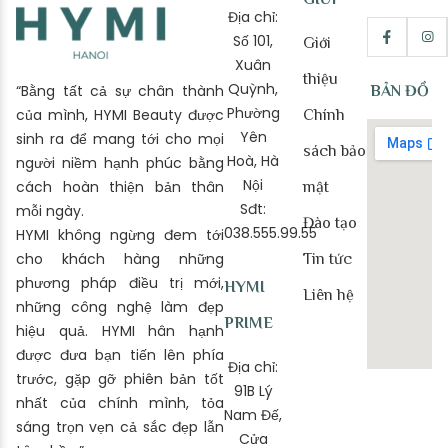
Địa chỉ:
Số 101,
Giới
Xuân
thiệu
Quỳnh,
“Bằng tất cả sự chân thành
BẢN ĐỒ
Phường
của mình, HYMI Beauty được
Chính
Yên
sinh ra để mang tới cho mọi
sách bảo
Hoà, Hà
người niềm hạnh phúc bằng
Nội
cách hoàn thiện bản thân
mật
Sđt:
mỗi ngày.
Đào tạo
038.555.99.55
HYMI không ngừng đem tới
cho khách hàng những
Tin tức
phương pháp điều trị mới,
HYMI
Liên hệ
những công nghệ làm đẹp
PRIME
hiệu quả. HYMI hân hạnh
được đưa bạn tiến lên phía
Địa chỉ:
trước, gặp gỡ phiên bản tốt
91B Lý
nhất của chính mình, tỏa
Nam Đế,
sáng trọn vẹn cả sắc đẹp lẫn
Cửa