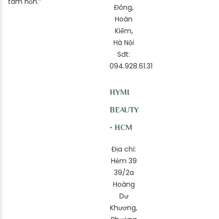
tâm hồn.”
Đông,
Hoàn
Kiếm,
Hà Nội
Sđt:
094.928.61.31
HYMI
BEAUTY
- HCM
Địa chỉ:
Hẻm 39
39/2a
Hoàng
Dư
Khương,