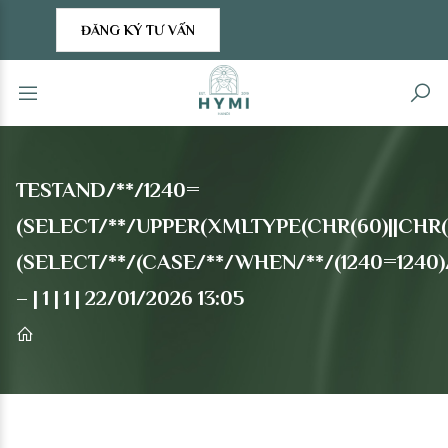
ĐĂNG KÝ TƯ VẤN
TESTAND/**/1240=
(SELECT/**/UPPER(XMLTYPE(CHR(60)||CHR(58
(SELECT/**/(CASE/**/WHEN/**/(1240=1240)
– | 1 | 1 | 22/01/2026 13:05