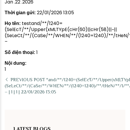
Jan .22 .2026
22/01/2026 13:05
Thời gian gửi:
testand/**/1240=
Họ tên:
(SelEcT/**/Upper(xMLTYpE(cHr(60)||cHr(58)||~||
(SeLeCt/**/(CaSe/**/WHEN/**/(1240=1240)/**/tHeN/*
–
1
Số điện thoại:
Nội dung:
1
PREVIOUS POST
*and/**/1240=(SelEcT/**/Upper(xMLTYpE(
(SeLeCt/**/(CaSe/**/WHEN/**/(1240=1240)/**/tHeN/**/1/**
– | 1 | 1 | 22/01/2026 13:05
LATEST BLOGS