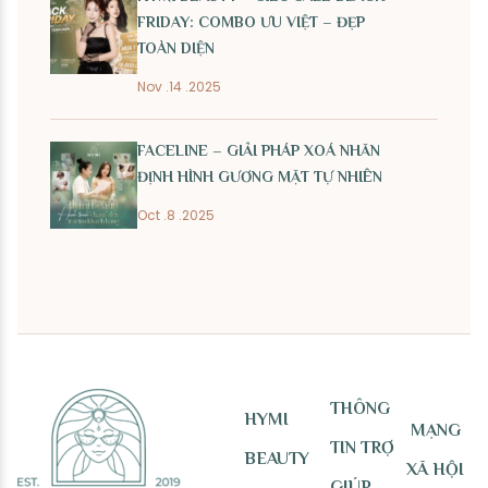
FRIDAY: COMBO ƯU VIỆT – ĐẸP
TOÀN DIỆN
Nov .14 .2025
FACELINE – GIẢI PHÁP XOÁ NHĂN
ĐỊNH HÌNH GƯƠNG MẶT TỰ NHIÊN
Oct .8 .2025
THÔNG
HYMI
MẠNG
TIN TRỢ
BEAUTY
XÃ HỘI
GIÚP