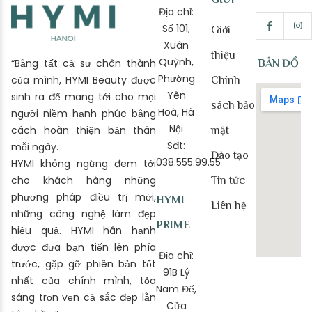
Địa chỉ:
Số 101,
Giới
Xuân
thiệu
Quỳnh,
“Bằng tất cả sự chân thành
BẢN ĐỒ
Phường
của mình, HYMI Beauty được
Chính
Yên
sinh ra để mang tới cho mọi
sách bảo
Hoà, Hà
người niềm hạnh phúc bằng
Nội
cách hoàn thiện bản thân
mật
Sđt:
mỗi ngày.
Đào tạo
038.555.99.55
HYMI không ngừng đem tới
cho khách hàng những
Tin tức
phương pháp điều trị mới,
HYMI
Liên hệ
những công nghệ làm đẹp
PRIME
hiệu quả. HYMI hân hạnh
được đưa bạn tiến lên phía
Địa chỉ:
trước, gặp gỡ phiên bản tốt
91B Lý
nhất của chính mình, tỏa
Nam Đế,
sáng trọn vẹn cả sắc đẹp lẫn
Cửa