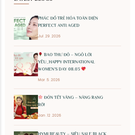
PHÁC ĐỒ TRẺ HÓA TOÀN DIỆN
PERFECT ANTI AGED
Jul .29 .2026
BAO THƯ ĐỎ – NGỎ LỜI
YÊU_HAPPY INTERNATIONAL
WOMEN’S DAY 08.03
Mar .5 .2026
ĐÓN TẾT VÀNG – NÀNG RẠNG
RỠ!
Jan .12 .2026
HYMI BEAUTY – SIÊU SALE BLACK