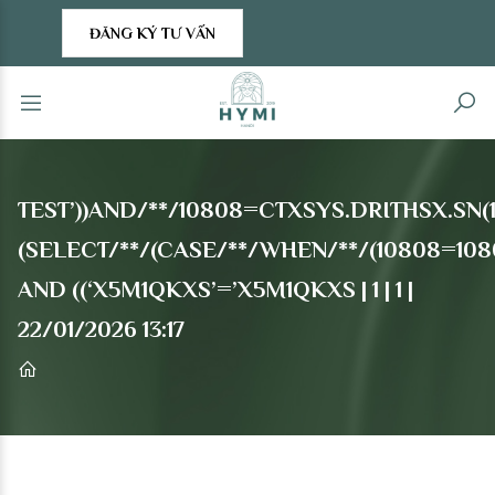
ĐĂNG KÝ TƯ VẤN
TEST’))AND/**/10808=CTXSYS.DRITHSX.SN(129
(SELECT/**/(CASE/**/WHEN/**/(10808=10808
AND ((‘X5M1QKXS’=’X5M1QKXS | 1 | 1 |
22/01/2026 13:17