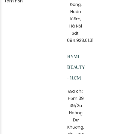
tâm hồn.”
Đông,
Hoàn
Kiếm,
Hà Nội
Sđt:
094.928.61.31
HYMI
BEAUTY
- HCM
Địa chỉ:
Hẻm 39
39/2a
Hoàng
Dư
Khương,