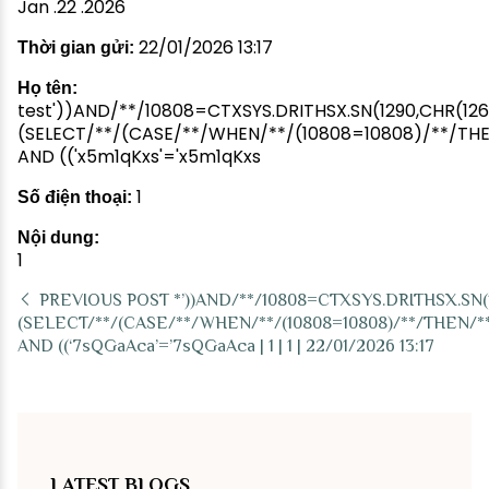
Jan .22 .2026
22/01/2026 13:17
Thời gian gửi:
Họ tên:
test'))AND/**/10808=CTXSYS.DRITHSX.SN(1290,CHR(126)|
(SELECT/**/(CASE/**/WHEN/**/(10808=10808)/**/THEN
AND (('x5m1qKxs'='x5m1qKxs
1
Số điện thoại:
Nội dung:
1
PREVIOUS POST
*’))AND/**/10808=CTXSYS.DRITHSX.SN(12
(SELECT/**/(CASE/**/WHEN/**/(10808=10808)/**/THEN/**/
AND ((‘7sQGaAca’=’7sQGaAca | 1 | 1 | 22/01/2026 13:17
LATEST BLOGS