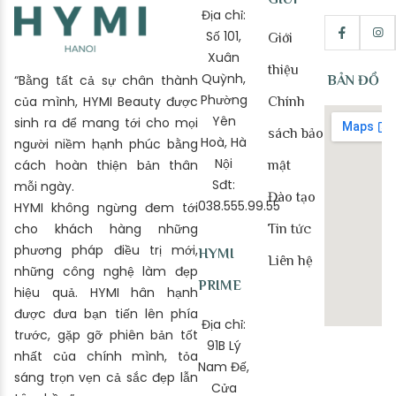
Địa chỉ:
Số 101,
Giới
Xuân
thiệu
Quỳnh,
“Bằng tất cả sự chân thành
BẢN ĐỒ
Phường
của mình, HYMI Beauty được
Chính
Yên
sinh ra để mang tới cho mọi
sách bảo
Hoà, Hà
người niềm hạnh phúc bằng
Nội
cách hoàn thiện bản thân
mật
Sđt:
mỗi ngày.
Đào tạo
038.555.99.55
HYMI không ngừng đem tới
cho khách hàng những
Tin tức
phương pháp điều trị mới,
HYMI
Liên hệ
những công nghệ làm đẹp
PRIME
hiệu quả. HYMI hân hạnh
được đưa bạn tiến lên phía
Địa chỉ:
trước, gặp gỡ phiên bản tốt
91B Lý
nhất của chính mình, tỏa
Nam Đế,
sáng trọn vẹn cả sắc đẹp lẫn
Cửa