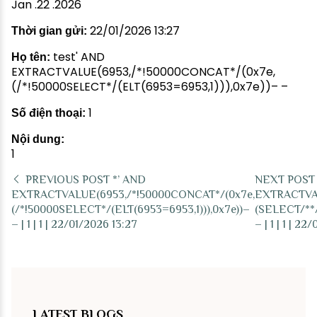
Jan .22 .2026
22/01/2026 13:27
Thời gian gửi:
test' AND
Họ tên:
EXTRACTVALUE(6953,/*!50000CONCAT*/(0x7e,
(/*!50000SELECT*/(ELT(6953=6953,1))),0x7e))– –
1
Số điện thoại:
Nội dung:
1
PREVIOUS POST
*’ AND
NEXT POS
EXTRACTVALUE(6953,/*!50000CONCAT*/(0x7e,
EXTRACTVAL
(/*!50000SELECT*/(ELT(6953=6953,1))),0x7e))–
(SELECT/**/(
– | 1 | 1 | 22/01/2026 13:27
– | 1 | 1 | 2
LATEST BLOGS