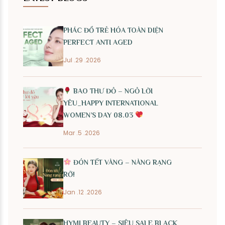
PHÁC ĐỒ TRẺ HÓA TOÀN DIỆN
PERFECT ANTI AGED
Jul .29 .2026
BAO THƯ ĐỎ – NGỎ LỜI
YÊU_HAPPY INTERNATIONAL
WOMEN’S DAY 08.03
Mar .5 .2026
ĐÓN TẾT VÀNG – NÀNG RẠNG
RỠ!
Jan .12 .2026
HYMI BEAUTY – SIÊU SALE BLACK