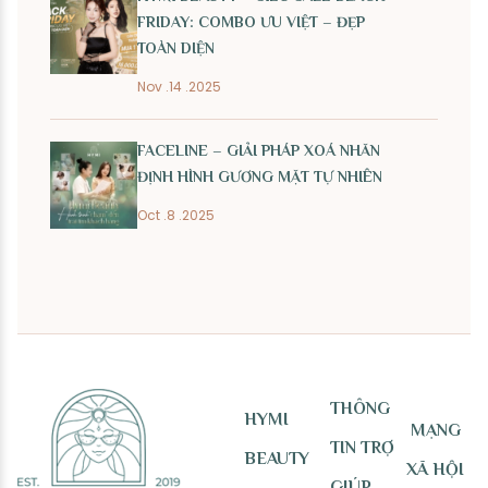
FRIDAY: COMBO ƯU VIỆT – ĐẸP
TOÀN DIỆN
Nov .14 .2025
FACELINE – GIẢI PHÁP XOÁ NHĂN
ĐỊNH HÌNH GƯƠNG MẶT TỰ NHIÊN
Oct .8 .2025
THÔNG
HYMI
MẠNG
TIN TRỢ
BEAUTY
XÃ HỘI
GIÚP