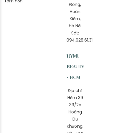
tâm hồn.”
Đông,
Hoàn
Kiếm,
Hà Nội
Sđt:
094.928.61.31
HYMI
BEAUTY
- HCM
Địa chỉ:
Hẻm 39
39/2a
Hoàng
Dư
Khương,