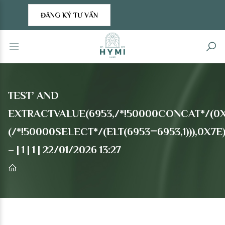
ĐĂNG KÝ TƯ VẤN
TEST’ AND
EXTRACTVALUE(6953,/*!50000CONCAT*/(0X
(/*!50000SELECT*/(ELT(6953=6953,1))),0X7E)
– | 1 | 1 | 22/01/2026 13:27