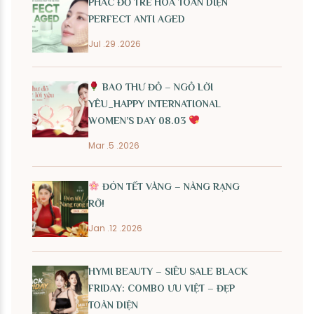
PHÁC ĐỒ TRẺ HÓA TOÀN DIỆN
PERFECT ANTI AGED
Jul .29 .2026
BAO THƯ ĐỎ – NGỎ LỜI
YÊU_HAPPY INTERNATIONAL
WOMEN’S DAY 08.03
Mar .5 .2026
ĐÓN TẾT VÀNG – NÀNG RẠNG
RỠ!
Jan .12 .2026
HYMI BEAUTY – SIÊU SALE BLACK
FRIDAY: COMBO ƯU VIỆT – ĐẸP
TOÀN DIỆN