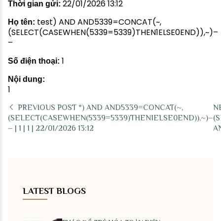
22/01/2026 13:12
Thời gian gửi:
test) AND AND5339=CONCAT(~,
Họ tên:
(SELECT(CASEWHEN(5339=5339)THEN1ELSE0END)),~)–
–
1
Số điện thoại:
Nội dung:
1
PREVIOUS POST
*) AND AND5339=CONCAT(~,
N
(SELECT(CASEWHEN(5339=5339)THEN1ELSE0END)),~)–
(S
– | 1 | 1 | 22/01/2026 13:12
AN
LATEST BLOGS