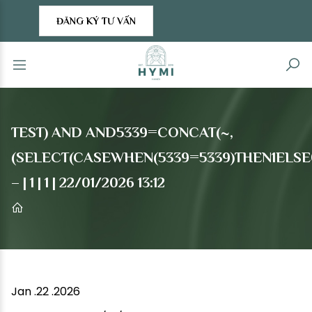
ĐĂNG KÝ TƯ VẤN
TEST) AND AND5339=CONCAT(~,
(SELECT(CASEWHEN(5339=5339)THEN1ELSE0
– | 1 | 1 | 22/01/2026 13:12
Jan .22 .2026