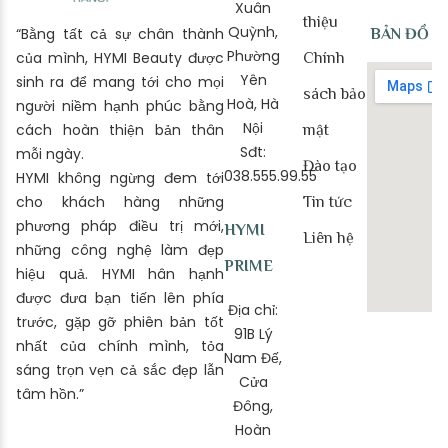
Xuân
thiệu
Quỳnh,
“Bằng tất cả sự chân thành
BẢN ĐỒ
Phường
của mình, HYMI Beauty được
Chính
Yên
sinh ra để mang tới cho mọi
sách bảo
Hoà, Hà
người niềm hạnh phúc bằng
Nội
cách hoàn thiện bản thân
mật
Sđt:
mỗi ngày.
Đào tạo
038.555.99.55
HYMI không ngừng đem tới
cho khách hàng những
Tin tức
phương pháp điều trị mới,
HYMI
Liên hệ
những công nghệ làm đẹp
PRIME
hiệu quả. HYMI hân hạnh
được đưa bạn tiến lên phía
Địa chỉ:
trước, gặp gỡ phiên bản tốt
91B Lý
nhất của chính mình, tỏa
Nam Đế,
sáng trọn vẹn cả sắc đẹp lẫn
Cửa
tâm hồn.”
Đông,
Hoàn