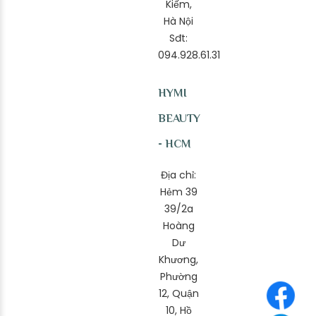
Kiếm,
Hà Nội
Sđt:
094.928.61.31
HYMI
BEAUTY
- HCM
Địa chỉ:
Hẻm 39
39/2a
Hoàng
Dư
Khương,
Phường
12, Quận
10, Hồ