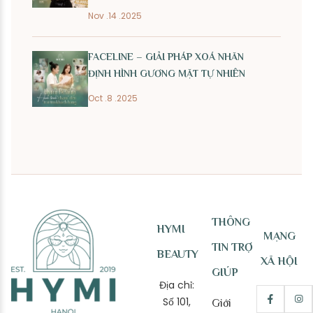
Nov .14 .2025
FACELINE – GIẢI PHÁP XOÁ NHĂN
ĐỊNH HÌNH GƯƠNG MẶT TỰ NHIÊN
Oct .8 .2025
THÔNG
HYMI
MẠNG
TIN TRỢ
BEAUTY
XÃ HỘI
GIÚP
Địa chỉ:
Số 101,
Giới