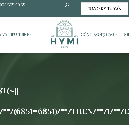
038.555.99.55
ĐĂNG KÝ TƯ VẤN
 VÀ LIỆU TRÌNH
CÔNG NGHỆ CAO
BO
T(~||
*/(6851=6851)/**/THEN/**/1/**/E