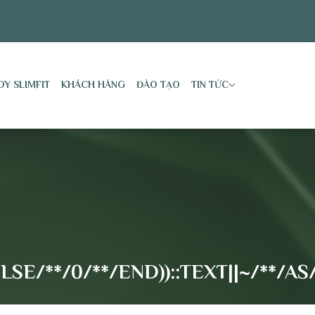
DY SLIMFIT
KHÁCH HÀNG
ĐÀO TẠO
TIN TỨC
LSE/**/0/**/END))::TEXT||~/**/A