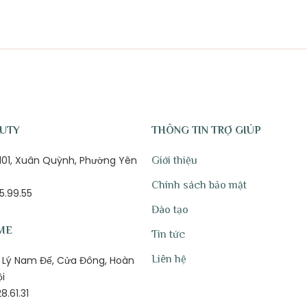
AUTY
THÔNG TIN TRỢ GIÚP
ố 101, Xuân Quỳnh, Phường Yên
Giới thiệu
Chính sách bảo mật
5.99.55
Đào tạo
ME
Tin tức
Liên hệ
1B Lý Nam Đế, Cửa Đông, Hoàn
ội
8.61.31