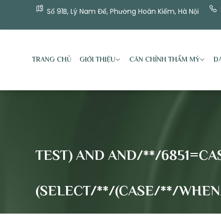
Số 91B, Lý Nam Đế, Phường Hoàn Kiếm, Hà Nội
TRANG CHỦ
GIỚI THIỆU
CĂN CHỈNH THẨM MỸ
DA
TEST) AND AND/**/6851=CAS
(SELECT/**/(CASE/**/WHEN/*