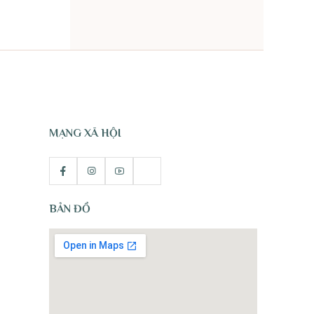
TỰ NHIÊN
MẠNG XÃ HỘI
BẢN ĐỒ