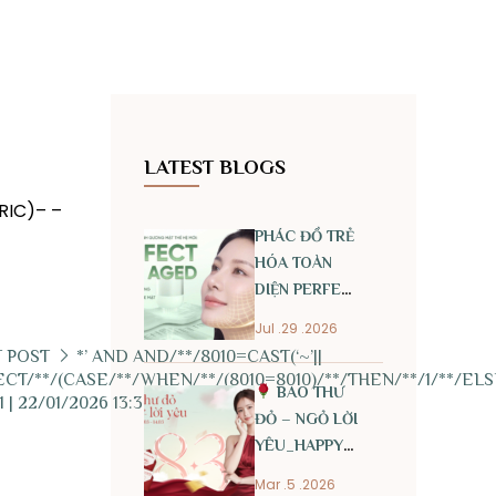
LATEST BLOGS
RIC)– –
PHÁC ĐỒ TRẺ
HÓA TOÀN
DIỆN PERFECT
ANTI AGED
Jul .29 .2026
 POST
*’ AND AND/**/8010=CAST(‘~’||
CT/**/(CASE/**/WHEN/**/(8010=8010)/**/THEN/**/1/**/ELSE/
BAO THƯ
| 1 | 22/01/2026 13:34
ĐỎ – NGỎ LỜI
YÊU_HAPPY
INTERNATIONAL
Mar .5 .2026