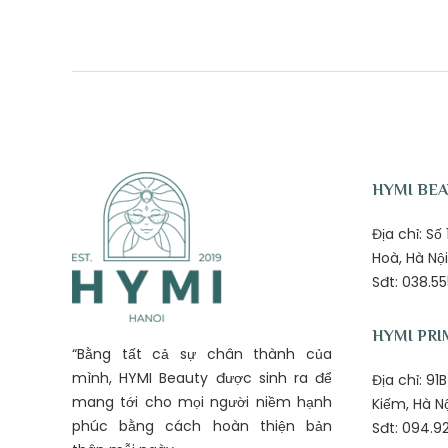
HYMI BE
Địa chỉ: S
Hoà, Hà Nội
Sđt: 038.55
HYMI PRI
“Bằng tất cả sự chân thành của
mình, HYMI Beauty được sinh ra để
Địa chỉ: 9
mang tới cho mọi người niềm hạnh
Kiếm, Hà N
phúc bằng cách hoàn thiện bản
Sđt: 094.92