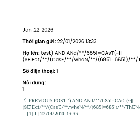
– | 1 | 1 | 22/01/2026 13:33
Jan .22 .2026
22/01/2026 13:33
Thời gian gửi:
test) AND ANd/**/6851=CAsT(~||
Họ tên:
(SElEct/**/(CasE/**/wheN/**/(6851=6851)/**/T
1
Số điện thoại:
Nội dung:
1
PREVIOUS POST
*) AND ANd/**/6851=CAsT(~||
(SElEct/**/(CasE/**/wheN/**/(6851=6851)/**/ThEN/
– | 1 | 1 | 22/01/2026 13:33