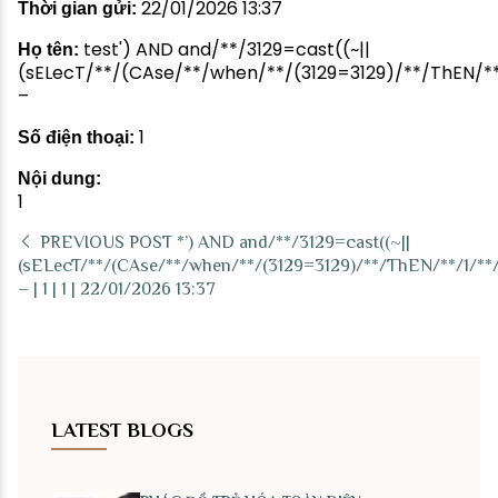
22/01/2026 13:37
Thời gian gửi:
test') AND and/**/3129=cast((~||
Họ tên:
(sELecT/**/(CAse/**/when/**/(3129=3129)/**/ThEN/**/
–
1
Số điện thoại:
Nội dung:
1
PREVIOUS POST
*’) AND and/**/3129=cast((~||
(sELecT/**/(CAse/**/when/**/(3129=3129)/**/ThEN/**/1/**/
– | 1 | 1 | 22/01/2026 13:37
LATEST BLOGS