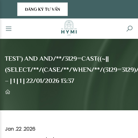
ĐĂNG KÝ TƯ VẤN
TEST’) AND AND/**/3129=CAST((~||
(SELECT/**/(CASE/**/WHEN/**/(3129=3129)/
– | 1 | 1 | 22/01/2026 13:37
Jan .22 .2026