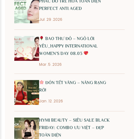
PHÁC ĐỒ TRẺ HÓA TOÀN DIỆN
PERFECT ANTI AGED
Jul .29 .2026
BAO THƯ ĐỎ – NGỎ LỜI
YÊU_HAPPY INTERNATIONAL
WOMEN’S DAY 08.03
Mar .5 .2026
ĐÓN TẾT VÀNG – NÀNG RẠNG
RỠ!
Jan .12 .2026
HYMI BEAUTY – SIÊU SALE BLACK
FRIDAY: COMBO ƯU VIỆT – ĐẸP
TOÀN DIỆN