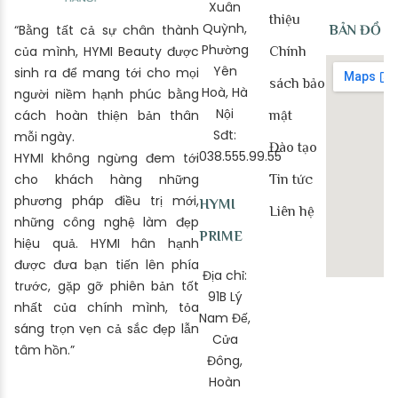
Xuân
thiệu
Quỳnh,
“Bằng tất cả sự chân thành
BẢN ĐỒ
Phường
của mình, HYMI Beauty được
Chính
Yên
sinh ra để mang tới cho mọi
sách bảo
Hoà, Hà
người niềm hạnh phúc bằng
Nội
cách hoàn thiện bản thân
mật
Sđt:
mỗi ngày.
Đào tạo
038.555.99.55
HYMI không ngừng đem tới
cho khách hàng những
Tin tức
phương pháp điều trị mới,
HYMI
Liên hệ
những công nghệ làm đẹp
PRIME
hiệu quả. HYMI hân hạnh
được đưa bạn tiến lên phía
Địa chỉ:
trước, gặp gỡ phiên bản tốt
91B Lý
nhất của chính mình, tỏa
Nam Đế,
sáng trọn vẹn cả sắc đẹp lẫn
Cửa
tâm hồn.”
Đông,
Hoàn