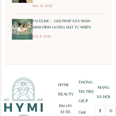
Nov .14 .2025
FACELINE – GIẢI PHÁP XOÁ NHĂN
ĐỊNH HÌNH GƯƠNG MẶT TỰ NHIÊN
Oct .8 .2025
THÔNG
HYMI
MẠNG
TIN TRỢ
BEAUTY
XÃ HỘI
GIÚP
Địa chỉ:
Số 101,
Giới