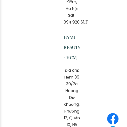
Kiếm,
Hà Nội
Sđt:
094.928.61.31
HYMI
BEAUTY
- HCM
Địa chỉ:
Hẻm 39
39/2a
Hoàng
Dư
Khương,
Phường
12, Quận
10, Hồ