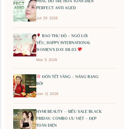
PHÁC ĐỒ TRẺ HÓA TOÀN DIỆN
PERFECT ANTI AGED
Jul .29 .2026
BAO THƯ ĐỎ – NGỎ LỜI
YÊU_HAPPY INTERNATIONAL
WOMEN’S DAY 08.03
Mar .5 .2026
ĐÓN TẾT VÀNG – NÀNG RẠNG
RỠ!
Jan .12 .2026
HYMI BEAUTY – SIÊU SALE BLACK
FRIDAY: COMBO ƯU VIỆT – ĐẸP
TOÀN DIỆN