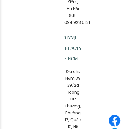
Kiếm,
Hà Nội
Sđt:
094.928.61.31
HYMI
BEAUTY
- HCM
Địa chỉ:
Hẻm 39
39/2a
Hoàng
Dư
Khương,
Phường
12, Quận
10, Hồ