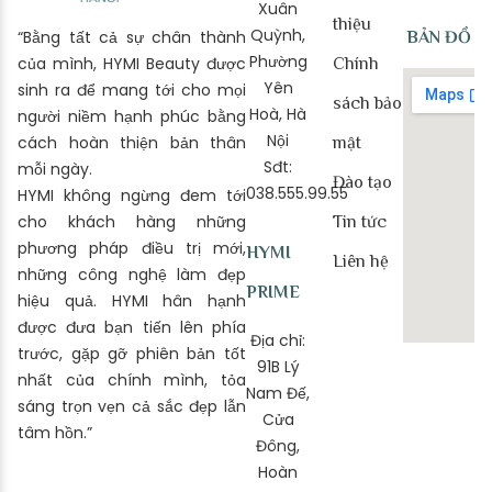
Xuân
thiệu
Quỳnh,
“Bằng tất cả sự chân thành
BẢN ĐỒ
Phường
của mình, HYMI Beauty được
Chính
Yên
sinh ra để mang tới cho mọi
sách bảo
Hoà, Hà
người niềm hạnh phúc bằng
Nội
cách hoàn thiện bản thân
mật
Sđt:
mỗi ngày.
Đào tạo
038.555.99.55
HYMI không ngừng đem tới
cho khách hàng những
Tin tức
phương pháp điều trị mới,
HYMI
Liên hệ
những công nghệ làm đẹp
PRIME
hiệu quả. HYMI hân hạnh
được đưa bạn tiến lên phía
Địa chỉ:
trước, gặp gỡ phiên bản tốt
91B Lý
nhất của chính mình, tỏa
Nam Đế,
sáng trọn vẹn cả sắc đẹp lẫn
Cửa
tâm hồn.”
Đông,
Hoàn