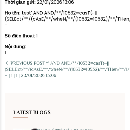
22/01/2026 13:06
Thời gian gửi:
test' AND AND/**/10532=casT(~||
Họ tên:
(SELEct/**/(cAsE/**/wheN/**/(10532=10532)/**/THen/*
–
1
Số điện thoại:
Nội dung:
1
PREVIOUS POST
*’ AND AND/**/10532=casT(~||
(SELEct/**/(cAsE/**/wheN/**/(10532=10532)/**/THen/**/1/*
– | 1 | 1 | 22/01/2026 13:06
LATEST BLOGS