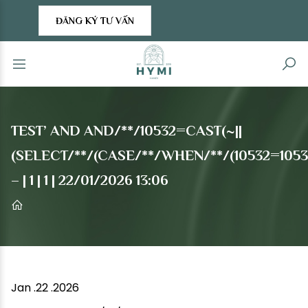
ĐĂNG KÝ TƯ VẤN
TEST’ AND AND/**/10532=CAST(~||
(SELECT/**/(CASE/**/WHEN/**/(10532=10532
– | 1 | 1 | 22/01/2026 13:06
Jan .22 .2026