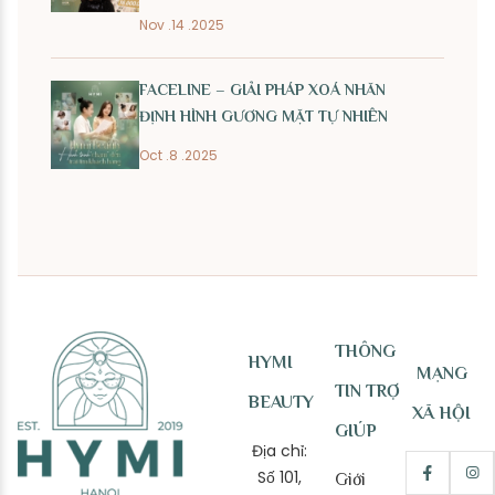
Nov .14 .2025
FACELINE – GIẢI PHÁP XOÁ NHĂN
ĐỊNH HÌNH GƯƠNG MẶT TỰ NHIÊN
Oct .8 .2025
THÔNG
HYMI
MẠNG
TIN TRỢ
BEAUTY
XÃ HỘI
GIÚP
Địa chỉ:
Số 101,
Giới