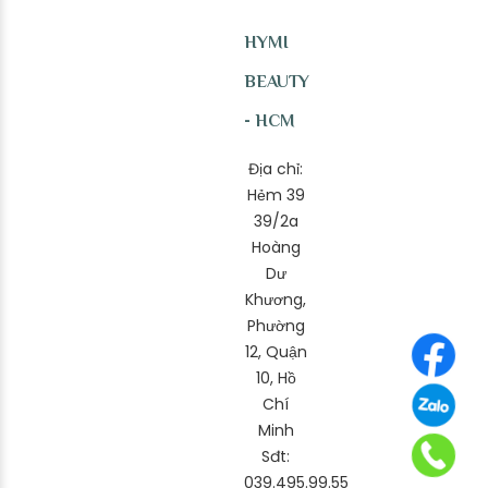
HYMI
BEAUTY
- HCM
Địa chỉ:
Hẻm 39
39/2a
Hoàng
Dư
Khương,
Phường
12, Quận
10, Hồ
Chí
Minh
Sđt:
039.495.99.55