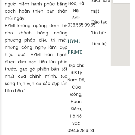
sách bảo
Hoà, Hà
người niềm hạnh phúc bằng
Nội
cách hoàn thiện bản thân
mật
Sđt:
mỗi ngày.
Đào tạo
038.555.99.55
HYMI không ngừng đem tới
cho khách hàng những
Tin tức
phương pháp điều trị mới,
HYMI
Liên hệ
những công nghệ làm đẹp
PRIME
hiệu quả. HYMI hân hạnh
được đưa bạn tiến lên phía
Địa chỉ:
trước, gặp gỡ phiên bản tốt
91B Lý
nhất của chính mình, tỏa
Nam Đế,
sáng trọn vẹn cả sắc đẹp lẫn
Cửa
tâm hồn.”
Đông,
Hoàn
Kiếm,
Hà Nội
Sđt:
094.928.61.31