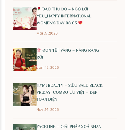
BAO THƯ ĐỎ – NGỎ LỜI
YÊU_HAPPY INTERNATIONAL
WOMEN’S DAY 08.03
Mar .5 .2026
ĐÓN TẾT VÀNG – NÀNG RẠNG
RỠ!
Jan .12 .2026
HYMI BEAUTY – SIÊU SALE BLACK
FRIDAY: COMBO ƯU VIỆT – ĐẸP
TOÀN DIỆN
Nov .14 .2025
FACELINE – GIẢI PHÁP XOÁ NHĂN