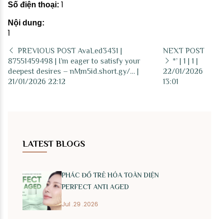
1
Số điện thoại:
Nội dung:
1
PREVIOUS POST
AvaLed3431 |
NEXT POST
87551459498 | I’m eager to satisfy your
*’ | 1 | 1 |
deepest desires – nMm5id.short.gy/… |
22/01/2026
21/01/2026 22:12
13:01
LATEST BLOGS
PHÁC ĐỒ TRẺ HÓA TOÀN DIỆN
PERFECT ANTI AGED
Jul .29 .2026