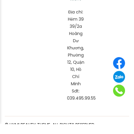
Địa chỉ:
Hẻm 39
39/2a
Hoàng
Dư
Khương,
Phường
12, Quận
10, Hồ
Chí
Minh
Sđt:
039.495.99.55
© HYMI BEAUTY THEME. ALL RIGHTS RESERVED.