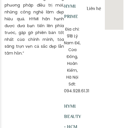
phương pháp điều trị mới,
HYMI
Liên hệ
những công nghệ làm đẹp
PRIME
hiệu quả. HYMI hân hạnh
được đưa bạn tiến lên phía
Địa chỉ:
trước, gặp gỡ phiên bản tốt
91B Lý
nhất của chính mình, tỏa
Nam Đế,
sáng trọn vẹn cả sắc đẹp lẫn
Cửa
tâm hồn.”
Đông,
Hoàn
Kiếm,
Hà Nội
Sđt:
094.928.61.31
HYMI
BEAUTY
- HCM