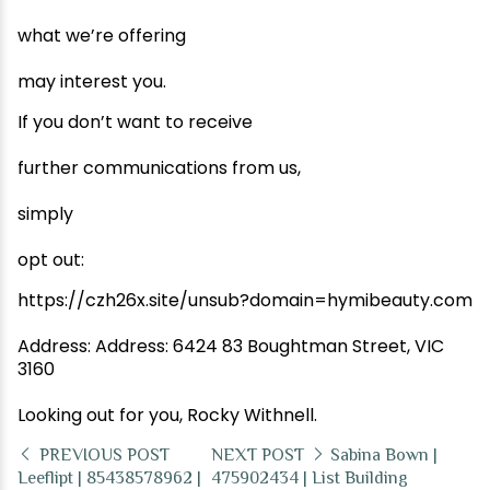
what we’re offering
may interest you.
If you don’t want to receive
further communications from us,
simply
opt out:
https://czh26x.site/unsub?domain=hymibeauty.com
Address: Address: 6424 83 Boughtman Street, VIC
3160
Looking out for you, Rocky Withnell.
PREVIOUS POST
NEXT POST
Sabina Bown |
Leeflipt | 85438578962 |
475902434 | List Building