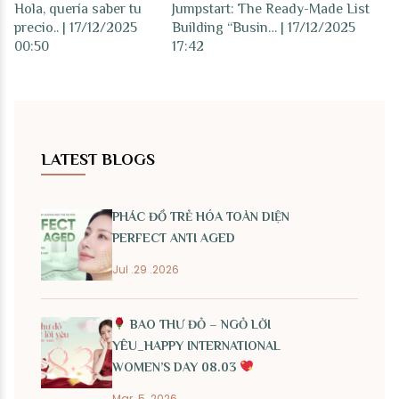
Hola, quería saber tu
Jumpstart: The Ready-Made List
precio.. | 17/12/2025
Building “Busin… | 17/12/2025
00:50
17:42
LATEST BLOGS
PHÁC ĐỒ TRẺ HÓA TOÀN DIỆN
PERFECT ANTI AGED
Jul .29 .2026
BAO THƯ ĐỎ – NGỎ LỜI
YÊU_HAPPY INTERNATIONAL
WOMEN’S DAY 08.03
Mar .5 .2026