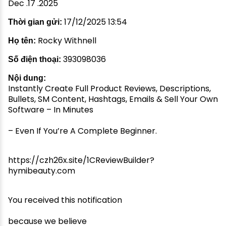
Dec .17 .2025
17/12/2025 13:54
Thời gian gửi:
Rocky Withnell
Họ tên:
393098036
Số điện thoại:
Nội dung:
Instantly Create Full Product Reviews, Descriptions,
Bullets, SM Content, Hashtags, Emails & Sell Your Own
Software – In Minutes
– Even If You’re A Complete Beginner.
https://czh26x.site/1CReviewBuilder?
hymibeauty.com
You received this notification
because we believe