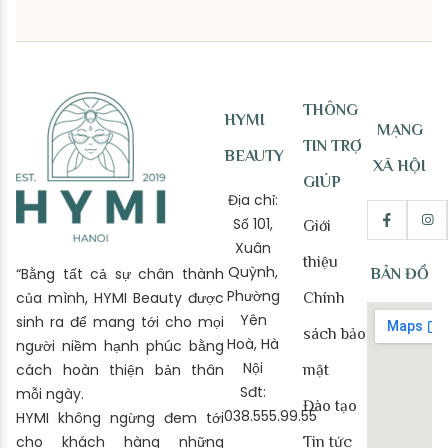
THÔNG
HYMI
MẠNG
TIN TRỢ
BEAUTY
XÃ HỘI
GIÚP
Địa chỉ:
Số 101,
Giới
Xuân
thiệu
Quỳnh,
“Bằng tất cả sự chân thành
BẢN ĐỒ
Phường
của mình, HYMI Beauty được
Chính
Yên
sinh ra để mang tới cho mọi
sách bảo
Hoà, Hà
người niềm hạnh phúc bằng
Nội
cách hoàn thiện bản thân
mật
Sđt:
mỗi ngày.
Đào tạo
038.555.99.55
HYMI không ngừng đem tới
cho khách hàng những
Tin tức