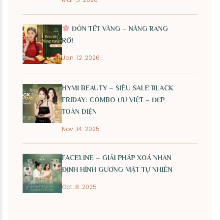
ĐÓN TẾT VÀNG – NÀNG RẠNG
RỠ!
Jan .12 .2026
HYMI BEAUTY – SIÊU SALE BLACK
FRIDAY: COMBO ƯU VIỆT – ĐẸP
TOÀN DIỆN
Nov .14 .2025
FACELINE – GIẢI PHÁP XOÁ NHĂN
ĐỊNH HÌNH GƯƠNG MẶT TỰ NHIÊN
Oct .8 .2025