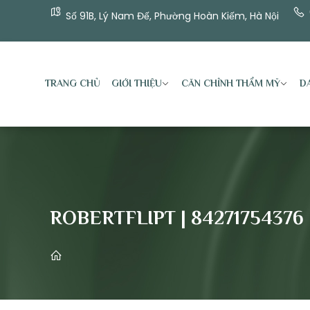
Số 91B, Lý Nam Đế, Phường Hoàn Kiếm, Hà Nội
TRANG CHỦ
GIỚI THIỆU
CĂN CHỈNH THẨM MỸ
DA
ROBERTFLIPT | 84271754376 