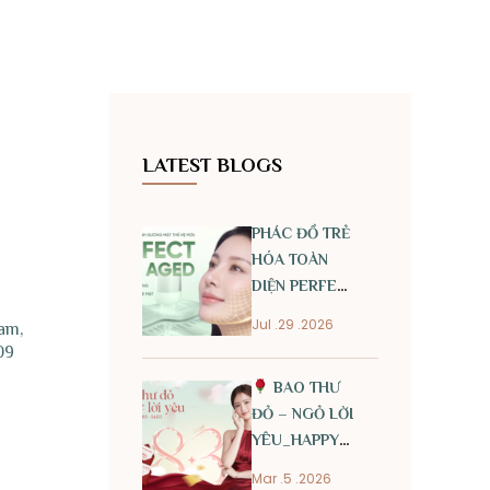
LATEST BLOGS
PHÁC ĐỒ TRẺ
HÓA TOÀN
DIỆN PERFECT
ANTI AGED
Jul .29 .2026
am,
09
BAO THƯ
ĐỎ – NGỎ LỜI
YÊU_HAPPY
INTERNATIONAL
Mar .5 .2026