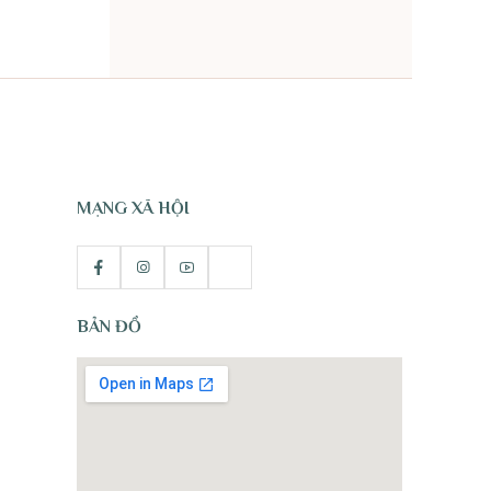
TỰ NHIÊN
MẠNG XÃ HỘI
BẢN ĐỒ