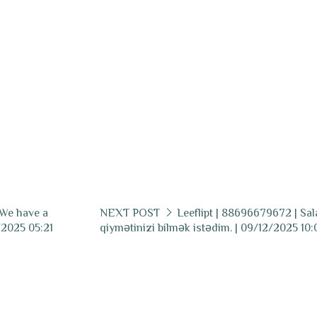
 We have a
NEXT POST
Leeflipt | 88696679672 | Sal
/2025 05:21
qiymətinizi bilmək istədim. | 09/12/2025 10: