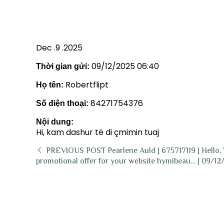
Dec .9 .2025
09/12/2025 06:40
Thời gian gửi:
Robertflipt
Họ tên:
84271754376
Số điện thoại:
Nội dung:
Hi, kam dashur të di çmimin tuaj
PREVIOUS POST
Pearlene Auld | 675717119 | Hello,
promotional offer for your website hymibeau… | 09/12