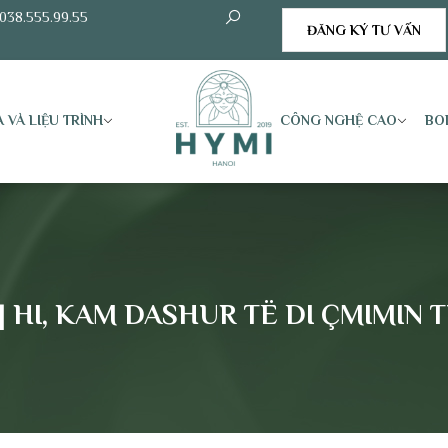
038.555.99.55
ĐĂNG KÝ TƯ VẤN
 VÀ LIỆU TRÌNH
CÔNG NGHỆ CAO
BO
| HI, KAM DASHUR TË DI ÇMIMIN TU