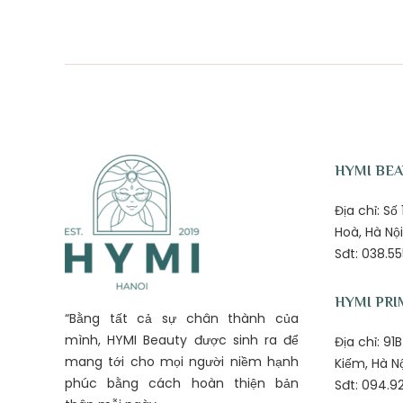
HYMI BE
Địa chỉ: S
Hoà, Hà Nội
Sđt: 038.55
HYMI PRI
“Bằng tất cả sự chân thành của
mình, HYMI Beauty được sinh ra để
Địa chỉ: 9
mang tới cho mọi người niềm hạnh
Kiếm, Hà N
phúc bằng cách hoàn thiện bản
Sđt: 094.92