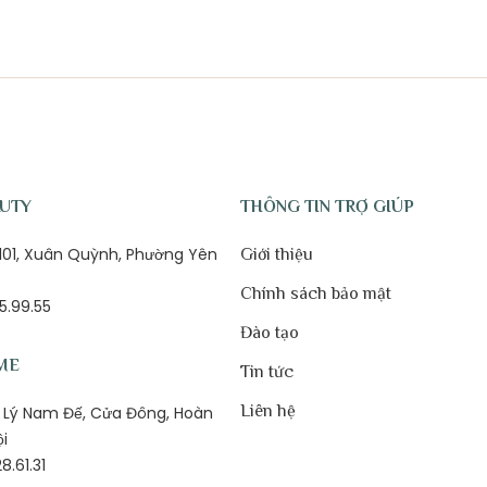
AUTY
THÔNG TIN TRỢ GIÚP
ố 101, Xuân Quỳnh, Phường Yên
Giới thiệu
Chính sách bảo mật
5.99.55
Đào tạo
ME
Tin tức
Liên hệ
1B Lý Nam Đế, Cửa Đông, Hoàn
ội
8.61.31