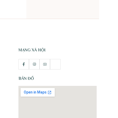
TỰ NHIÊN
MẠNG XÃ HỘI
BẢN ĐỒ