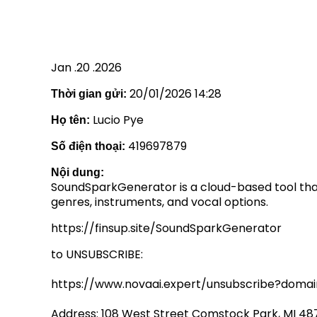
Jan .20 .2026
20/01/2026 14:28
Thời gian gửi:
Lucio Pye
Họ tên:
419697879
Số điện thoại:
Nội dung:
SoundSparkGenerator is a cloud-based tool that
genres, instruments, and vocal options.
https://finsup.site/SoundSparkGenerator
to UNSUBSCRIBE:
https://www.novaai.expert/unsubscribe?dom
Address: 108 West Street Comstock Park, MI 48