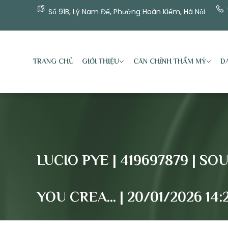
Số 91B, Lý Nam Đế, Phường Hoàn Kiếm, Hà Nội
TRANG CHỦ
GIỚI THIỆU
CĂN CHỈNH THẨM MỸ
DA
LUCIO PYE | 419697879 | 
YOU CREA… | 20/01/2026 14: