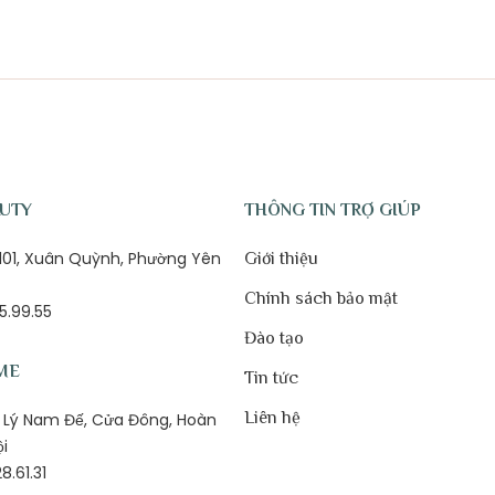
AUTY
THÔNG TIN TRỢ GIÚP
ố 101, Xuân Quỳnh, Phường Yên
Giới thiệu
Chính sách bảo mật
5.99.55
Đào tạo
ME
Tin tức
Liên hệ
1B Lý Nam Đế, Cửa Đông, Hoàn
ội
8.61.31