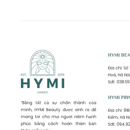
HYMI BE
Địa chỉ: S
Hoà, Hà Nội
Sđt: 038.55
HYMI PRI
“Bằng tất cả sự chân thành của
mình, HYMI Beauty được sinh ra để
Địa chỉ: 9
mang tới cho mọi người niềm hạnh
Kiếm, Hà N
phúc bằng cách hoàn thiện bản
Sđt: 094.92