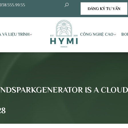
038.555.99.55
ĐĂNG KÝ TƯ VẤN
 VÀ LIỆU TRÌNH
CÔNG NGHỆ CAO
BO
SOUNDSPARKGENERATOR IS A CLOU
28