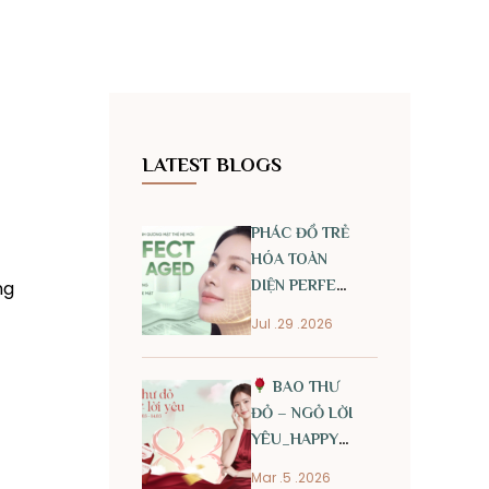
LATEST BLOGS
PHÁC ĐỒ TRẺ
HÓA TOÀN
DIỆN PERFECT
ng
ANTI AGED
Jul .29 .2026
BAO THƯ
ĐỎ – NGỎ LỜI
YÊU_HAPPY
INTERNATIONAL
Mar .5 .2026