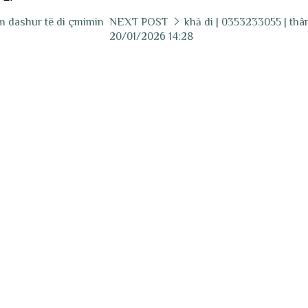
am dashur të di çmimin
NEXT POST
khả di | 0353233055 | thâ
20/01/2026 14:28