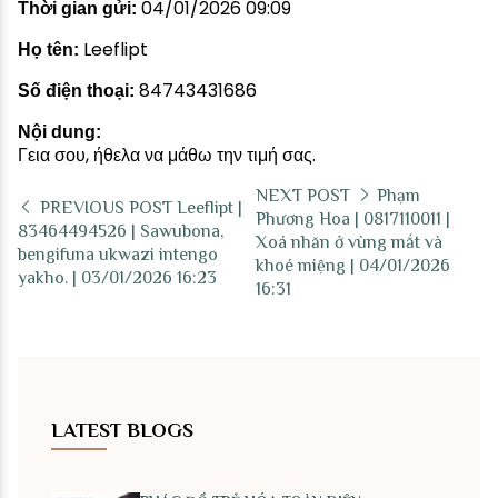
04/01/2026 09:09
Thời gian gửi:
Leeflipt
Họ tên:
84743431686
Số điện thoại:
Nội dung:
Γεια σου, ήθελα να μάθω την τιμή σας.
NEXT POST
Phạm
PREVIOUS POST
Leeflipt |
Phương Hoa | 0817110011 |
83464494526 | Sawubona,
Xoá nhăn ở vùng mắt và
bengifuna ukwazi intengo
khoé miệng | 04/01/2026
yakho. | 03/01/2026 16:23
16:31
LATEST BLOGS