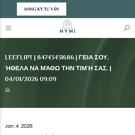
ĐĂNG KÝ TƯ VẤN
LEEFLIPT | 84743431686 | ΓΕΙΑ ΣΟΥ,
ΉΘΕΛΑ ΝΑ ΜΆΘΩ ΤΗΝ ΤΙΜΉ ΣΑΣ. |
04/01/2026 09:09
Jan .4 .2026