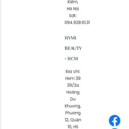
Kiếm,
Hà Nội
Sđt:
094.928.61.31
HYMI
BEAUTY
- HCM
Địa chỉ:
Hẻm 39
39/2a
Hoàng
Dư
Khương,
Phường
12, Quận
10, Hồ