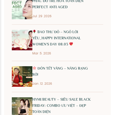
PHÁC ĐỒ TRẺ HÓA TOÀN DIỆN
PERFECT ANTI AGED
Jul .29 .2026
BAO THƯ ĐỎ – NGỎ LỜI
YÊU_HAPPY INTERNATIONAL
WOMEN’S DAY 08.03
Mar .5 .2026
ĐÓN TẾT VÀNG – NÀNG RẠNG
RỠ!
Jan .12 .2026
HYMI BEAUTY – SIÊU SALE BLACK
FRIDAY: COMBO ƯU VIỆT – ĐẸP
TOÀN DIỆN