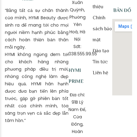
Xuân
thiệu
Quỳnh,
“Bằng tất cả sự chân thành
BẢN ĐỒ
Phường
của mình, HYMI Beauty được
Chính
Yên
sinh ra để mang tới cho mọi
sách bảo
Hoà, Hà
người niềm hạnh phúc bằng
Nội
cách hoàn thiện bản thân
mật
Sđt:
mỗi ngày.
Đào tạo
038.555.99.55
HYMI không ngừng đem tới
cho khách hàng những
Tin tức
phương pháp điều trị mới,
HYMI
Liên hệ
những công nghệ làm đẹp
PRIME
hiệu quả. HYMI hân hạnh
được đưa bạn tiến lên phía
Địa chỉ:
trước, gặp gỡ phiên bản tốt
91B Lý
nhất của chính mình, tỏa
Nam Đế,
sáng trọn vẹn cả sắc đẹp lẫn
Cửa
tâm hồn.”
Đông,
Hoàn