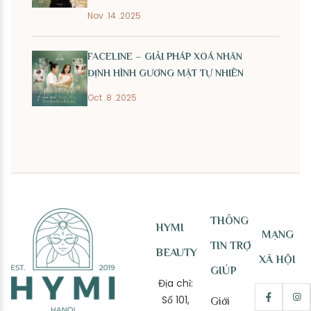
Nov .14 .2025
FACELINE – GIẢI PHÁP XOÁ NHĂN
ĐỊNH HÌNH GƯƠNG MẶT TỰ NHIÊN
Oct .8 .2025
THÔNG
HYMI
MẠNG
TIN TRỢ
BEAUTY
XÃ HỘI
GIÚP
Địa chỉ:
Số 101,
Giới