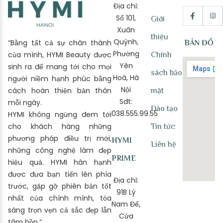
Địa chỉ:
Số 101,
Giới
Xuân
thiệu
Quỳnh,
“Bằng tất cả sự chân thành
BẢN ĐỒ
Phường
của mình, HYMI Beauty được
Chính
Yên
sinh ra để mang tới cho mọi
sách bảo
Hoà, Hà
người niềm hạnh phúc bằng
Nội
cách hoàn thiện bản thân
mật
Sđt:
mỗi ngày.
Đào tạo
038.555.99.55
HYMI không ngừng đem tới
cho khách hàng những
Tin tức
phương pháp điều trị mới,
HYMI
Liên hệ
những công nghệ làm đẹp
PRIME
hiệu quả. HYMI hân hạnh
được đưa bạn tiến lên phía
Địa chỉ:
trước, gặp gỡ phiên bản tốt
91B Lý
nhất của chính mình, tỏa
Nam Đế,
sáng trọn vẹn cả sắc đẹp lẫn
Cửa
tâm hồn.”