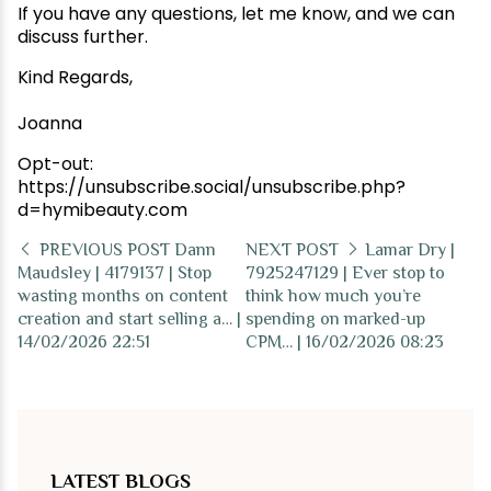
If you have any questions, let me know, and we can
discuss further.
Kind Regards,
Joanna
Opt-out:
https://unsubscribe.social/unsubscribe.php?
d=hymibeauty.com
PREVIOUS POST
Dann
NEXT POST
Lamar Dry |
Maudsley | 4179137 | Stop
7925247129 | Ever stop to
wasting months on content
think how much you’re
creation and start selling a… |
spending on marked-up
14/02/2026 22:51
CPM… | 16/02/2026 08:23
LATEST BLOGS