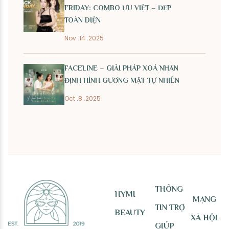
FRIDAY: COMBO ƯU VIỆT – ĐẸP
TOÀN DIỆN
Nov .14 .2025
FACELINE – GIẢI PHÁP XOÁ NHĂN
ĐỊNH HÌNH GƯƠNG MẶT TỰ NHIÊN
Oct .8 .2025
THÔNG
HYMI
MẠNG
TIN TRỢ
BEAUTY
XÃ HỘI
GIÚP