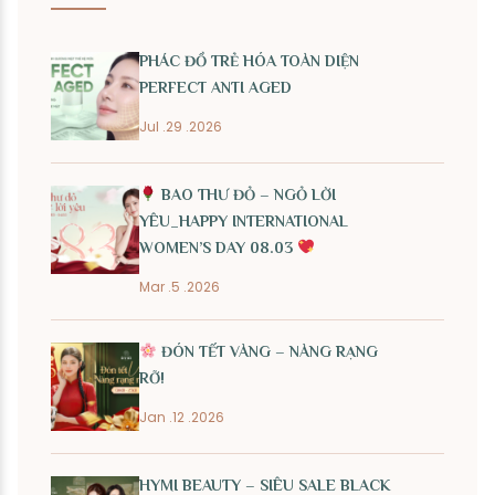
PHÁC ĐỒ TRẺ HÓA TOÀN DIỆN
PERFECT ANTI AGED
Jul .29 .2026
BAO THƯ ĐỎ – NGỎ LỜI
YÊU_HAPPY INTERNATIONAL
WOMEN’S DAY 08.03
Mar .5 .2026
ĐÓN TẾT VÀNG – NÀNG RẠNG
RỠ!
Jan .12 .2026
HYMI BEAUTY – SIÊU SALE BLACK