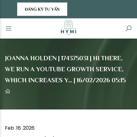
ĐĂNG KÝ TƯ VẤN
JOANNA HOLDEN | 174375031 | HI THERE,
WE RUN A YOUTUBE GROWTH SERVICE,
WHICH INCREASES Y… | 16/02/2026 05:15
Feb .16 .2026