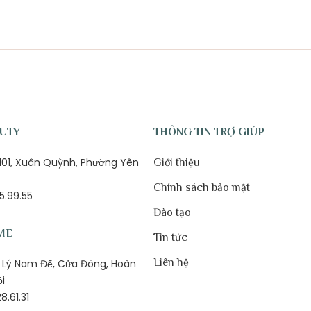
AUTY
THÔNG TIN TRỢ GIÚP
ố 101, Xuân Quỳnh, Phường Yên
Giới thiệu
Chính sách bảo mật
5.99.55
Đào tạo
ME
Tin tức
Liên hệ
1B Lý Nam Đế, Cửa Đông, Hoàn
ội
8.61.31