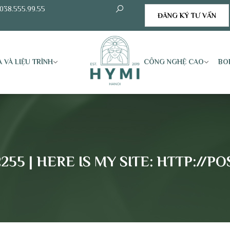
038.555.99.55
ĐĂNG KÝ TƯ VẤN
 VÀ LIỆU TRÌNH
CÔNG NGHỆ CAO
BO
55 | HERE IS MY SITE: HTTP://P