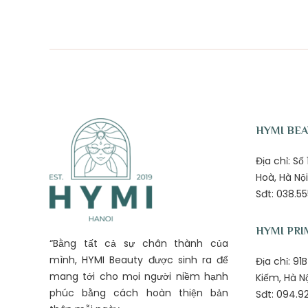
HYMI BE
Địa chỉ: S
Hoà, Hà Nội
Sđt: 038.55
HYMI PRI
“Bằng tất cả sự chân thành của
mình, HYMI Beauty được sinh ra để
Địa chỉ: 9
mang tới cho mọi người niềm hạnh
Kiếm, Hà N
phúc bằng cách hoàn thiện bản
Sđt: 094.92