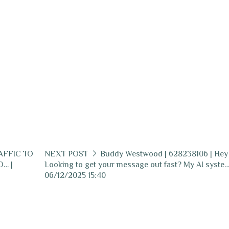
RAFFIC TO
NEXT POST
Buddy Westwood | 628238106 | Hey 
… |
Looking to get your message out fast? My AI syste…
06/12/2025 15:40