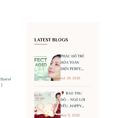
LATEST BLOGS
PHÁC ĐỒ TRẺ
HÓA TOÀN
DIỆN PERFECT
ANTI AGED
Jul .29 .2026
there!
 |
BAO THƯ
ĐỎ – NGỎ LỜI
YÊU_HAPPY
INTERNATIONAL
Mar .5 .2026