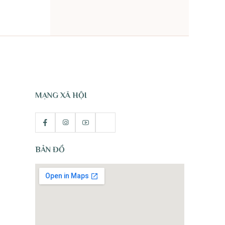
TỰ NHIÊN
MẠNG XÃ HỘI
BẢN ĐỒ