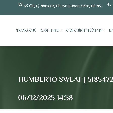
Số 91B, Lý Nam Đế, Phường Hoàn Kiếm, Hà Nội
TRANG CHỦ
GIỚI THIỆU
CĂN CHỈNH THẨM MỸ
DA
HUMBERTO SWEAT | 51854722
06/12/2025 14:38