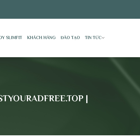
DY SLIMFIT
KHÁCH HÀNG
ĐÀO TẠO
TIN TỨC
OSTYOURADFREE.TOP |