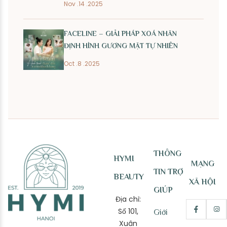
Nov .14 .2025
FACELINE – GIẢI PHÁP XOÁ NHĂN
ĐỊNH HÌNH GƯƠNG MẶT TỰ NHIÊN
Oct .8 .2025
THÔNG
HYMI
MẠNG
TIN TRỢ
BEAUTY
XÃ HỘI
GIÚP
Địa chỉ:
Số 101,
Giới
Xuân