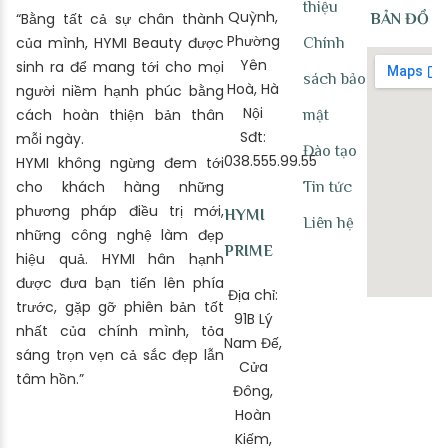
thiệu
Quỳnh,
“Bằng tất cả sự chân thành
BẢN ĐỒ
Phường
của mình, HYMI Beauty được
Chính
Yên
sinh ra để mang tới cho mọi
sách bảo
Hoà, Hà
người niềm hạnh phúc bằng
Nội
cách hoàn thiện bản thân
mật
Sđt:
mỗi ngày.
Đào tạo
038.555.99.55
HYMI không ngừng đem tới
cho khách hàng những
Tin tức
phương pháp điều trị mới,
HYMI
Liên hệ
những công nghệ làm đẹp
PRIME
hiệu quả. HYMI hân hạnh
được đưa bạn tiến lên phía
Địa chỉ:
trước, gặp gỡ phiên bản tốt
91B Lý
nhất của chính mình, tỏa
Nam Đế,
sáng trọn vẹn cả sắc đẹp lẫn
Cửa
tâm hồn.”
Đông,
Hoàn
Kiếm,