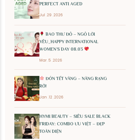
PERFECT ANTI AGED
Jul .29 .2026
BAO THƯ ĐỎ – NGỎ LỜI
YÊU_HAPPY INTERNATIONAL
WOMEN’S DAY 08.03
Mar .5 .2026
ĐÓN TẾT VÀNG – NÀNG RẠNG
RỠ!
Jan .12 .2026
HYMI BEAUTY – SIÊU SALE BLACK
FRIDAY: COMBO ƯU VIỆT – ĐẸP
TOÀN DIỆN