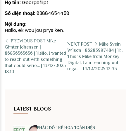
Georgeflipt
Họ tên:
83884654458
Số điện thoại:
Nội dung:
Hallo, ek wou jou prys ken.
PREVIOUS POST
Mike
NEXT POST
Mike Svein
Giinter Johansen |
Wilson | 86283997484 | Hi,
86836565656 | Hello, I wanted
This is Mike from Monkey
to reach out with something
Digital, I am reaching out
that could serio… | 13/12/2025
rega… | 14/12/2025 12:33
18:10
LATEST BLOGS
PHÁC ĐỒ TRẺ HÓA TOÀN DIỆN