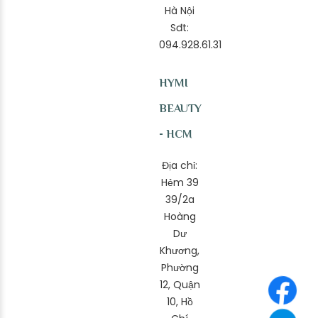
Hà Nội
Sđt:
094.928.61.31
HYMI
BEAUTY
- HCM
Địa chỉ:
Hẻm 39
39/2a
Hoàng
Dư
Khương,
Phường
12, Quận
10, Hồ