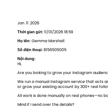
Jan .11 .2026
11/01/2026 18:59
Thời gian gửi:
Gemma Marshall
Họ tên:
8156505005
Số điện thoại:
Nội dung:
Hi,
Are you looking to grow your Instagram audien
We run a manual Instagram service that acts as 
or grow your existing account by 300+ real foll
All work is done manually on real phones—no bo
Mind if I send over the details?