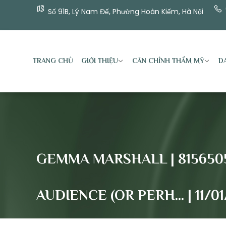
Số 91B, Lý Nam Đế, Phường Hoàn Kiếm, Hà Nội
TRANG CHỦ
GIỚI THIỆU
CĂN CHỈNH THẨM MỸ
DA
GEMMA MARSHALL | 815650
AUDIENCE (OR PERH… | 11/01