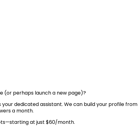
ce (or perhaps launch a new page)?
your dedicated assistant. We can build your profile from
owers a month.
ts—starting at just $60/month.