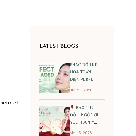
LATEST BLOGS
PHÁC ĐỒ TRẺ
HÓA TOÀN
DIỆN PERFECT
ANTI AGED
Jul .29 .2026
 scratch
BAO THƯ
ĐỎ – NGỎ LỜI
YÊU_HAPPY
INTERNATIONAL
Mar .5 .2026