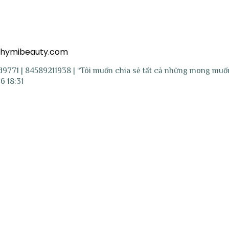
d=hymibeauty.com
771 | 84589211938 | “Tôi muốn chia sẻ tất cả những mong muố
6 18:31