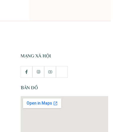
TỰ NHIÊN
MẠNG XÃ HỘI
BẢN ĐỒ