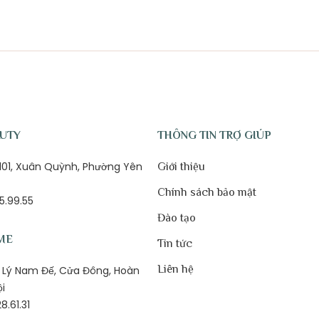
AUTY
THÔNG TIN TRỢ GIÚP
ố 101, Xuân Quỳnh, Phường Yên
Giới thiệu
Chính sách bảo mật
5.99.55
Đào tạo
ME
Tin tức
Liên hệ
1B Lý Nam Đế, Cửa Đông, Hoàn
ội
8.61.31