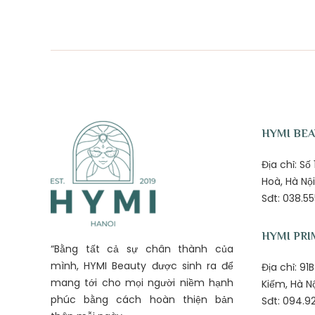
HYMI BE
Địa chỉ: S
Hoà, Hà Nội
Sđt: 038.55
HYMI PRI
“Bằng tất cả sự chân thành của
mình, HYMI Beauty được sinh ra để
Địa chỉ: 9
mang tới cho mọi người niềm hạnh
Kiếm, Hà N
phúc bằng cách hoàn thiện bản
Sđt: 094.92