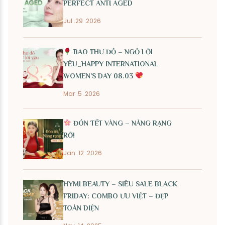
PERFECT ANTI AGED
Jul .29 .2026
BAO THƯ ĐỎ – NGỎ LỜI
YÊU_HAPPY INTERNATIONAL
WOMEN’S DAY 08.03
Mar .5 .2026
ĐÓN TẾT VÀNG – NÀNG RẠNG
RỠ!
Jan .12 .2026
HYMI BEAUTY – SIÊU SALE BLACK
FRIDAY: COMBO ƯU VIỆT – ĐẸP
TOÀN DIỆN