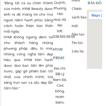
thiệu
Quỳnh,
“Bằng tất cả sự chân thành
BẢN ĐỒ
Phường
của mình, HYMI Beauty được
Chính
Yên
sinh ra để mang tới cho mọi
sách bảo
Hoà, Hà
người niềm hạnh phúc bằng
Nội
cách hoàn thiện bản thân
mật
Sđt:
mỗi ngày.
Đào tạo
038.555.99.55
HYMI không ngừng đem tới
cho khách hàng những
Tin tức
phương pháp điều trị mới,
HYMI
Liên hệ
những công nghệ làm đẹp
PRIME
hiệu quả. HYMI hân hạnh
được đưa bạn tiến lên phía
Địa chỉ:
trước, gặp gỡ phiên bản tốt
91B Lý
nhất của chính mình, tỏa
Nam Đế,
sáng trọn vẹn cả sắc đẹp lẫn
Cửa
tâm hồn.”
Đông,
Hoàn
Kiếm,