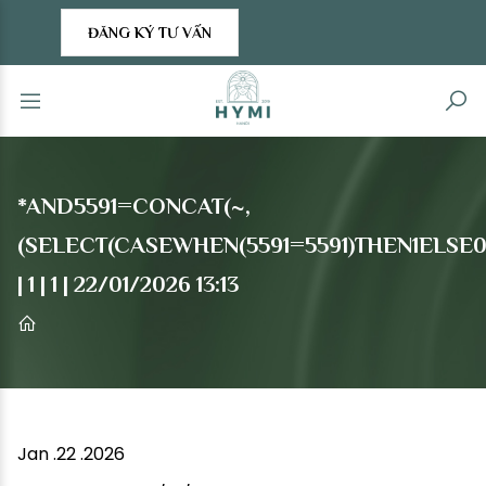
ĐĂNG KÝ TƯ VẤN
*AND5591=CONCAT(~,
(SELECT(CASEWHEN(5591=5591)THEN1ELSE0
| 1 | 1 | 22/01/2026 13:13
Jan .22 .2026