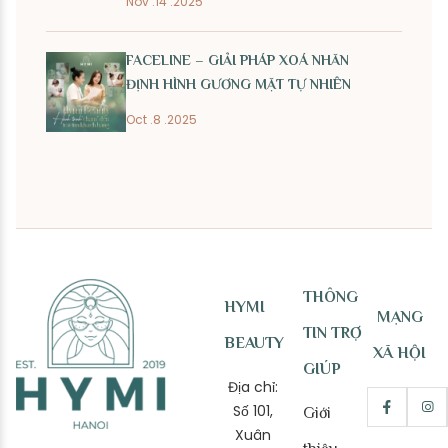
Nov .14 .2025
FACELINE – GIẢI PHÁP XOÁ NHĂN
ĐỊNH HÌNH GƯƠNG MẶT TỰ NHIÊN
Oct .8 .2025
THÔNG
HYMI
MẠNG
TIN TRỢ
BEAUTY
XÃ HỘI
GIÚP
Địa chỉ:
Số 101,
Giới
Xuân