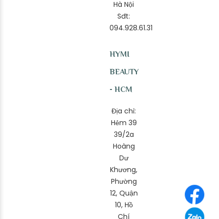
Hà Nội
Sđt:
094.928.61.31
HYMI
BEAUTY
- HCM
Địa chỉ:
Hẻm 39
39/2a
Hoàng
Dư
Khương,
Phường
12, Quận
10, Hồ
Chí