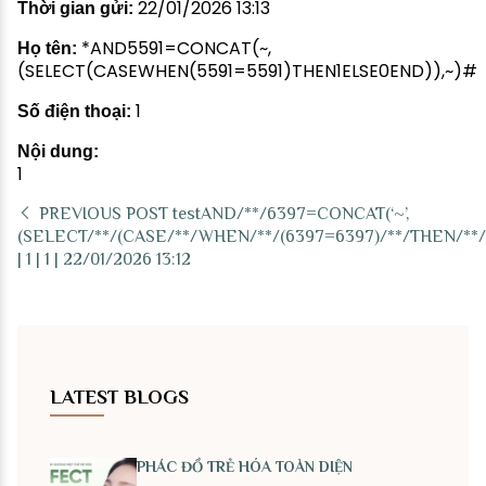
22/01/2026 13:13
Thời gian gửi:
*AND5591=CONCAT(~,
Họ tên:
(SELECT(CASEWHEN(5591=5591)THEN1ELSE0END)),~)#
1
Số điện thoại:
Nội dung:
1
PREVIOUS POST
testAND/**/6397=CONCAT(‘~’,
(SELECT/**/(CASE/**/WHEN/**/(6397=6397)/**/THEN/**/’1’/
| 1 | 1 | 22/01/2026 13:12
LATEST BLOGS
PHÁC ĐỒ TRẺ HÓA TOÀN DIỆN