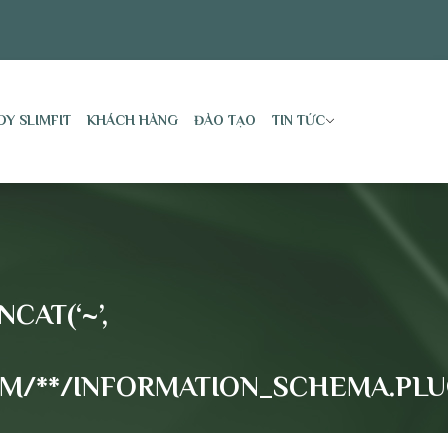
DY SLIMFIT
KHÁCH HÀNG
ĐÀO TẠO
TIN TỨC
CAT(‘~’,
/FROM/**/INFORMATION_SCHEMA.PL