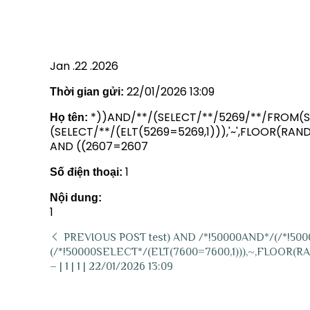
AND ((2607=2607 | 1 | 1 | 22/0
Jan .22 .2026
22/01/2026 13:09
Thời gian gửi:
*))AND/**/(SELECT/**/5269/**/FROM(S
Họ tên:
(SELECT/**/(ELT(5269=5269,1))),'~',FLOOR(R
AND ((2607=2607
1
Số điện thoại:
Nội dung:
1
PREVIOUS POST
test) AND /*!50000AND*/(/*!5
(/*!50000SELECT*/(ELT(7600=7600,1))),~,FLOOR(
– | 1 | 1 | 22/01/2026 13:09