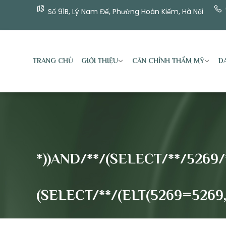
Số 91B, Lý Nam Đế, Phường Hoàn Kiếm, Hà Nội
TRANG CHỦ
GIỚI THIỆU
CĂN CHỈNH THẨM MỸ
DA
*))AND/**/(SELECT/**/5269
(SELECT/**/(ELT(5269=5269