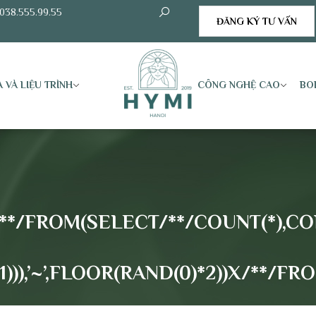
038.555.99.55
ĐĂNG KÝ TƯ VẤN
 VÀ LIỆU TRÌNH
CÔNG NGHỆ CAO
BO
/**/FROM(SELECT/**/COUNT(*),CON
,1))),’~’,FLOOR(RAND(0)*2))X/**