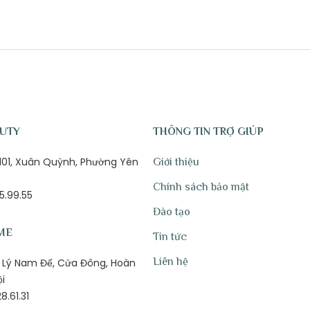
AUTY
THÔNG TIN TRỢ GIÚP
ố 101, Xuân Quỳnh, Phường Yên
Giới thiệu
Chính sách bảo mật
5.99.55
Đào tạo
ME
Tin tức
Liên hệ
1B Lý Nam Đế, Cửa Đông, Hoàn
ội
8.61.31