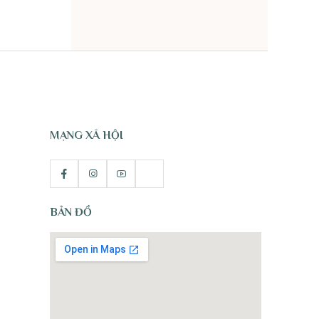
TỰ NHIÊN
MẠNG XÃ HỘI
BẢN ĐỒ