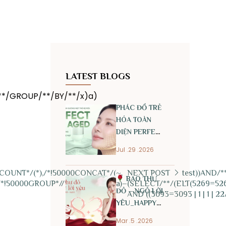
LATEST BLOGS
**/GROUP/**/BY/**/x)a)
PHÁC ĐỒ TRẺ
HÓA TOÀN
DIỆN PERFECT
ANTI AGED
Jul .29 .2026
COUNT*/(*),/*!50000CONCAT*/(~,
NEXT POST
test))AND/
BAO THƯ
*!50000GROUP*//*!50000BY*/x)a)–
(SELECT/**/(ELT(5269=526
ĐỎ – NGỎ LỜI
AND ((3093=3093 | 1 | 1 | 2
YÊU_HAPPY
INTERNATIONAL
Mar .5 .2026