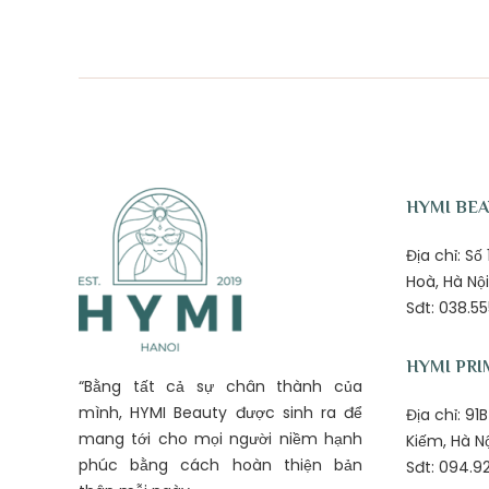
HYMI BE
Địa chỉ: S
Hoà, Hà Nội
Sđt: 038.55
HYMI PRI
“Bằng tất cả sự chân thành của
mình, HYMI Beauty được sinh ra để
Địa chỉ: 9
mang tới cho mọi người niềm hạnh
Kiếm, Hà N
phúc bằng cách hoàn thiện bản
Sđt: 094.92