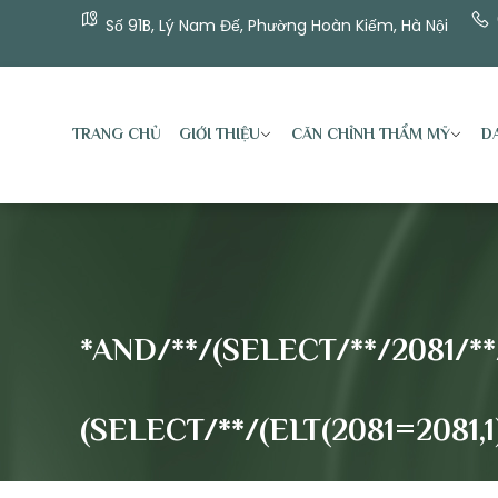
Số 91B, Lý Nam Đế, Phường Hoàn Kiếm, Hà Nội
TRANG CHỦ
GIỚI THIỆU
CĂN CHỈNH THẨM MỸ
DA
*AND/**/(SELECT/**/2081/*
(SELECT/**/(ELT(2081=2081