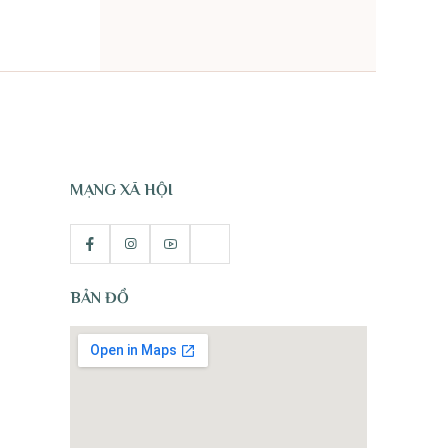
TỰ NHIÊN
MẠNG XÃ HỘI
BẢN ĐỒ