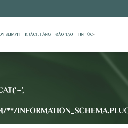
DY SLIMFIT
KHÁCH HÀNG
ĐÀO TẠO
TIN TỨC
T(‘~’,
/FROM/**/INFORMATION_SCHEMA.PLU