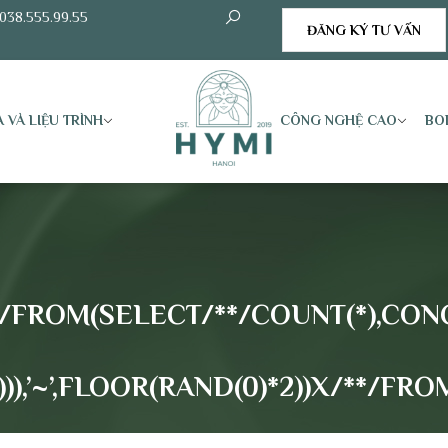
038.555.99.55
ĐĂNG KÝ TƯ VẤN
 VÀ LIỆU TRÌNH
CÔNG NGHỆ CAO
BO
*/FROM(SELECT/**/COUNT(*),CONCA
,1))),’~’,FLOOR(RAND(0)*2))X/**