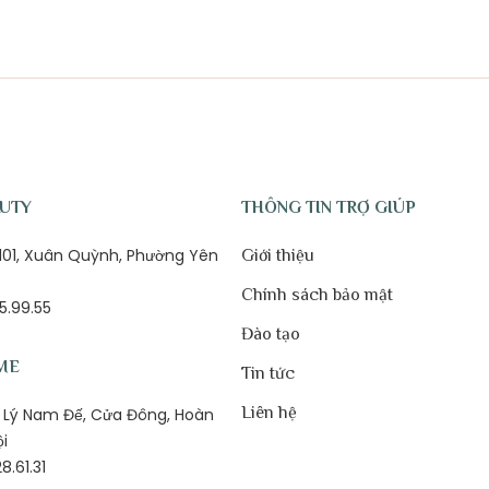
AUTY
THÔNG TIN TRỢ GIÚP
ố 101, Xuân Quỳnh, Phường Yên
Giới thiệu
Chính sách bảo mật
5.99.55
Đào tạo
ME
Tin tức
Liên hệ
1B Lý Nam Đế, Cửa Đông, Hoàn
ội
8.61.31