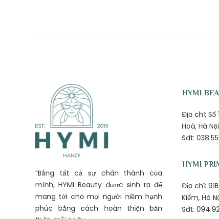
HYMI BE
Địa chỉ: S
Hoà, Hà Nội
Sđt: 038.55
HYMI PRI
“Bằng tất cả sự chân thành của
mình, HYMI Beauty được sinh ra để
Địa chỉ: 9
mang tới cho mọi người niềm hạnh
Kiếm, Hà N
phúc bằng cách hoàn thiện bản
Sđt: 094.92