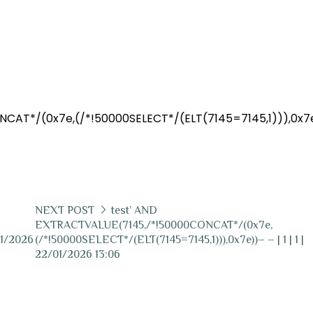
CAT*/(0x7e,(/*!50000SELECT*/(ELT(7145=7145,1))),0x7
NEXT POST
test’ AND
EXTRACTVALUE(7145,/*!50000CONCAT*/(0x7e,
01/2026
(/*!50000SELECT*/(ELT(7145=7145,1))),0x7e))– – | 1 | 1 |
22/01/2026 13:06