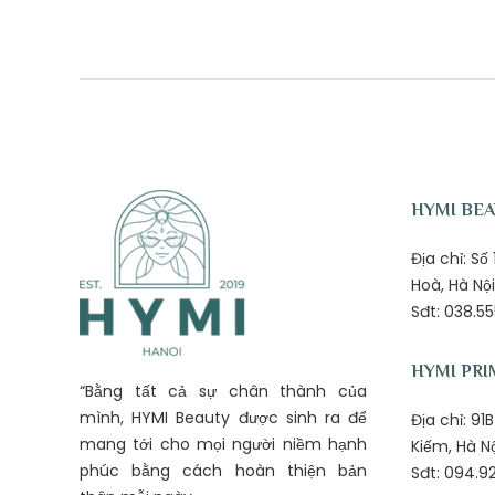
HYMI BE
Địa chỉ: S
Hoà, Hà Nội
Sđt: 038.55
HYMI PRI
“Bằng tất cả sự chân thành của
mình, HYMI Beauty được sinh ra để
Địa chỉ: 9
mang tới cho mọi người niềm hạnh
Kiếm, Hà N
phúc bằng cách hoàn thiện bản
Sđt: 094.92