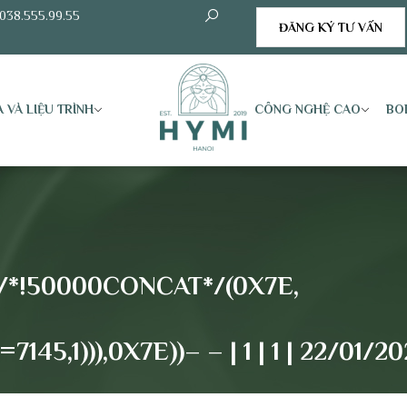
038.555.99.55
ĐĂNG KÝ TƯ VẤN
 VÀ LIỆU TRÌNH
CÔNG NGHỆ CAO
BO
/*!50000CONCAT*/(0X7E,
45,1))),0X7E))– – | 1 | 1 | 22/01/20