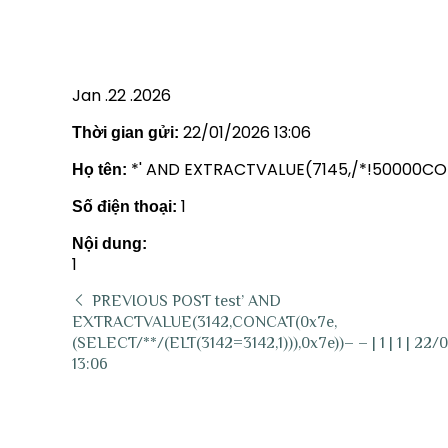
Jan .22 .2026
22/01/2026 13:06
Thời gian gửi:
*' AND EXTRACTVALUE(7145,/*!50000CON
Họ tên:
1
Số điện thoại:
Nội dung:
1
PREVIOUS POST
test’ AND
EXTRACTVALUE(3142,CONCAT(0x7e,
(SELECT/**/(ELT(3142=3142,1))),0x7e))– – | 1 | 1 | 22/
13:06