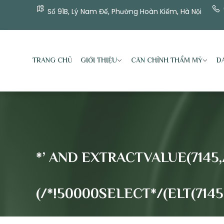
Số 91B, Lý Nam Đế, Phường Hoàn Kiếm, Hà Nội
TRANG CHỦ
GIỚI THIỆU
CĂN CHỈNH THẨM MỸ
DA
*’ AND EXTRACTVALUE(7145,
(/*!50000SELECT*/(ELT(7145=71