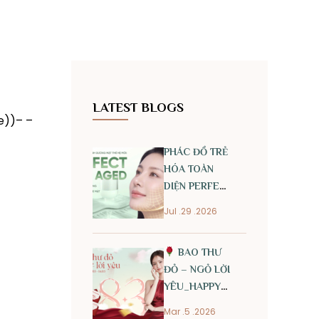
LATEST BLOGS
e))– –
PHÁC ĐỒ TRẺ
HÓA TOÀN
DIỆN PERFECT
ANTI AGED
Jul .29 .2026
BAO THƯ
ĐỎ – NGỎ LỜI
YÊU_HAPPY
INTERNATIONAL
Mar .5 .2026