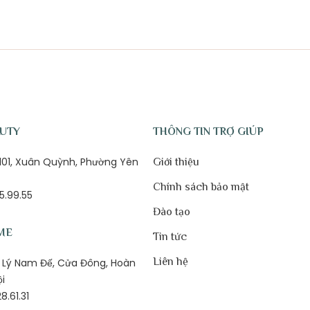
AUTY
THÔNG TIN TRỢ GIÚP
ố 101, Xuân Quỳnh, Phường Yên
Giới thiệu
Chính sách bảo mật
5.99.55
Đào tạo
ME
Tin tức
Liên hệ
1B Lý Nam Đế, Cửa Đông, Hoàn
ội
8.61.31