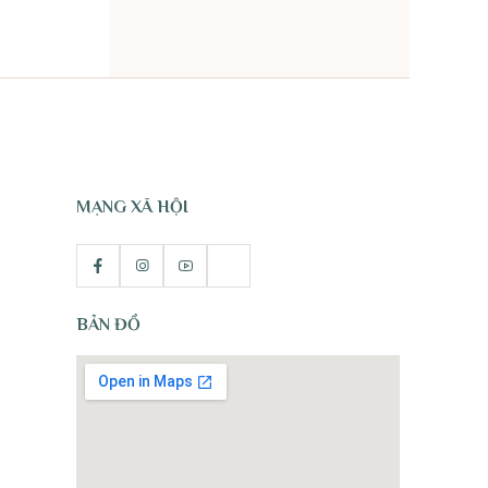
TỰ NHIÊN
MẠNG XÃ HỘI
BẢN ĐỒ