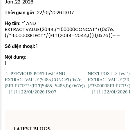
Jan .22 .2026
22/01/2026 13:07
Thời gian gửi:
*' AND
Họ tên:
EXTRACTVALUE(2044,/*!50000CONCAT*/(0x7e,
(/*!50000SELECT*/(ELT(2044=2044,1))),0x7e))– –
1
Số điện thoại:
Nội dung:
1
PREVIOUS POST
test’ AND
NEXT POST
test’
EXTRACTVALUE(5485,CONCAT(0x7e,
EXTRACTVALUE(204
(SELECT/**/(ELT(5485=5485,1))),0x7e))–
(/*!50000SELECT*/(
– | 1 | 1 | 22/01/2026 13:07
– | 1 | 1 | 22/01/2026
LATEST BLOGS