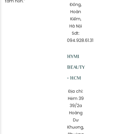
tâm hồn.”
Đông,
Hoàn
Kiếm,
Hà Nội
Sđt:
094.928.61.31
HYMI
BEAUTY
- HCM
Địa chỉ:
Hẻm 39
39/2a
Hoàng
Dư
Khương,