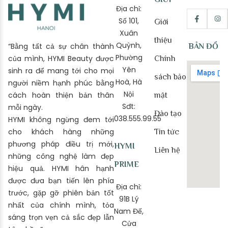
Địa chỉ:
Số 101,
Giới
Xuân
thiệu
Quỳnh,
“Bằng tất cả sự chân thành
BẢN ĐỒ
Phường
của mình, HYMI Beauty được
Chính
Yên
sinh ra để mang tới cho mọi
sách bảo
Hoà, Hà
người niềm hạnh phúc bằng
Nội
cách hoàn thiện bản thân
mật
Sđt:
mỗi ngày.
Đào tạo
038.555.99.55
HYMI không ngừng đem tới
cho khách hàng những
Tin tức
phương pháp điều trị mới,
HYMI
Liên hệ
những công nghệ làm đẹp
PRIME
hiệu quả. HYMI hân hạnh
được đưa bạn tiến lên phía
Địa chỉ:
trước, gặp gỡ phiên bản tốt
91B Lý
nhất của chính mình, tỏa
Nam Đế,
sáng trọn vẹn cả sắc đẹp lẫn
Cửa