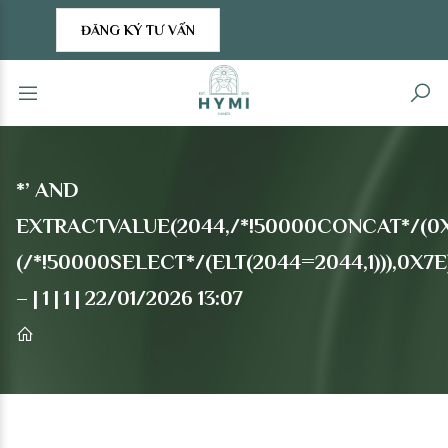
ĐĂNG KÝ TƯ VẤN
*’ AND
EXTRACTVALUE(2044,/*!50000CONCAT*/(0X
(/*!50000SELECT*/(ELT(2044=2044,1))),0X7E
– | 1 | 1 | 22/01/2026 13:07