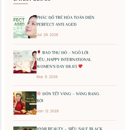
PHÁC ĐỒ TRẺ HÓA TOÀN DIỆN
PERFECT ANTI AGED
Jul .29 .2026
BAO THƯ ĐỎ – NGỎ LỜI
YÊU_HAPPY INTERNATIONAL
WOMEN’S DAY 08.03
Mar .5 .2026
ĐÓN TẾT VÀNG – NÀNG RẠNG
RỠ!
Jan .12 .2026
HYMI BEAUTY – SIÊU SALE BLACK