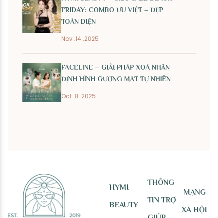
FRIDAY: COMBO ƯU VIỆT – ĐẸP
TOÀN DIỆN
Nov .14 .2025
FACELINE – GIẢI PHÁP XOÁ NHĂN
ĐỊNH HÌNH GƯƠNG MẶT TỰ NHIÊN
Oct .8 .2025
THÔNG
HYMI
MẠNG
TIN TRỢ
BEAUTY
XÃ HỘI
GIÚP