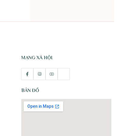
TỰ NHIÊN
MẠNG XÃ HỘI
BẢN ĐỒ