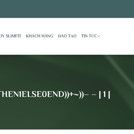
DY SLIMFIT
KHÁCH HÀNG
ĐÀO TẠO
TIN TỨC
EN1ELSE0END))+~))– – | 1 |