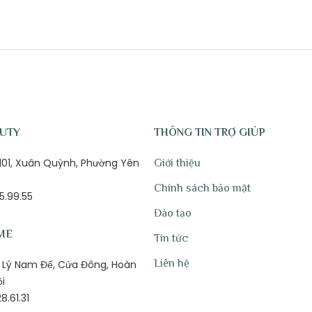
AUTY
THÔNG TIN TRỢ GIÚP
ố 101, Xuân Quỳnh, Phường Yên
Giới thiệu
Chính sách bảo mật
5.99.55
Đào tạo
ME
Tin tức
Liên hệ
1B Lý Nam Đế, Cửa Đông, Hoàn
ội
8.61.31