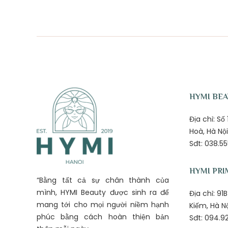
HYMI BE
Địa chỉ: S
Hoà, Hà Nội
Sđt: 038.55
HYMI PRI
“Bằng tất cả sự chân thành của
mình, HYMI Beauty được sinh ra để
Địa chỉ: 9
mang tới cho mọi người niềm hạnh
Kiếm, Hà N
phúc bằng cách hoàn thiện bản
Sđt: 094.92