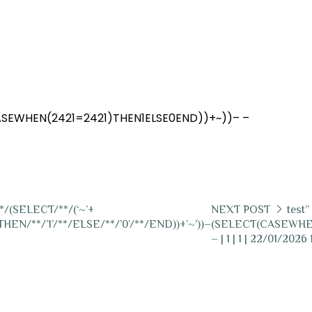
ASEWHEN(2421=2421)THEN1ELSE0END))+~))– –
*/(SELECT/**/(‘~’+
NEXT POST
test
N/**/’1’/**/ELSE/**/’0’/**/END))+’~’))–
(SELECT(CASEWHEN
– | 1 | 1 | 22/01/2026