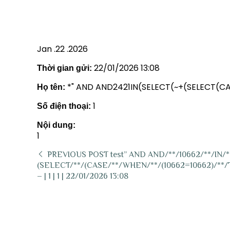
Jan .22 .2026
22/01/2026 13:08
Thời gian gửi:
*" AND AND2421IN(SELECT(~+(SELECT(C
Họ tên:
1
Số điện thoại:
Nội dung:
1
PREVIOUS POST
test” AND AND/**/10662/**/IN/*
(SELECT/**/(CASE/**/WHEN/**/(10662=10662)/**/THE
– | 1 | 1 | 22/01/2026 13:08