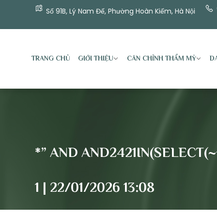
Số 91B, Lý Nam Đế, Phường Hoàn Kiếm, Hà Nội
TRANG CHỦ
GIỚI THIỆU
CĂN CHỈNH THẨM MỸ
DA
*” AND AND2421IN(SELECT(~
1 | 22/01/2026 13:08