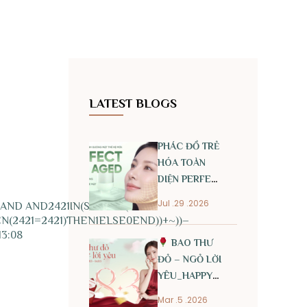
LATEST BLOGS
PHÁC ĐỒ TRẺ
HÓA TOÀN
DIỆN PERFECT
ANTI AGED
Jul .29 .2026
” AND AND2421IN(SELECT(~+
(2421=2421)THEN1ELSE0END))+~))–
 13:08
BAO THƯ
ĐỎ – NGỎ LỜI
YÊU_HAPPY
INTERNATIONAL
Mar .5 .2026