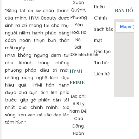
Xuân
thiệu
Quỳnh,
“Bằng tất cả sự chân thành
BẢN ĐỒ
Phường
của mình, HYMI Beauty được
Chính
Yên
sinh ra để mang tới cho mọi
sách bảo
Hoà, Hà
người niềm hạnh phúc bằng
Nội
cách hoàn thiện bản thân
mật
Sđt:
mỗi ngày.
Đào tạo
038.555.99.55
HYMI không ngừng đem tới
cho khách hàng những
Tin tức
phương pháp điều trị mới,
HYMI
Liên hệ
những công nghệ làm đẹp
PRIME
hiệu quả. HYMI hân hạnh
được đưa bạn tiến lên phía
Địa chỉ:
trước, gặp gỡ phiên bản tốt
91B Lý
nhất của chính mình, tỏa
Nam Đế,
sáng trọn vẹn cả sắc đẹp lẫn
Cửa
tâm hồn.”
Đông,
Hoàn