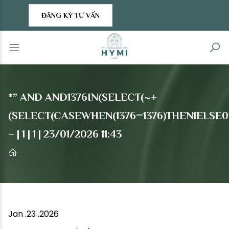
ĐĂNG KÝ TƯ VẤN
*” AND AND1376IN(SELECT(~+
(SELECT(CASEWHEN(1376=1376)THEN1ELSE0E
– | 1 | 1 | 23/01/2026 11:43
Jan .23 .2026