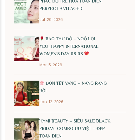
PHÁC ĐỒ TRẺ HÓA TOÀN DIỆN
PERFECT ANTI AGED
Jul .29 .2026
BAO THƯ ĐỎ – NGỎ LỜI
YÊU_HAPPY INTERNATIONAL
WOMEN’S DAY 08.03
Mar .5 .2026
ĐÓN TẾT VÀNG – NÀNG RẠNG
RỠ!
Jan .12 .2026
HYMI BEAUTY – SIÊU SALE BLACK
FRIDAY: COMBO ƯU VIỆT – ĐẸP
TOÀN DIỆN