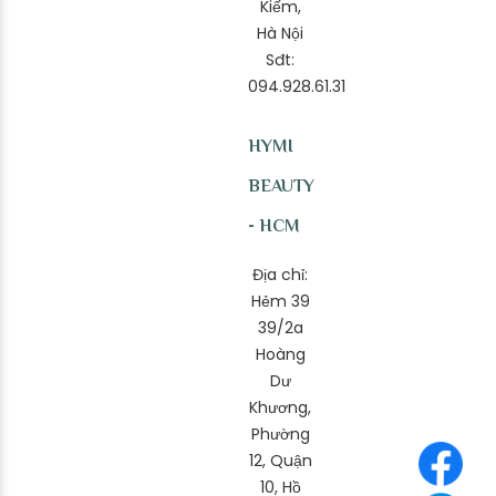
Kiếm,
Hà Nội
Sđt:
094.928.61.31
HYMI
BEAUTY
- HCM
Địa chỉ:
Hẻm 39
39/2a
Hoàng
Dư
Khương,
Phường
12, Quận
10, Hồ