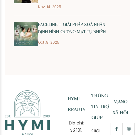
Nov .14 .2025
FACELINE – GIẢI PHÁP XOÁ NHĂN
ĐỊNH HÌNH GƯƠNG MẶT TỰ NHIÊN
Oct .8 .2025
THÔNG
HYMI
MẠNG
TIN TRỢ
BEAUTY
XÃ HỘI
GIÚP
Địa chỉ:
Số 101,
Giới