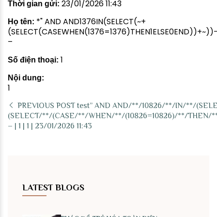
23/01/2026 11:43
Thời gian gửi:
*" AND AND1376IN(SELECT(~+
Họ tên:
(SELECT(CASEWHEN(1376=1376)THEN1ELSE0END))+~))
–
1
Số điện thoại:
Nội dung:
1
PREVIOUS POST
test” AND AND/**/10826/**/IN/**/(SELE
(SELECT/**/(CASE/**/WHEN/**/(10826=10826)/**/THEN/**/’1
– | 1 | 1 | 23/01/2026 11:43
LATEST BLOGS