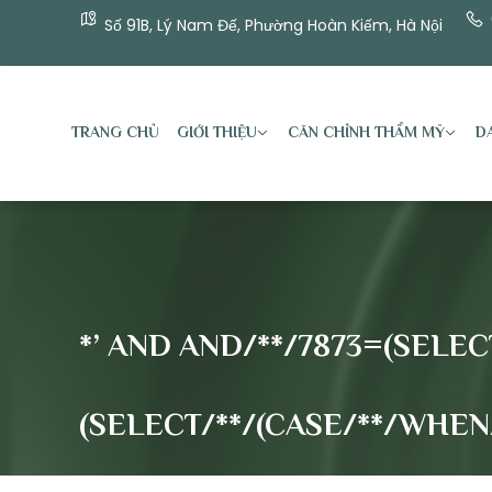
Số 91B, Lý Nam Đế, Phường Hoàn Kiếm, Hà Nội
TRANG CHỦ
GIỚI THIỆU
CĂN CHỈNH THẨM MỸ
DA
*’ AND AND/**/7873=(SELECT
(SELECT/**/(CASE/**/WHEN/*