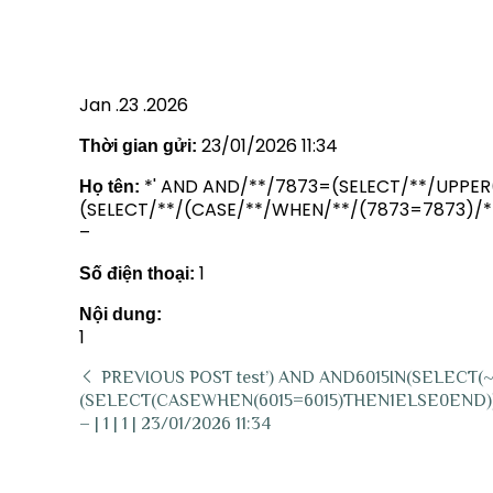
– | 1 | 1 | 23/01/2026 11:34
Jan .23 .2026
23/01/2026 11:34
Thời gian gửi:
*' AND AND/**/7873=(SELECT/**/UPPER(
Họ tên:
(SELECT/**/(CASE/**/WHEN/**/(7873=7873)/**
–
1
Số điện thoại:
Nội dung:
1
PREVIOUS POST
test’) AND AND6015IN(SELECT(
(SELECT(CASEWHEN(6015=6015)THEN1ELSE0END))
– | 1 | 1 | 23/01/2026 11:34