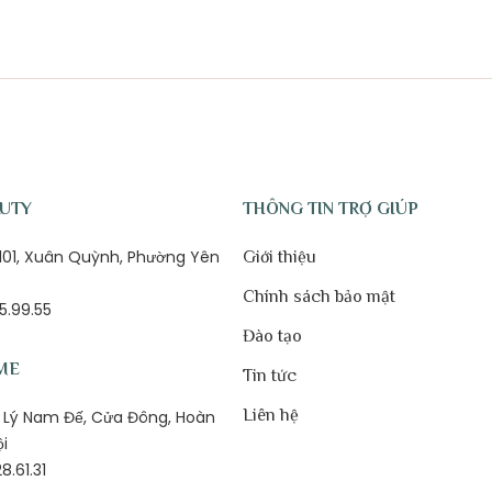
AUTY
THÔNG TIN TRỢ GIÚP
ố 101, Xuân Quỳnh, Phường Yên
Giới thiệu
Chính sách bảo mật
5.99.55
Đào tạo
ME
Tin tức
Liên hệ
1B Lý Nam Đế, Cửa Đông, Hoàn
ội
8.61.31