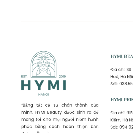
HYMI BE
Địa chỉ: S
Hoà, Hà Nội
Sđt: 038.55
HYMI PRI
“Bằng tất cả sự chân thành của
mình, HYMI Beauty được sinh ra để
Địa chỉ: 9
mang tới cho mọi người niềm hạnh
Kiếm, Hà N
phúc bằng cách hoàn thiện bản
Sđt: 094.92