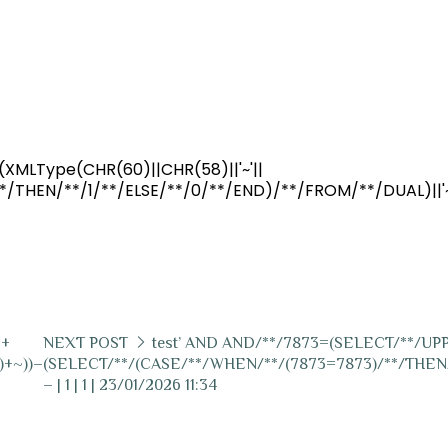
XMLType(CHR(60)||CHR(58)||'~'||
/THEN/**/1/**/ELSE/**/0/**/END)/**/FROM/**/DUAL)||'
~+
NEXT POST
test’ AND AND/**/7873=(SELECT/**/UPPE
+~))–
(SELECT/**/(CASE/**/WHEN/**/(7873=7873)/**/THEN/*
– | 1 | 1 | 23/01/2026 11:34