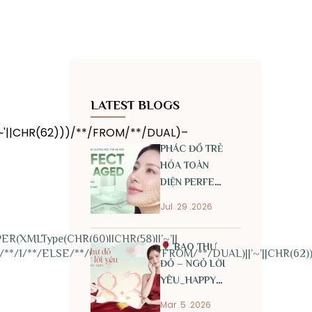
LATEST BLOGS
~'||CHR(62)))/**/FROM/**/DUAL)–
PHÁC ĐỒ TRẺ
HÓA TOÀN
DIỆN PERFECT
ANTI AGED
Jul .29 .2026
R(XMLType(CHR(60)||CHR(58)||’~’||
BAO THƯ
*/1/**/ELSE/**/0/**/END)/**/FROM/**/DUAL)||’~’||CHR(62)
ĐỎ – NGỎ LỜI
YÊU_HAPPY
INTERNATIONAL
Mar .5 .2026