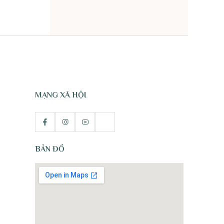
TỰ NHIÊN
MẠNG XÃ HỘI
BẢN ĐỒ