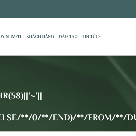
DY SLIMFIT
KHÁCH HÀNG
ĐÀO TẠO
TIN TỨC
58)||’~’||
LSE/**/0/**/END)/**/FROM/**/DUA