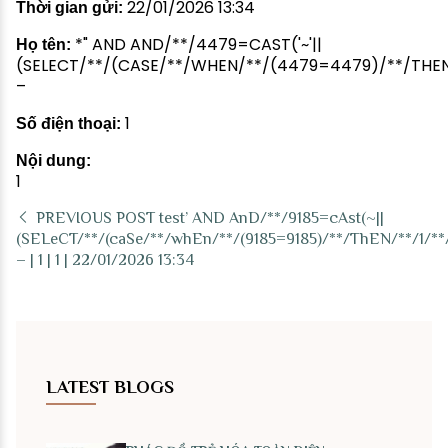
22/01/2026 13:34
Thời gian gửi:
*" AND AND/**/4479=CAST('~'||
Họ tên:
(SELECT/**/(CASE/**/WHEN/**/(4479=4479)/**/THEN/**
–
1
Số điện thoại:
Nội dung:
1
PREVIOUS POST
test’ AND AnD/**/9185=cAst(~||
(SELeCT/**/(caSe/**/whEn/**/(9185=9185)/**/ThEN/**/1/**
– | 1 | 1 | 22/01/2026 13:34
LATEST BLOGS