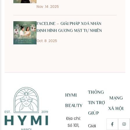
Nov .14 .2025
FACELINE – GIẢI PHÁP XOÁ NHĂN
ĐỊNH HÌNH GƯƠNG MẶT TỰ NHIÊN
Oct .8 .2025
THÔNG
HYMI
MẠNG
TIN TRỢ
BEAUTY
XÃ HỘI
GIÚP
Địa chỉ:
Số 101,
Giới