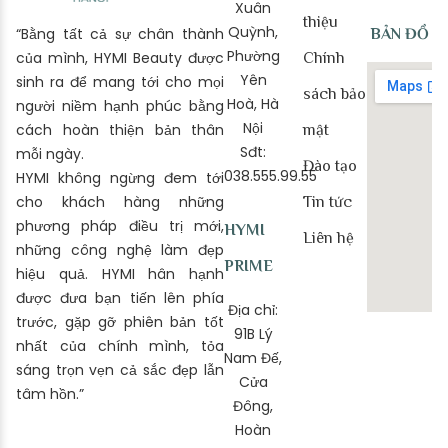
Xuân
thiệu
Quỳnh,
“Bằng tất cả sự chân thành
BẢN ĐỒ
Phường
của mình, HYMI Beauty được
Chính
Yên
sinh ra để mang tới cho mọi
sách bảo
Hoà, Hà
người niềm hạnh phúc bằng
Nội
cách hoàn thiện bản thân
mật
Sđt:
mỗi ngày.
Đào tạo
038.555.99.55
HYMI không ngừng đem tới
cho khách hàng những
Tin tức
phương pháp điều trị mới,
HYMI
Liên hệ
những công nghệ làm đẹp
PRIME
hiệu quả. HYMI hân hạnh
được đưa bạn tiến lên phía
Địa chỉ:
trước, gặp gỡ phiên bản tốt
91B Lý
nhất của chính mình, tỏa
Nam Đế,
sáng trọn vẹn cả sắc đẹp lẫn
Cửa
tâm hồn.”
Đông,
Hoàn