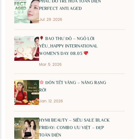
PHÁC ĐỒ TRẺ HÓA TOÀN DIỆN
PERFECT ANTI AGED
Jul .29 .2026
BAO THƯ ĐỎ – NGỎ LỜI
YÊU_HAPPY INTERNATIONAL
WOMEN’S DAY 08.03
Mar .5 .2026
ĐÓN TẾT VÀNG – NÀNG RẠNG
RỠ!
Jan .12 .2026
HYMI BEAUTY – SIÊU SALE BLACK
FRIDAY: COMBO ƯU VIỆT – ĐẸP
TOÀN DIỆN