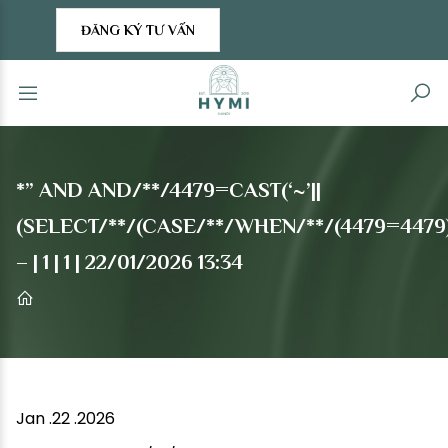
ĐĂNG KÝ TƯ VẤN
*” AND AND/**/4479=CAST(‘~’||
(SELECT/**/(CASE/**/WHEN/**/(4479=4479)/
– | 1 | 1 | 22/01/2026 13:34
Jan .22 .2026