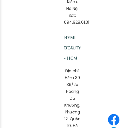
Kiếm,
Hà Nội
Sđt:
094.928.61.31
HYMI
BEAUTY
- HCM
Địa chỉ:
Hẻm 39
39/2a
Hoàng
Dư
Khương,
Phường
12, Quận
10, Hồ