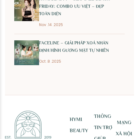
FRIDAY: COMBO ƯU VIỆT – ĐẸP
TOÀN DIỆN
Nov .14 .2025
FACELINE – GIẢI PHÁP XOÁ NHĂN
ĐỊNH HÌNH GƯƠNG MẶT TỰ NHIÊN
Oct .8 .2025
THÔNG
HYMI
MẠNG
TIN TRỢ
BEAUTY
XÃ HỘI
GIÚP