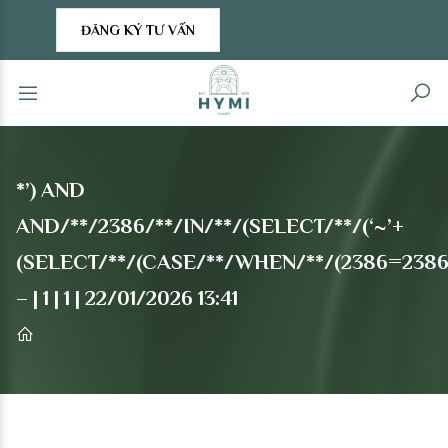
ĐĂNG KÝ TƯ VẤN
*’) AND
AND/**/2386/**/IN/**/(SELECT/**/(‘~’+
(SELECT/**/(CASE/**/WHEN/**/(2386=2386)/*
– | 1 | 1 | 22/01/2026 13:41