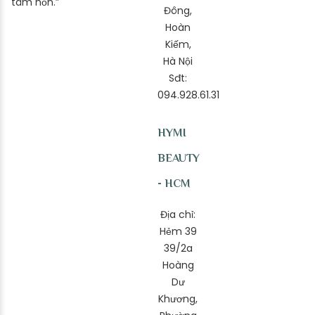
tâm hồn.”
Đông,
Hoàn
Kiếm,
Hà Nội
Sđt:
094.928.61.31
HYMI
BEAUTY
- HCM
Địa chỉ:
Hẻm 39
39/2a
Hoàng
Dư
Khương,