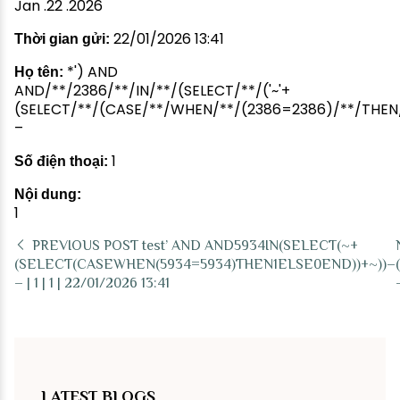
Jan .22 .2026
22/01/2026 13:41
Thời gian gửi:
*') AND
Họ tên:
AND/**/2386/**/IN/**/(SELECT/**/('~'+
(SELECT/**/(CASE/**/WHEN/**/(2386=2386)/**/THEN/**/
–
1
Số điện thoại:
Nội dung:
1
PREVIOUS POST
test’ AND AND5934IN(SELECT(~+
(SELECT(CASEWHEN(5934=5934)THEN1ELSE0END))+~))–
– | 1 | 1 | 22/01/2026 13:41
LATEST BLOGS