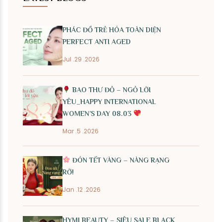
PHÁC ĐỒ TRẺ HÓA TOÀN DIỆN
PERFECT ANTI AGED
Jul .29 .2026
BAO THƯ ĐỎ – NGỎ LỜI
YÊU_HAPPY INTERNATIONAL
WOMEN’S DAY 08.03
Mar .5 .2026
ĐÓN TẾT VÀNG – NÀNG RẠNG
RỠ!
Jan .12 .2026
HYMI BEAUTY – SIÊU SALE BLACK