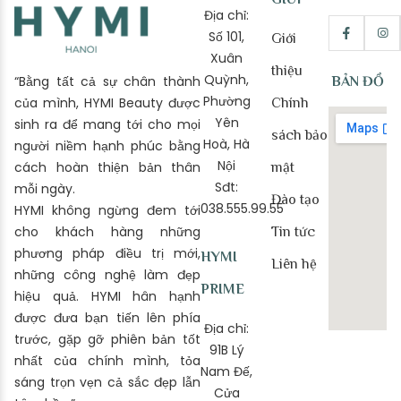
Địa chỉ:
Số 101,
Giới
Xuân
thiệu
Quỳnh,
“Bằng tất cả sự chân thành
BẢN ĐỒ
Phường
của mình, HYMI Beauty được
Chính
Yên
sinh ra để mang tới cho mọi
sách bảo
Hoà, Hà
người niềm hạnh phúc bằng
Nội
cách hoàn thiện bản thân
mật
Sđt:
mỗi ngày.
Đào tạo
038.555.99.55
HYMI không ngừng đem tới
cho khách hàng những
Tin tức
phương pháp điều trị mới,
HYMI
Liên hệ
những công nghệ làm đẹp
PRIME
hiệu quả. HYMI hân hạnh
được đưa bạn tiến lên phía
Địa chỉ:
trước, gặp gỡ phiên bản tốt
91B Lý
nhất của chính mình, tỏa
Nam Đế,
sáng trọn vẹn cả sắc đẹp lẫn
Cửa