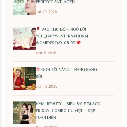
PERFECT ANTI AGED
Jul .29 .2026
BAO THƯ ĐỎ – NGỎ LỜI
YÊU_HAPPY INTERNATIONAL
WOMEN’S DAY 08.03
Mar .5 .2026
ĐÓN TẾT VÀNG – NÀNG RẠNG
RỠ!
Jan .12 .2026
HYMI BEAUTY – SIÊU SALE BLACK
FRIDAY: COMBO ƯU VIỆT – ĐẸP
TOÀN DIỆN