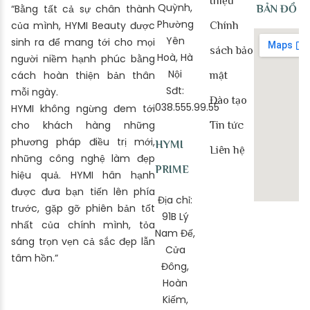
thiệu
Quỳnh,
“Bằng tất cả sự chân thành
BẢN ĐỒ
Phường
của mình, HYMI Beauty được
Chính
Yên
sinh ra để mang tới cho mọi
sách bảo
Hoà, Hà
người niềm hạnh phúc bằng
Nội
cách hoàn thiện bản thân
mật
Sđt:
mỗi ngày.
Đào tạo
038.555.99.55
HYMI không ngừng đem tới
cho khách hàng những
Tin tức
phương pháp điều trị mới,
HYMI
Liên hệ
những công nghệ làm đẹp
PRIME
hiệu quả. HYMI hân hạnh
được đưa bạn tiến lên phía
Địa chỉ:
trước, gặp gỡ phiên bản tốt
91B Lý
nhất của chính mình, tỏa
Nam Đế,
sáng trọn vẹn cả sắc đẹp lẫn
Cửa
tâm hồn.”
Đông,
Hoàn
Kiếm,