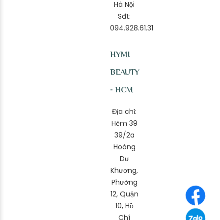
Hà Nội
Sđt:
094.928.61.31
HYMI
BEAUTY
- HCM
Địa chỉ:
Hẻm 39
39/2a
Hoàng
Dư
Khương,
Phường
12, Quận
10, Hồ
Chí