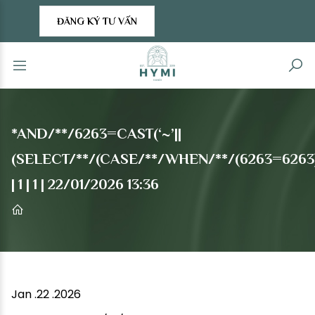
ĐĂNG KÝ TƯ VẤN
*AND/**/6263=CAST(‘~’||
(SELECT/**/(CASE/**/WHEN/**/(6263=6263)/
| 1 | 1 | 22/01/2026 13:36
Jan .22 .2026