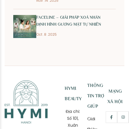
Nov .14 .2025
FACELINE – GIẢI PHÁP XOÁ NHĂN
ĐỊNH HÌNH GƯƠNG MẶT TỰ NHIÊN
Oct .8 .2025
THÔNG
HYMI
MẠNG
TIN TRỢ
BEAUTY
XÃ HỘI
GIÚP
Địa chỉ:
Số 101,
Giới
Xuân