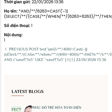
22/01/2026 13:36
Thời gian gửi:
*AND/**/6263=CAST('~'||
Họ tên:
(SELECT/**/(CASE/**/WHEN/**/(6263=6263)/**/THEN/**
1
Số điện thoại:
Nội dung:
1
PREVIOUS POST
test”)anD/**/4010=Cast(~||
(sElect/**/(CASe/**/when/**/(4010=4010)/**/tHEN/**/1/**/
AND (“saseT7u5” LIKE “saseT7u5” | 1 | 1 | 22/01/2026 13:36
LATEST BLOGS
PHÁC ĐỒ TRẺ HÓA TOÀN DIỆN