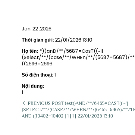
AND ((2696=2696 | 1 | 1 | 22/0
Jan .22 .2026
22/01/2026 13:10
Thời gian gửi:
*))anD/**/5687=CasT((~||
Họ tên:
(Select/**/(case/**/WHEn/**/(5687=5687)/**/
((2696=2696
1
Số điện thoại:
Nội dung:
1
PREVIOUS POST
test))AND/**/6465=CAST((‘~’||
(SELECT/**/(CASE/**/WHEN/**/(6465=6465)/**/THE
AND ((10402=10402 | 1 | 1 | 22/01/2026 13:10