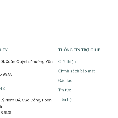
AUTY
THÔNG TIN TRỢ GIÚP
ố 101, Xuân Quỳnh, Phường Yên
Giới thiệu
Chính sách bảo mật
5.99.55
Đào tạo
ME
Tin tức
Liên hệ
1B Lý Nam Đế, Cửa Đông, Hoàn
ội
8.61.31