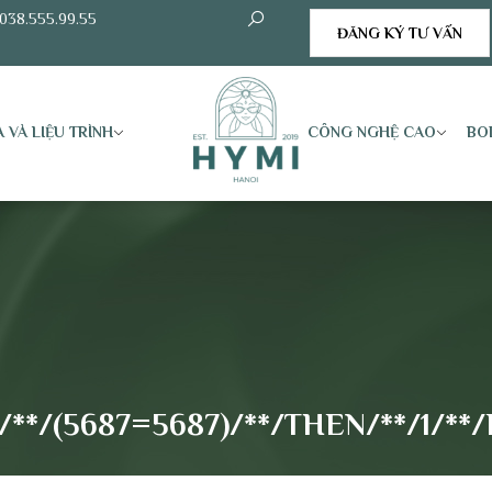
038.555.99.55
ĐĂNG KÝ TƯ VẤN
 VÀ LIỆU TRÌNH
CÔNG NGHỆ CAO
BO
*/(5687=5687)/**/THEN/**/1/**/E