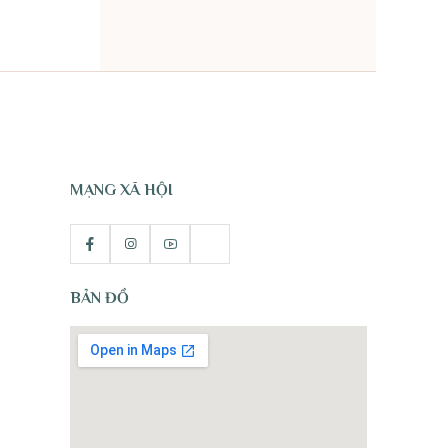
TỰ NHIÊN
MẠNG XÃ HỘI
BẢN ĐỒ