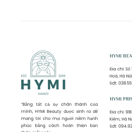
HYMI BE
Địa chỉ: S
Hoà, Hà Nội
Sđt: 038.55
HYMI PRI
“Bằng tất cả sự chân thành của
mình, HYMI Beauty được sinh ra để
Địa chỉ: 9
mang tới cho mọi người niềm hạnh
Kiếm, Hà N
phúc bằng cách hoàn thiện bản
Sđt: 094.92