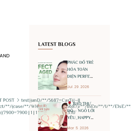
LATEST BLOGS
 AND
PHÁC ĐỒ TRẺ
HÓA TOÀN
DIỆN PERFECT
ANTI AGED
Jul .29 .2026
T POST
test))anD/**/5687=CasT((~||
BAO THƯ
ect/**/(case/**/WHEn/**/(5687=5687)/**/thEn/**/1/**/ElsE/**
ĐỎ – NGỎ LỜI
(7900=7900 | 1 | 1 | 22/01/2026 13:10
YÊU_HAPPY
INTERNATIONAL
Mar .5 .2026