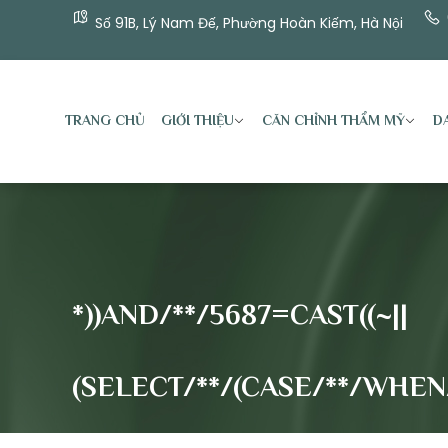
Số 91B, Lý Nam Đế, Phường Hoàn Kiếm, Hà Nội
TRANG CHỦ
GIỚI THIỆU
CĂN CHỈNH THẨM MỸ
DA
*))AND/**/5687=CAST((~||
(SELECT/**/(CASE/**/WHEN/*