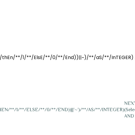
1/2026 13:10
thEn/**/1/**/ElsE/**/0/**/End))||~)/**/aS/**/InTEGER)
NEX
N/**/1/**/ELSE/**/0/**/END))||’~’)/**/AS/**/INTEGER)
(Sel
AND (