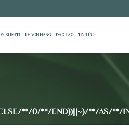
DY SLIMFIT
KHÁCH HÀNG
ĐÀO TẠO
TIN TỨC
LSE/**/0/**/END))||~)/**/AS/**/