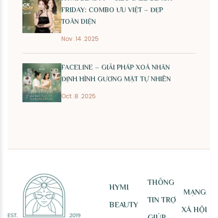
FRIDAY: COMBO ƯU VIỆT – ĐẸP
TOÀN DIỆN
Nov .14 .2025
FACELINE – GIẢI PHÁP XOÁ NHĂN
ĐỊNH HÌNH GƯƠNG MẶT TỰ NHIÊN
Oct .8 .2025
THÔNG
HYMI
MẠNG
TIN TRỢ
BEAUTY
XÃ HỘI
GIÚP