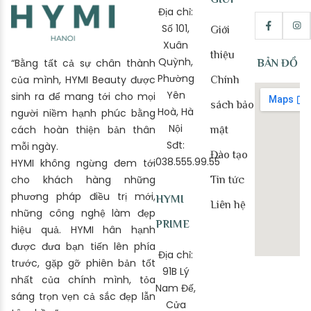
Địa chỉ:
Số 101,
Giới
Xuân
thiệu
Quỳnh,
“Bằng tất cả sự chân thành
BẢN ĐỒ
Phường
của mình, HYMI Beauty được
Chính
Yên
sinh ra để mang tới cho mọi
sách bảo
Hoà, Hà
người niềm hạnh phúc bằng
Nội
cách hoàn thiện bản thân
mật
Sđt:
mỗi ngày.
Đào tạo
038.555.99.55
HYMI không ngừng đem tới
cho khách hàng những
Tin tức
phương pháp điều trị mới,
HYMI
Liên hệ
những công nghệ làm đẹp
PRIME
hiệu quả. HYMI hân hạnh
được đưa bạn tiến lên phía
Địa chỉ:
trước, gặp gỡ phiên bản tốt
91B Lý
nhất của chính mình, tỏa
Nam Đế,
sáng trọn vẹn cả sắc đẹp lẫn
Cửa