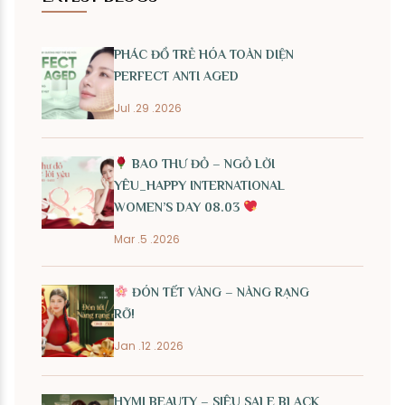
PHÁC ĐỒ TRẺ HÓA TOÀN DIỆN
PERFECT ANTI AGED
Jul .29 .2026
BAO THƯ ĐỎ – NGỎ LỜI
YÊU_HAPPY INTERNATIONAL
WOMEN’S DAY 08.03
Mar .5 .2026
ĐÓN TẾT VÀNG – NÀNG RẠNG
RỠ!
Jan .12 .2026
HYMI BEAUTY – SIÊU SALE BLACK