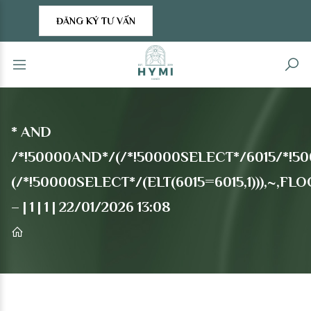
ĐĂNG KÝ TƯ VẤN
* AND
/*!50000AND*/(/*!50000SELECT*/6015/*!5
(/*!50000SELECT*/(ELT(6015=6015,1))),~
– | 1 | 1 | 22/01/2026 13:08