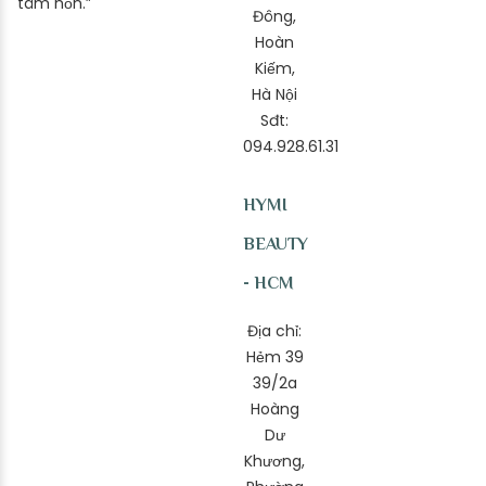
tâm hồn.”
Đông,
Hoàn
Kiếm,
Hà Nội
Sđt:
094.928.61.31
HYMI
BEAUTY
- HCM
Địa chỉ:
Hẻm 39
39/2a
Hoàng
Dư
Khương,