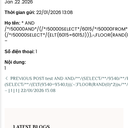
Jan .22 .2026
22/01/2026 13:08
Thời gian gửi:
* AND
Họ tên:
/*!50000AND*/(/*!50000SELECT*/6015/*!50000FROM*
(/*!50000SELECT*/(ELT(6015=6015,1))),~,FLOOR(RA
–
1
Số điện thoại:
Nội dung:
1
PREVIOUS POST
test AND AND/**/(SELECT/**/9340/**
(SELECT/**/(ELT(9340=9340,1))),’~’,FLOOR(RAND(0)*2))
– | 1 | 1 | 22/01/2026 13:08
LATEST BLOGS